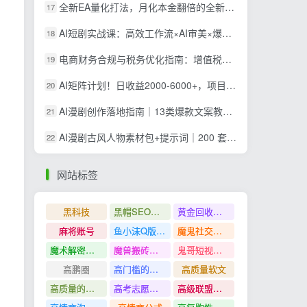
全新EA量化打法，月化本金翻倍的全新策略，安全稳定持续输出
17
AI短剧实战课：高效工作流×AI审美×爆款拆解×文案角色场景分镜×LibTV进阶×站位控制×从脚本到成片交付全流程
18
电商财务合规与税务优化指南：增值税+企税+个税全覆盖，财务制度搭建落地纳税筹划方案
19
AI矩阵计划！日收益2000-6000+，项目绿色长久，安全稳健，合规靠谱，可批量放大。
20
AI漫剧创作落地指南｜13类爆款文案教学，Sora、即梦、GPT-Image全套出片工具实操教学
21
AI漫剧古风人物素材包+提示词｜200 套古代言情三视图，配套专属提示词短剧主角配角直接套用
22
网站标签
黑科技
黑帽SEO案例分析
黄金回收奢侈品
麻将账号
鱼小沫Q版人物团练课
魔鬼社交实战课全套课程
魔术解密教程
魔兽搬砖搞钱
鬼哥短视频底层逻辑
高鹏圈
高门槛的生意
高质量软文
高质量的问答和知识分享
高考志愿填报
高级联盟营销教程