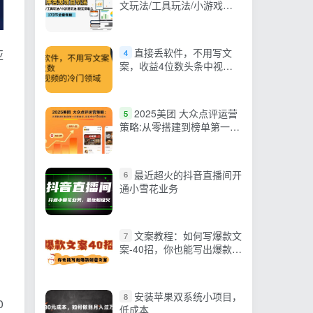
文玩法/工具玩法/小游戏玩
法/稳定高收入/173节课程
直接丢软件，不用写文
亚
4
案，收益4位数头条中视频
的冷门领域
2025美团 大众点评运营
5
策略:从零搭建到榜单第一完
整体系,实现业绩10倍增长
最近超火的抖音直播间开
6
通小雪花业务
文案教程：如何写爆款文
7
案-40招，你也能写出爆款创
意文案
法
安装苹果双系统小项目，
8
0
低成本