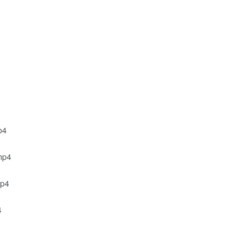
p4
mp4
p4
4