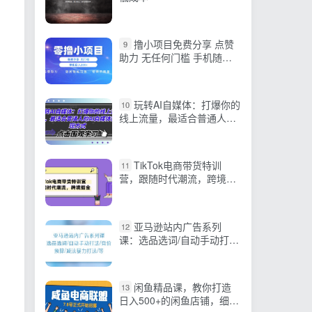
撸小项目免费分享 点赞
9
助力 无任何门槛 手机随时
可做 单日收益200＋
玩转AI自媒体：打爆你的
10
线上流量，最适合普通人的
AI自媒体变现方式
TikTok电商带货特训
11
营，跟随时代潮流，跨境掘
金（8节课）
亚马逊站内广告系列
12
课：选品选词/自动手动打
法/竞价预算/减法暴力打法/
等
闲鱼精品课，教你打造
13
日入500+的闲鱼店铺，细致