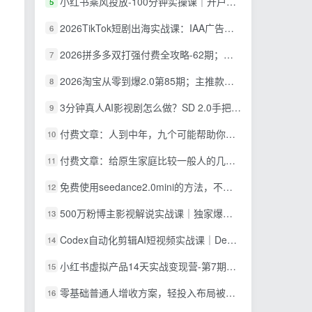
小红书乘风投放-100分钟实操课｜开户返点·标准投搭建·莱卡定向，新店建模撬动笔记自然流量全套教学
5
2026TikTok短剧出海实战课：IAA广告分账×IAP付费变现×账号搭建×平台规则×双轨爆发×回款全流程
6
2026拼多多双打强付费全攻略-62期；成本推广加托管双剑合璧，系统讲解7种付费玩法优劣势与选择策略
7
2026淘宝从零到爆2.0第85期；主推款五项高权重初始设置，改销量评晒秒单快速破零积累基础权重
8
3分钟真人AI影视剧怎么做？SD 2.0手把手完整制作流程｜Higgsfield 14天SD 2.0/2.5无限生成
9
付费文章：人到中年，九个可能帮助你延长寿命的习惯
10
付费文章：给原生家庭比较一般人的几点建议，打破阶层局限，实现个人与家族代际向上跃升
11
免费使用seedance2.0mini的方法，不能真人，可以无限10秒视频，9图+3音频参考
12
500万粉博主影视解说实战课｜独家爆款私藏思路，AI文案剪映PR剪辑发布全流程教学
13
Codex自动化剪辑AI短视频实战课｜DeepSeek V4 Pro多API联动，图文成片封装Skill全流程
14
小红书虚拟产品14天实战变现营-第7期：需求挖掘×AI+Skill原创×产品矩阵×内容笔记×一人公司进阶×全链路
15
零基础普通人增收方案，轻投入布局被动收入，多多虚拟月收益 1-3 万
16