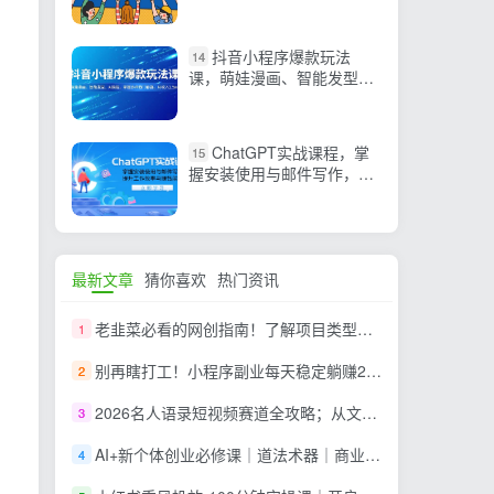
讲解看完就会
抖音小程序爆款玩法
14
课，萌娃漫画、智能发型、
AI换脸，掌握多种热门套
路，月收入1.5w
ChatGPT实战课程，掌
15
握安装使用与邮件写作，提
升工作效率与赚钱能力
最新文章
猜你喜欢
热门资讯
老韭菜必看的网创指南！了解项目类型，才能找到好的项目，才能拿到想要的结果
1
别再瞎打工！小程序副业每天稳定躺赚200+
2
2026名人语录短视频赛道全攻略；从文案撰写到声音克隆部署，系统掌握涨粉变现双赢制作技术
3
AI+新个体创业必修课｜道法术器｜商业逻辑·小红书流量·AI智能体｜低成本打造个人变现小生意全套教学
4