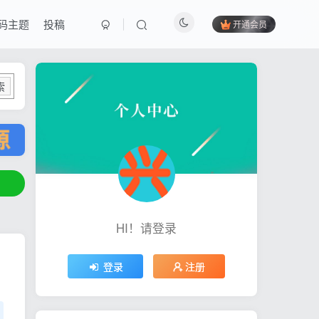
码主题
投稿
开通会员
索
HI！请登录
登录
注册