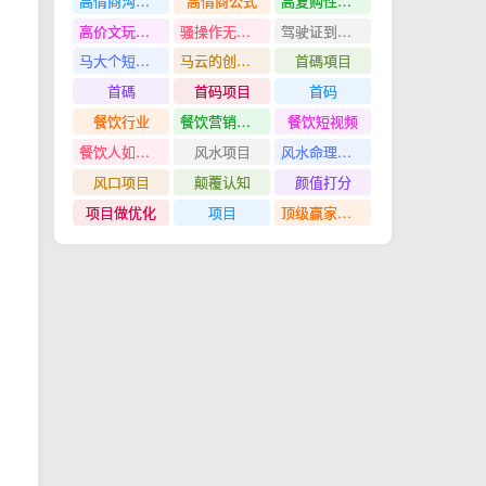
高情商沟通管理课
高情商公式
高复购性行业
高价文玩众筹分红项目
骚操作无脑裂变
驾驶证到期换证
马大个短视频投放课
马云的创业故事
首碼項目
首碼
首码项目
首码
餐饮行业
餐饮营销管理特训班
餐饮短视频
餐饮人如何用团购给门店拓客
风水项目
风水命理项目
风口项目
颠覆认知
颜值打分
项目做优化
项目
顶级赢家思维