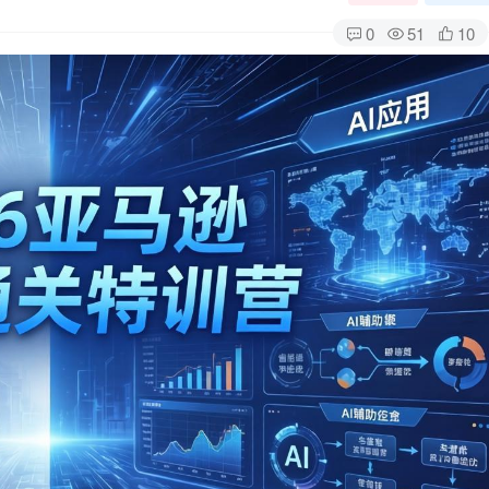
0
51
10