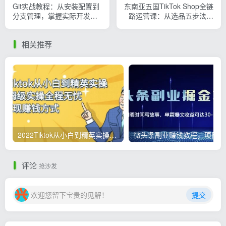
Git实战教程：从安装配置到
东南亚五国TikTok Shop全链
分支管理，掌握实际开发中
路运营课：从选品五步法到
最常用的Git技能，告别代码
广告投放，手把手教你跨境
管理混乱
盈利
相关推荐
2022Tiktok从小白到精英实操，0-1保姆级实操全程无忧，多种变现赚钱方式
微
评论
抢沙发
欢迎您留下宝贵的见解！
提交