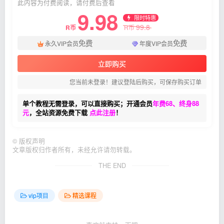
此内容为付费阅读，请付费后查看
9.98
限时特惠
99.8
R币
R币
免费
免费
永久VIP会员
年度VIP会员
立即购买
您当前未登录！建议登陆后购买，可保存购买订单
单个教程无需登录，可以直接购买；开通会员
年费68、终身88
元
，全站资源免费下载
点此注册
！
©
版权声明
文章版权归作者所有，未经允许请勿转载。
THE END
vip项目
精选课程