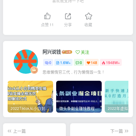
喜欢就支持一下吧
点赞
11
分享
收藏
阿兴说钱
关注
0
1.6W+
0
148
1948W+
思维懒惰穷三代 , 行为懒惰毁一生 !
2022Tiktok从小白到精英实操，0-1保姆级实操全程无忧，多种变现赚钱方式
微头条副业赚钱教程，项目单号单天做到50-100+收益
上一篇
下一篇