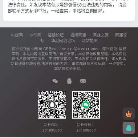
法律责任。如发现本站有涉嫌抄袭侵权/违法违规的内容， 请底
部联系方式私聊举报，一经查实，本站将立刻删除。
中赚网
中创网
福缘论坛
福缘网赚
网赚之家
网赚论
坛
华夏网创论坛
网站地图
阿兴说钱创业网
蜀ICP备2022001312号
© 2011-2022 ·
阿兴说钱
版权
声明：本站内容由互联网用户自发分享，本站仅做收集整理，本站仅提
供信息存储空间服务，不拥有所有权，不承担相关法律责任。如发现本
站有涉嫌抄袭侵权/违法违规的内容， 请底部联系方式私聊，一经查实，
本站将立刻删除。
站长QQ：
站长微信：
201898663
201898663