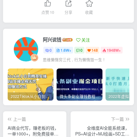
点赞
10
分享
收藏
阿兴说钱
关注
0
1.6W+
0
148
1948W+
思维懒惰穷三代 , 行为懒惰毁一生 !
2022Tiktok从小白到精英实操，0-1保姆级实操全程无忧，多种变现赚钱方式
微头条副业赚钱教程，项目单号单天做到50-100+收益
上一篇
下一篇
AI商业代写，赚老板的钱，
全维度AI全能系统课，
一单1000+，附免费接单渠
PS+AI设计+MJ绘画+SD工作