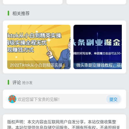
道
流+AI视频智能体全覆盖可落
地
相关推荐
2022Tiktok从小白到精英实操，0-1保姆级实操全程无忧，多种变现赚钱方式
微
评论
抢沙发
欢迎您留下宝贵的见解！
提交
版权声明：本文内容由互联网用户自发分享，本站仅做收集整
理。本站仅提供信息存储空间服务，不拥有所有权，不承担相关