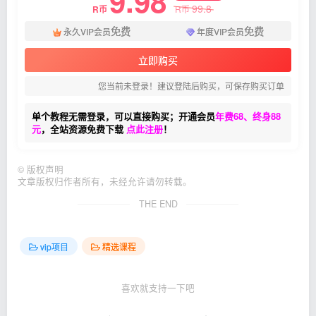
9.98
99.8
R币
R币
免费
免费
永久VIP会员
年度VIP会员
立即购买
您当前未登录！建议登陆后购买，可保存购买订单
单个教程无需登录，可以直接购买；开通会员
年费68、终身88
元
，全站资源免费下载
点此注册
！
©
版权声明
文章版权归作者所有，未经允许请勿转载。
THE END
vip项目
精选课程
喜欢就支持一下吧