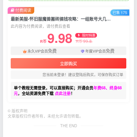
付费阅读
已售 175
最新美服-怀旧服魔兽搬砖搞钱攻略：一组账号大几千，收益非常稳定
此内容为付费阅读，请付费后查看
9.98
限时特惠
99.8
R币
R币
免费
免费
永久VIP会员
年度VIP会员
立即购买
您当前未登录！建议登陆后购买，可保存购买订单
单个教程无需登录，可以直接购买；开通会员
年费68、终身88
元
，全站资源免费下载
点此注册
！
©
版权声明
文章版权归作者所有，未经允许请勿转载。
THE END