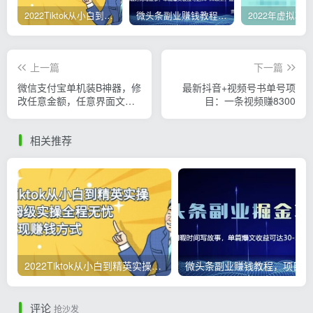
2022Tiktok从小白到精英实操，0-1保姆级实操全程无忧，多种变现赚钱方式
微头条副业赚钱教程，项目单号单天做到50-100+收益
上一篇
下一篇
微信支付宝单机装B神器，修
最新抖音+视频号书单号项
改任意金额，任意界面文字
目：一条视频赚8300
数据
相关推荐
2022Tiktok从小白到精英实操，0-1保姆级实操全程无忧，多种变现赚钱方式
微
评论
抢沙发