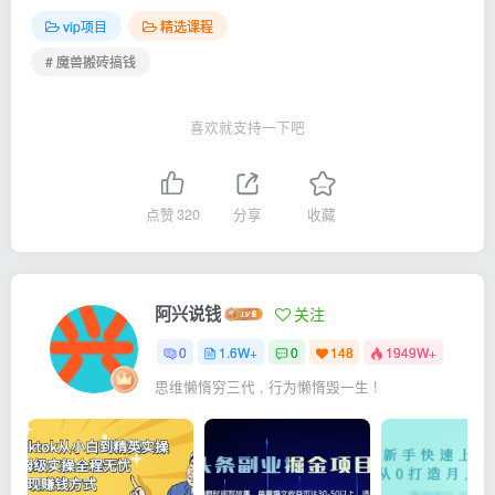
vip项目
精选课程
# 魔兽搬砖搞钱
喜欢就支持一下吧
点赞
320
分享
收藏
阿兴说钱
关注
0
1.6W+
0
148
1949W+
思维懒惰穷三代 , 行为懒惰毁一生 !