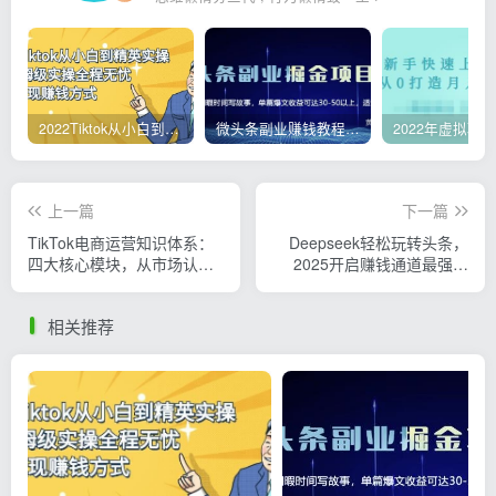
2022Tiktok从小白到精英实操，0-1保姆级实操全程无忧，多种变现赚钱方式
微头条副业赚钱教程，项目单号单天做到50-100+收益
上一篇
下一篇
TikTok电商运营知识体系：
Deepseek轻松玩转头条，
四大核心模块，从市场认知
2025开启赚钱通道最强玩
到交易闭环的完整链路
法！单日收入1000+
相关推荐