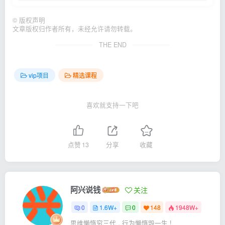
©
版权声明
文章版权归作者所有，未经允许请勿转载。
THE END
vip项目
精选课程
喜欢就支持一下吧
点赞
13
分享
收藏
阿兴说钱
关注
0
1.6W+
0
148
1948W+
思维懒惰穷三代 , 行为懒惰毁一生 !