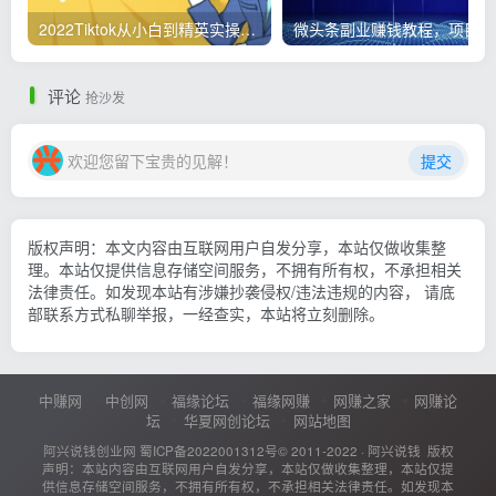
2022Tiktok从小白到精英实操，0-1保姆级实操全程无忧，多种变现赚钱方式
微
评论
抢沙发
欢迎您留下宝贵的见解！
提交
版权声明：本文内容由互联网用户自发分享，本站仅做收集整
理。本站仅提供信息存储空间服务，不拥有所有权，不承担相关
法律责任。如发现本站有涉嫌抄袭侵权/违法违规的内容， 请底
部联系方式私聊举报，一经查实，本站将立刻删除。
中赚网
中创网
福缘论坛
福缘网赚
网赚之家
网赚论
坛
华夏网创论坛
网站地图
阿兴说钱创业网
蜀ICP备2022001312号
© 2011-2022 ·
阿兴说钱
版权
声明：本站内容由互联网用户自发分享，本站仅做收集整理，本站仅提
供信息存储空间服务，不拥有所有权，不承担相关法律责任。如发现本