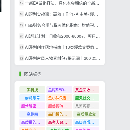
全新EA量化打法，月化本金翻倍的全新策略，安全稳定持续输出
17
AI短剧实战课：高效工作流×AI审美×爆款拆解×文案角色场景分镜×LibTV进阶×站位控制×从脚本到成片交付全流程
18
电商财务合规与税务优化指南：增值税+企税+个税全覆盖，财务制度搭建落地纳税筹划方案
19
AI矩阵计划！日收益2000-6000+，项目绿色长久，安全稳健，合规靠谱，可批量放大。
20
AI漫剧创作落地指南｜13类爆款文案教学，Sora、即梦、GPT-Image全套出片工具实操教学
21
AI漫剧古风人物素材包+提示词｜200 套古代言情三视图，配套专属提示词短剧主角配角直接套用
22
网站标签
黑科技
黑帽SEO案例分析
黄金回收奢侈品
麻将账号
鱼小沫Q版人物团练课
魔鬼社交实战课全套课程
魔术解密教程
魔兽搬砖搞钱
鬼哥短视频底层逻辑
高鹏圈
高门槛的生意
高质量软文
高质量的问答和知识分享
高考志愿填报
高级联盟营销教程