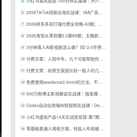
小红书乘风投放-100分钟实操课｜开户返点·标准投搭建·莱卡定向，新店建模撬动笔记自然流量全套教学
5
2026TikTok短剧出海实战课：IAA广告分账×IAP付费变现×账号搭建×平台规则×双轨爆发×回款全流程
6
2026拼多多双打强付费全攻略-62期；成本推广加托管双剑合璧，系统讲解7种付费玩法优劣势与选择策略
7
2026淘宝从零到爆2.0第85期；主推款五项高权重初始设置，改销量评晒秒单快速破零积累基础权重
8
3分钟真人AI影视剧怎么做？SD 2.0手把手完整制作流程｜Higgsfield 14天SD 2.0/2.5无限生成
9
付费文章：人到中年，九个可能帮助你延长寿命的习惯
10
付费文章：给原生家庭比较一般人的几点建议，打破阶层局限，实现个人与家族代际向上跃升
11
免费使用seedance2.0mini的方法，不能真人，可以无限10秒视频，9图+3音频参考
12
500万粉博主影视解说实战课｜独家爆款私藏思路，AI文案剪映PR剪辑发布全流程教学
13
Codex自动化剪辑AI短视频实战课｜DeepSeek V4 Pro多API联动，图文成片封装Skill全流程
14
小红书虚拟产品14天实战变现营-第7期：需求挖掘×AI+Skill原创×产品矩阵×内容笔记×一人公司进阶×全链路
15
零基础普通人增收方案，轻投入布局被动收入，多多虚拟月收益 1-3 万
16