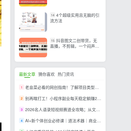
引200+精准粉 单日变现3…
4个超级实用且无脑的引
14
流方法
抖音图文二创带货，无
15
直播，不剪辑，一个闷声发
大财的项目
最新文章
猜你喜欢
热门资讯
老韭菜必看的网创指南！了解项目类型，才能找到好的项目，才能拿到想要的结果
1
别再瞎打工！小程序副业每天稳定躺赚200+
2
2026名人语录短视频赛道全攻略；从文案撰写到声音克隆部署，系统掌握涨粉变现双赢制作技术
3
AI+新个体创业必修课｜道法术器｜商业逻辑·小红书流量·AI智能体｜低成本打造个人变现小生意全套教学
4