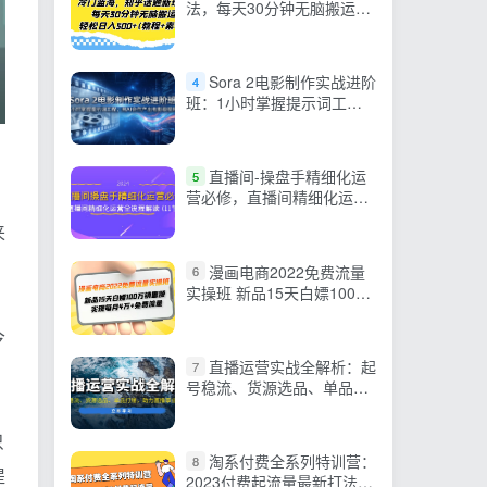
法，每天30分钟无脑搬运，
轻松日入500+(教程+素材)
Sora 2电影制作实战进阶
4
班：1小时掌握提示词工
程，用AI合作产出电影级视
频
直播间-操盘手精细化运
5
营必修，直播间精细化运营
全流程解读 (11节)
来
漫画电商2022免费流量
6
实操班 新品15天白嫖100万
销售额 实现每月4w+免费流
量
今
直播运营实战全解析：起
7
号稳流、货源选品、单品打
爆，助力直播事业腾飞
只
淘系付费全系列特训营：
8
提
2023付费起流量最新打法，