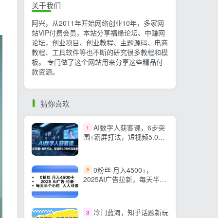
关于我们
阿兴，从2011年开始网络创业10年，多家网
站VIP付费会员，本站分享福缘论坛、中赚网
论坛，创业项目、创业教程、主题源码、电商
教程、工具软件等也不断的研究很多教程和模
板。 专门做了这个网站用来分享这些精品付
款资源。
猜你喜欢
AI数字人获客课，6步突
1
围+霸屏打法，短视频5.0时
代流量密码
0粉丝 月入4500+，
2
2025AI广告拉新，每天半个
小时 人人可做
冷门蓝海，知乎话题新玩
3