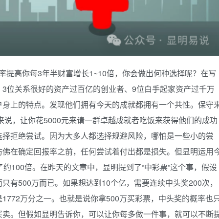
概率提高你每3年半财富增长1~10倍，你会做出何种选择呢？在写
3位关系很好的资产过百亿的创业者、9位白手起家资产过千万
户身上的特点。发现他们拥有今天的成就都拥有一个共性。保守
来说，让你花5000元来请一群卓越成就者吃饭来获得他们的成功
选择拒绝尝试。因为大多人都选择规避风险，哪怕是一些小的尝
仿佛在确定回报率之前，任何尝试着付出都是损失。但显明运用
约100倍。在昨天的文章中，显明提到了“中彩票”这个事，假设
有500万而已。如果想达到10个亿，需要连续中头奖200次，
1772万分之一。也就是说你拿500万买彩票，中头奖的概率也
买卖。但假如显明告诉你，可以让你每多做一件事，就可以不断