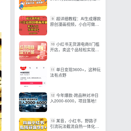
涵盖面广（30节）
超详细教程：AI生成爆款
9
原创漫画视频，小白可做，
解放双手，轻松日赚2000+
小红书无货源电商0门槛
10
开店，卖这个品轻松实现月
入2W
单日变现3600+，这种玩
11
法有点野
今年爆款-跨品种对冲日
12
入2000-6000，项目落地！
某音，小红书，野路子
13
引流玩法截流自热一体化日