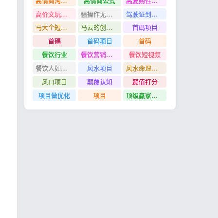
高情商沟通管理课
高情商公式
高复购性行业
高价文玩众筹分红项目
骚操作无脑裂变
驾驶证到期换证
马大个短视频投放课
马云的创业故事
首碼項目
首碼
首码项目
首码
餐饮行业
餐饮营销管理特训班
餐饮短视频
餐饮人如何用团购给门店拓客
风水项目
风水命理项目
风口项目
颠覆认知
颜值打分
项目做优化
项目
顶级赢家思维