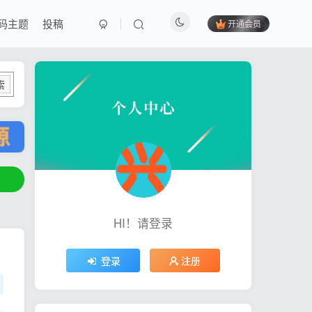
码主题
投稿
开通会员
索
HI！请登录
登录
注册