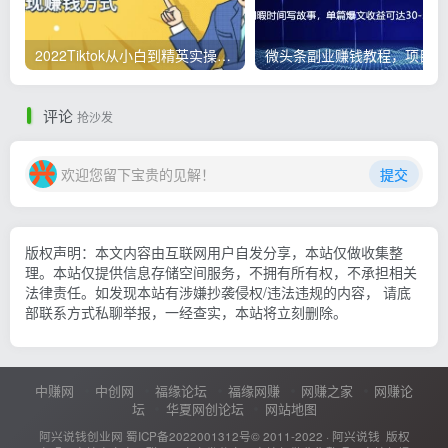
2022Tiktok从小白到精英实操，0-1保姆级实操全程无忧，多种变现赚钱方式
微
评论
抢沙发
欢迎您留下宝贵的见解！
提交
版权声明：本文内容由互联网用户自发分享，本站仅做收集整
理。本站仅提供信息存储空间服务，不拥有所有权，不承担相关
法律责任。如发现本站有涉嫌抄袭侵权/违法违规的内容， 请底
部联系方式私聊举报，一经查实，本站将立刻删除。
中赚网
中创网
福缘论坛
福缘网赚
网赚之家
网赚论
坛
华夏网创论坛
网站地图
阿兴说钱创业网
蜀ICP备2022001312号
© 2011-2022 ·
阿兴说钱
版权