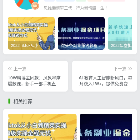
思维懒惰穷三代 , 行为懒惰毁一生 !
2022Tiktok从小白到精英实操，0-1保姆级实操全程无忧，多种变现赚钱方式
微头条副业赚钱教程，项目单号单天做到50-100+收益
上一篇
下一篇
10W粉博主同款：风象星座
AI 教育人工智能新风口，每
爆款课，新手一部手机直接
月稳入1W+，提供免费变现
复制，冲创作伙伴计划
资源！你只管执行 小白可做
相关推荐