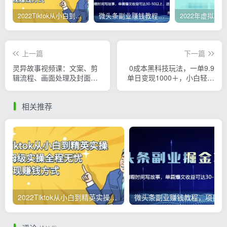
2022Tiktok从小白到精英实操，0-1保姆级实操全程无忧，多种变现赚钱方式
微头条副业赚钱教程，项目单号单天做到50-100+收益
上一篇
下一篇
灵异故事视频课：文案、剪
0成本黑科技玩法，一单9.9
辑流程、画面处理及封面制
单日变现1000＋，小白轻松
作，助力创作者盈利
易上手
相关推荐
2022Tiktok从小白到精英实操，0-1保姆级实操全程无忧，多种变现赚钱方式
微