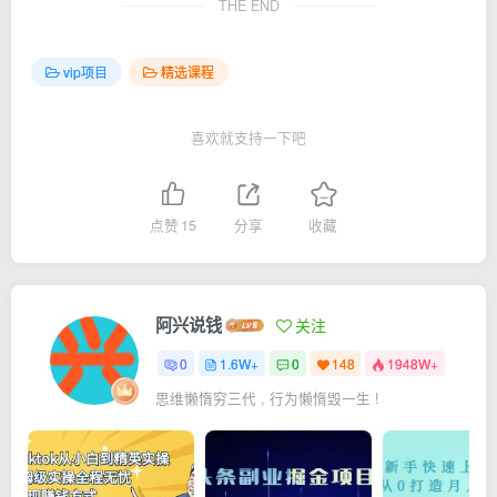
THE END
vip项目
精选课程
喜欢就支持一下吧
点赞
15
分享
收藏
阿兴说钱
关注
0
1.6W+
0
148
1948W+
思维懒惰穷三代 , 行为懒惰毁一生 !