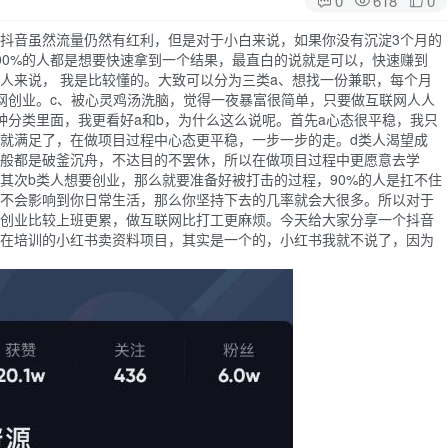
抖音虽然流量仍然有红利，但是对于小白来说，如果你没有沉淀3个月的
00%的人都是想要快速拿到一个结果，最直白的说就是可以，快速赚到
人来说， 我是比较懂的。大致可以分为三类a、想找一份兼职，每个月
网创业。c、被心灵鸡汤洗脑，觉得一夜暴富很简单，只要做互联网人人
种分类里面，我更看好a和b，为什么这么说呢。首先a心态很平稳，我只
就满足了，在做项目过程中心态更平稳，一步一步的走。d类人渴望成
般都是破釜沉舟，不达目的不罢休，所以在做项目过程中更愿意去学
其次b类人想要创业，那么就要准备好被打击的过程，90%的人是扛不住
不会影响到你日常生活，那么你坚持下去的几率就会大很多。所以对于
创业比较上班更累，做互联网比打工更麻烦。今天给大家分享一个抖音
在培训的小红书卖资料项目，其实是一个的，小红书我就不说了，因为