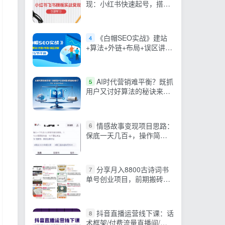
现：小红书快速起号，搭建
一个赚钱的飞书模板
《白帽SEO实战》建站
4
+算法+外链+布局+误区讲解
全程无废话
AI时代营销难平衡？既抓
5
用户又讨好算法的秘诀来了
【原创双语字幕】
情感故事变现项目思路：
6
保底一天几百+，操作简单
可放大
分享月入8800古诗词书
7
单号创业项目，前期搬砖后
期躺赚，小白看完立马上手
抖音直播运营线下课：话
8
术框架/付费流量直播间/素