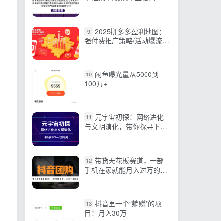
材A撞B/等6月新玩法
2025拼多多盈利地图：
9
强付费推广策略/活动爆流/
自然流量获取系统(7月更新)
闲鱼曝光量从5000到
10
100万+
元宇宙初探：网络进化
11
与文明演化，带你探寻下一
代互联网
带货天花板赛道，一部
12
手机在家就能月入过万的长
久副业！
抖音里一个“躺赚”的项
13
目！月入30万