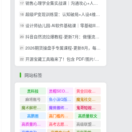
销售心理学全集实战课｜沟通攻心+人性解读+消费心理+说服成交+门店陈列，拓客裂变年终收现全套实体落地教学
17
超级IP变现训练营：认知破局×人设4维打造×爆款内容三要素×拍摄剪辑×投流放大×全域变现×矩阵复制
18
设计师幼儿园-AI软件基础课｜零基础Illustrator全套实操，矢量绘图IP3D渲染配套助教素材包
19
抖音自然流拉爆教程-更新7月：做懂流量的主播，新规适配+持续更新，话术+投放+起号一站式实战教学
20
2026期货操盘手专属课程-更新8月，每日实时行情复盘，适配短线玩家打造成熟交易模式
21
开源宝藏工具箱来了！包含 PDF/图片/音视频/AI/文本 等 20+ 工具，完全离线免费使用 toolknit-desktop
22
网站标签
黑科技
黑帽SEO案例分析
黄金回收奢侈品
麻将账号
鱼小沫Q版人物团练课
魔鬼社交实战课全套课程
魔术解密教程
魔兽搬砖搞钱
鬼哥短视频底层逻辑
高鹏圈
高门槛的生意
高质量软文
高质量的问答和知识分享
高考志愿填报
高级联盟营销教程