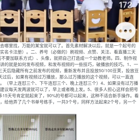
去哪里找，万能的某宝就可以了。首先素材解决以后，就是一个起号的
实名卡注册）。二、养号（必做的）刷视频、点赞、关注、看直播三天
粉前不要加联系方式）、头像，就把自己打造成一个幼教老师。四、制作视
讲的就是如何发布视频，和发布视频的一些技巧，破播放的技巧。1、一
天后隐藏所有之前发布的视频，重新发布并且投放50/100豆荚，投放豆
天过后，如果有视频过万播放，那么过万播放的这个视频，可以一直连
。（早上连怼三个、下午连怼三个、晚上连怼三个）4、如果没有过万播
建议每天发两波就可以了，早上或者晚上发。5、很多人担心这样会把号
多15天号肯定就起来了，90%的号都可以起来，这种不适合新手操作。看
，给他弄了几个书单号练手，一共3个号，同样方法起来2个号，另一个