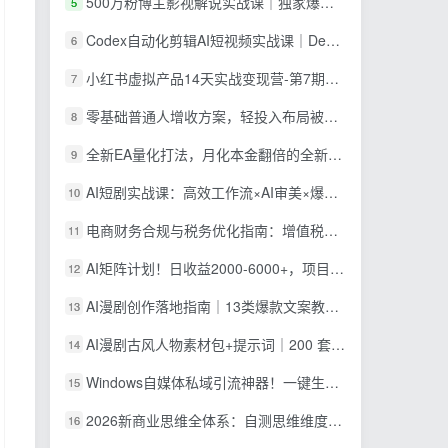
500万粉博主影视解说实战课｜独家爆款私藏思路，AI文案剪映PR剪辑发布全流程教学
5
Codex自动化剪辑AI短视频实战课｜DeepSeek V4 Pro多API联动，图文成片封装Skill全流程
6
小红书虚拟产品14天实战变现营-第7期：需求挖掘×AI+Skill原创×产品矩阵×内容笔记×一人公司进阶×全链路
7
零基础普通人增收方案，轻投入布局被动收入，多多虚拟月收益 1-3 万
8
全新EA量化打法，月化本金翻倍的全新策略，安全稳定持续输出
9
AI短剧实战课：高效工作流×AI审美×爆款拆解×文案角色场景分镜×LibTV进阶×站位控制×从脚本到成片交付全流程
10
电商财务合规与税务优化指南：增值税+企税+个税全覆盖，财务制度搭建落地纳税筹划方案
11
AI矩阵计划！日收益2000-6000+，项目绿色长久，安全稳健，合规靠谱，可批量放大。
12
AI漫剧创作落地指南｜13类爆款文案教学，Sora、即梦、GPT-Image全套出片工具实操教学
13
AI漫剧古风人物素材包+提示词｜200 套古代言情三视图，配套专属提示词短剧主角配角直接套用
14
Windows自媒体私域引流神器！一键生成隐藏微信号图片，支持多种模板样式，完全免费 隐图工坊
15
2026新商业思维全体系：自测思维维度×金钱本质×财富轮到你×四大布局×赚100万1000万选人×股权坑×赛道
16