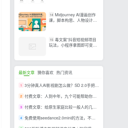
Midjourney AI漫画创作
14
课，脚本构思、人物设计、
排版合成，零基础创作完整
漫画或系列插画
毒文案”抖音短视频项目
15
玩法，小程序拿图即可变
现，复盘经验分享给大家
最新文章
猜你喜欢
热门资讯
3分钟真人AI影视剧怎么做？SD 2.0手把手完整制作流程｜Higgsfield 14天SD 2.0/2.5无限生成
1
付费文章：人到中年，九个可能帮助你延长寿命的习惯
2
付费文章：给原生家庭比较一般人的几点建议，打破阶层局限，实现个人与家族代际向上跃升
3
免费使用seedance2.0mini的方法，不能真人，可以无限10秒视频，9图+3音频参考
4