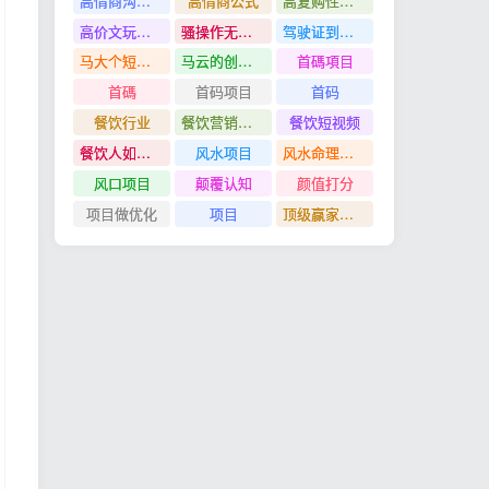
高情商沟通管理课
高情商公式
高复购性行业
高价文玩众筹分红项目
骚操作无脑裂变
驾驶证到期换证
马大个短视频投放课
马云的创业故事
首碼項目
首碼
首码项目
首码
餐饮行业
餐饮营销管理特训班
餐饮短视频
餐饮人如何用团购给门店拓客
风水项目
风水命理项目
风口项目
颠覆认知
颜值打分
项目做优化
项目
顶级赢家思维