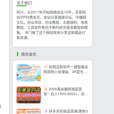
关于我们
阿兴，从2011年开始网络创业10年，多家网
站VIP付费会员，本站分享福缘论坛、中赚网
论坛，创业项目、创业教程、主题源码、电商
教程、工具软件等也不断的研究很多教程和模
板。 专门做了这个网站用来分享这些精品付
款资源。
猜你喜欢
利用这款软件一键观看全
1
网视频小说漫画，4K蓝光无
广告，全平台通用，轻松日
入500＋
2026美金搬砖独家首
2
发！日入1500-6000+，全职
副业双赛道，告别死工资躺
赚财富！
速
拼多多系统运营课(更新3
3