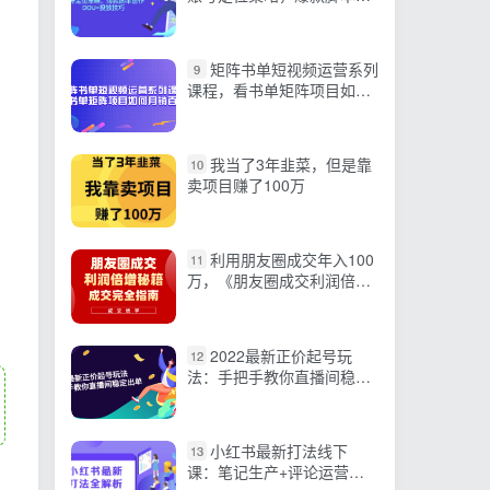
作，DOU+投放技巧
矩阵书单短视频运营系列
9
课程，看书单矩阵项目如何
月销百万
我当了3年韭菜，但是靠
10
卖项目赚了100万
利用朋友圈成交年入100
11
万，《朋友圈成交利润倍
增》学习营
2022最新正价起号玩
12
法：手把手教你直播间稳定
出单
小红书最新打法线下
13
课：笔记生产+评论运营，