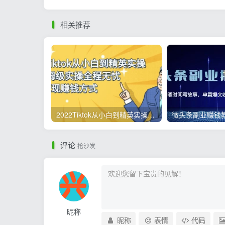
相关推荐
2022Tiktok从小白到精英实操，0-1保姆级实操全程无忧，多种变现赚钱方式
评论
抢沙发
昵称
昵称
表情
代码