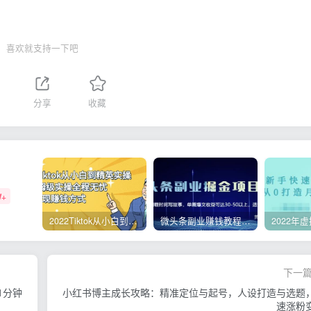
喜欢就支持一下吧
分享
收藏
W+
2022Tiktok从小白到精英实操，0-1保姆级实操全程无忧，多种变现赚钱方式
微头条副业赚钱教程，项目单号单天做到50-100+收益
下一
1分钟
小红书博主成长攻略：精准定位与起号，人设打造与选题
速涨粉