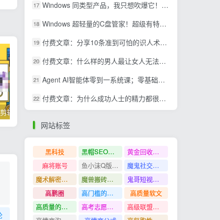
Windows 同类型产品，我只想吹爆它！把听歌变成了一场沉浸式视听现场，支持多平台歌单播放 Mineradio
17
Windows 超轻量的C盘管家！超级有特点，支持磁盘分析及清理提醒，2M大小体积，完全免费 C盘管家
18
付费文章：分享10条准到可怕的识人术术，希望能帮到大家。
19
付费文章：什么样的男人最让女人无法抵抗？
20
Agent AI智能体零到一系统课；零基础也能学会自动化实战，从核心概念到Coze工作流搭建完整覆盖
21
付费文章：为什么成功人士的精力都很旺盛？
22
掌握100个实用剪辑方法，让你的视频加速上热门
忠余网创《百战奇略》第二法：零基础带你识破赚钱项目共生
网站标签
黑科技
黑帽SEO案例分析
黄金回收奢侈品
麻将账号
鱼小沫Q版人物团练课
魔鬼社交实战课全套课程
魔术解密教程
魔兽搬砖搞钱
鬼哥短视频底层逻辑
高鹏圈
高门槛的生意
高质量软文
高质量的问答和知识分享
高考志愿填报
高级联盟营销教程
论