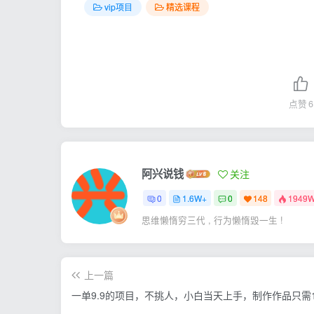
vip项目
精选课程
点赞
6
阿兴说钱
关注
0
1.6W+
0
148
1949
思维懒惰穷三代 , 行为懒惰毁一生 !
上一篇
一单9.9的项目，不挑人，小白当天上手，制作作品只需