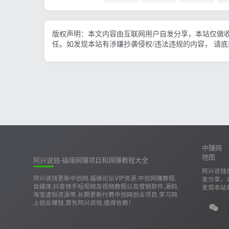
版权声明：本文内容由互联网用户自发分享，本站仅做
任。如发现本站有涉嫌抄袭侵权/违法违规的内容， 请
中赚网
地图
阿兴说钱-福缘网赚项目和网赚教程大全
阿兴说钱
阿兴说钱更新中创网,福缘论坛VIP资源,中创网赚教程,
发分享，
自媒体,抖音快手短视频及视频教程以及营销软件,源码,
发现本站
淘宝虚拟资源等,长期更新付费中创网创业项目,学习网
上创业赚钱,首先阿兴说钱,值得信赖！