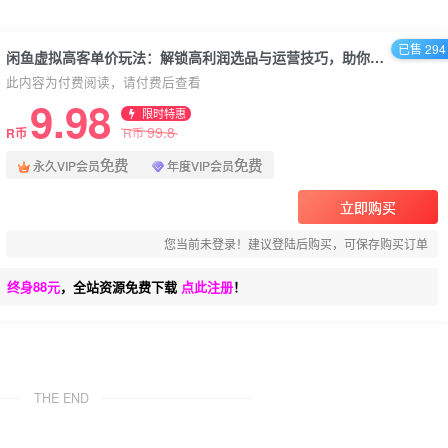
已售 294
闲鱼虚拟高客单价玩法：解锁高利润选品与运营技巧，助你日赚千元！
此内容为付费阅读，请付费后查看
9.98
限时特惠
99.8
R币
R币
免费
免费
永久VIP会员
年度VIP会员
立即购买
您当前未登录！建议登陆后购买，可保存购买订单
、终身88元
，全站资源免费下载
点此注册
！
THE END