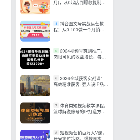
月)，从0起店到爆款复制，
快速实现稳定日销千单，月
利润破5万
抖音图文号实战运营教
4
程：从0-100做一个月销售
10w+图文号
2024视频号爽剧推广，
5
肉眼可见的收益增长，每天
几分钟收益2000+
2026全域获客实战课：
6
高效精准获客+强人设IP品牌
力，模板+原理双驱动，让
你快速上手自由创新
体育类短视频教学课程，
7
篮球解说账号的IP打造方法
和内容创作课
短视频营销百万大V课，
8
账号定位策略，爆款脚本创