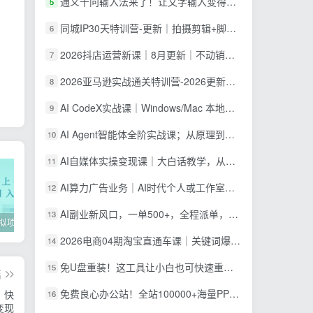
通义千问输入法来了！让文字输入变得如此简单，最快 300 字/分，AI 自动润色，说话秒变工整文字
5
同城IP30天特训营-更新｜拍摄剪辑+脚本文案+引流成交，打爆本地流量提升门店业绩实操教学
6
2026抖店运营新课｜8月更新｜不动销起店+商品卡爆发｜达人玩法+店群批量复制｜轻松玩转抖音小店全域流量
7
2026亚马逊实战通关特训营-2026更新，多维选品+渐进式打法+AI应用，从0到1打造盈利店铺
8
AI CodeX实战课｜Windows/Mac 本地部署｜API 对接调通｜Skill 自制｜漫剧剪辑｜网站 VR 项目｜AI项目落地全教程
9
AI Agent智能体全阶实战课；从原理到实操全程手把手，无需编程基础也能搭建自动运行的智能体
10
AI自媒体实操变现课｜大白话教学，从短剧漫剧到动画制作，零基础也能掌握爆款内容创作与变现全流程
11
AI算力广告业务｜AI时代个人或工作室新赛道
12
AI副业新风口，一单500+，全程派单，0门槛直接干
13
2022年虚拟项目实战指南，新手从0打造月入上万店铺【视频课程】
掌握100个实用剪辑方法，让你的视频加速上热门
忠余网创《百战奇略》第二法：零基础带你识破赚钱项目共生
2026电商04期淘宝直通车课｜关键词爆打矩阵，多计划低出价，新品爆款差异化投放实操教学
14
免U盘重装！这工具让小白也可快速重装 Windows，支持无人值守配置，数据无忧 CmzPrep_Rev2
15
篇
免费良心办公站！全站100000+海量PPT素材免费下载，每日更新，分类清晰，免注册登录下载 爱PPT网
，快
16
变现