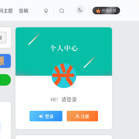
码主题
投稿
开通会员
索
HI！请登录
登录
注册