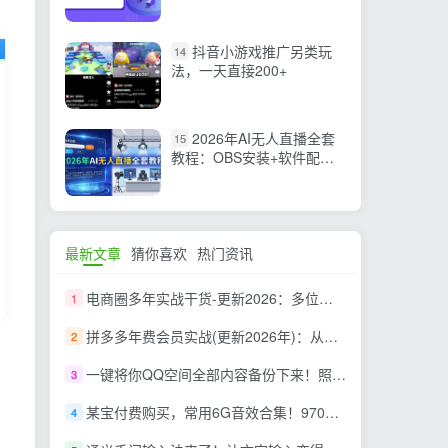
打造标准化流量增长引擎
抖音小游戏推广另类玩
14
法，一天直接200+
2026年AI无人直播全套
15
教程：OBS安装+软件配置
+直播间搭建+话术生成+一
键开播实操
最新文章
猜你喜欢
热门资讯
电商圈多年实战干货-更新2026：多位资深师兄实战干货/覆盖全域平台，中小卖家可复制的盈利指南
1
拼多多年费会员实战(更新2026年)：从基础到高阶盈利，干货拉满，帮你建立稳定盈利运营知识体系
2
一键将你QQ空间全部内容备份下来！照片 / 视频 /动态信息全存本地，Github最新开源项目 QzoneArchive
3
某宝付费购买，常用6G音效合集！970+首宣传片背景音乐，无版权可商用大气素材，分类清晰，高质量内容
4