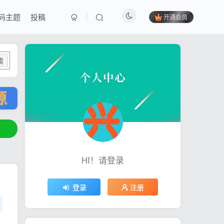
码主题
投稿
开通会员
索
HI！请登录
登录
注册