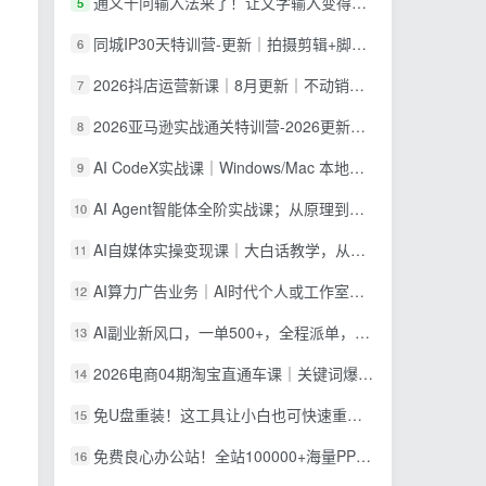
通义千问输入法来了！让文字输入变得如此简单，最快 300 字/分，AI 自动润色，说话秒变工整文字
5
同城IP30天特训营-更新｜拍摄剪辑+脚本文案+引流成交，打爆本地流量提升门店业绩实操教学
6
2026抖店运营新课｜8月更新｜不动销起店+商品卡爆发｜达人玩法+店群批量复制｜轻松玩转抖音小店全域流量
7
2026亚马逊实战通关特训营-2026更新，多维选品+渐进式打法+AI应用，从0到1打造盈利店铺
8
AI CodeX实战课｜Windows/Mac 本地部署｜API 对接调通｜Skill 自制｜漫剧剪辑｜网站 VR 项目｜AI项目落地全教程
9
AI Agent智能体全阶实战课；从原理到实操全程手把手，无需编程基础也能搭建自动运行的智能体
10
AI自媒体实操变现课｜大白话教学，从短剧漫剧到动画制作，零基础也能掌握爆款内容创作与变现全流程
11
AI算力广告业务｜AI时代个人或工作室新赛道
12
AI副业新风口，一单500+，全程派单，0门槛直接干
13
2026电商04期淘宝直通车课｜关键词爆打矩阵，多计划低出价，新品爆款差异化投放实操教学
14
免U盘重装！这工具让小白也可快速重装 Windows，支持无人值守配置，数据无忧 CmzPrep_Rev2
15
免费良心办公站！全站100000+海量PPT素材免费下载，每日更新，分类清晰，免注册登录下载 爱PPT网
16