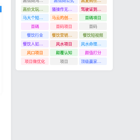
高情商沟通管理课
高情商公式
高复购性行业
高价文玩众筹分红项目
骚操作无脑裂变
驾驶证到期换证
马大个短视频投放课
马云的创业故事
首碼項目
首碼
首码项目
首码
餐饮行业
餐饮营销管理特训班
餐饮短视频
餐饮人如何用团购给门店拓客
风水项目
风水命理项目
风口项目
颠覆认知
颜值打分
项目做优化
项目
顶级赢家思维