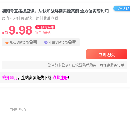
已售 212
视频号直播操盘课，从认知战略到实操案例 全方位实现利润增长与势能提升
此内容为付费阅读，请付费后查看
9.98
限时特惠
99.8
R币
R币
免费
免费
永久VIP会员
年度VIP会员
立即购买
您当前未登录！建议登陆后购买，可保存购买订单
、终身88元
，全站资源免费下载
点此注册
！
THE END