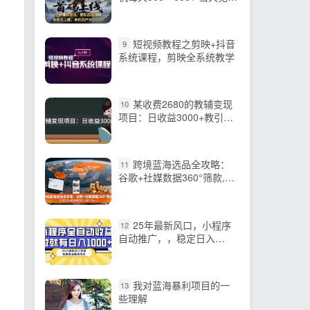
益随时在线变现 …
短视频教程之剪映+抖音
9
系统课程，剪映全系统教学
某收费2680的教辅变现
10
项目：日收益3000+教引
流，教变现，附资料和资源
跨境蓝海选品全攻略：
11
谷歌+社媒数据360°筛款,30
天50+爆款单店月入额外
5w+
25年最新风口，小程序
12
自动推广，，稳定日入
1000+，小白轻松上手
我对蓝海暴利项目的一
13
些理解