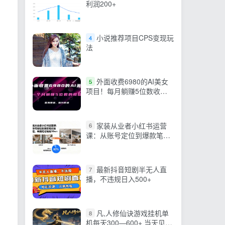
利润200+
小说推荐项目CPS变现玩
4
法
外面收费6980的AI美女
5
项目！每月躺赚5位数收益
（教程+素材+工具）
家装从业者小红书运营
6
课：从账号定位到爆款笔记
全流程，单篇笔记曝光10w+
最新抖音短剧半无人直
7
播，不违规日入500+
凡,人修仙诀游戏挂机单
8
机每天300—600+ 当天见收