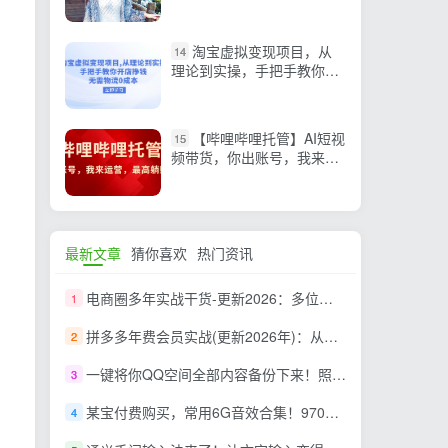
淘宝虚拟变现项目，从
14
理论到实操，手把手教你开
店挣钱，无需物流0成本
【哔哩哔哩托管】AI短视
15
频带货，你出账号，我来运
营，最高躺赚2W!
最新文章
猜你喜欢
热门资讯
电商圈多年实战干货-更新2026：多位资深师兄实战干货/覆盖全域平台，中小卖家可复制的盈利指南
1
拼多多年费会员实战(更新2026年)：从基础到高阶盈利，干货拉满，帮你建立稳定盈利运营知识体系
2
一键将你QQ空间全部内容备份下来！照片 / 视频 /动态信息全存本地，Github最新开源项目 QzoneArchive
3
某宝付费购买，常用6G音效合集！970+首宣传片背景音乐，无版权可商用大气素材，分类清晰，高质量内容
4