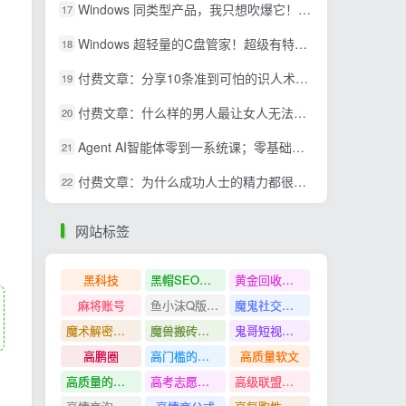
Windows 同类型产品，我只想吹爆它！把听歌变成了一场沉浸式视听现场，支持多平台歌单播放 Mineradio
17
Windows 超轻量的C盘管家！超级有特点，支持磁盘分析及清理提醒，2M大小体积，完全免费 C盘管家
18
付费文章：分享10条准到可怕的识人术术，希望能帮到大家。
19
付费文章：什么样的男人最让女人无法抵抗？
20
Agent AI智能体零到一系统课；零基础也能学会自动化实战，从核心概念到Coze工作流搭建完整覆盖
21
付费文章：为什么成功人士的精力都很旺盛？
22
网站标签
黑科技
黑帽SEO案例分析
黄金回收奢侈品
麻将账号
鱼小沫Q版人物团练课
魔鬼社交实战课全套课程
魔术解密教程
魔兽搬砖搞钱
鬼哥短视频底层逻辑
高鹏圈
高门槛的生意
高质量软文
高质量的问答和知识分享
高考志愿填报
高级联盟营销教程