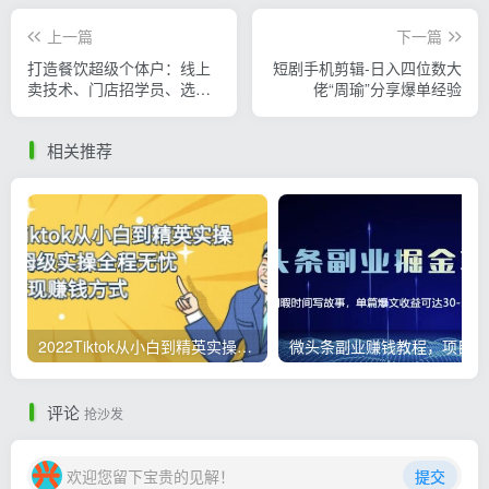
上一篇
下一篇
打造餐饮超级个体户：线上
短剧手机剪辑-日入四位数大
卖技术、门店招学员、选品
佬“周瑜”分享爆单经验
技巧、选址方法、门店运营
管理等
相关推荐
2022Tiktok从小白到精英实操，0-1保姆级实操全程无忧，多种变现赚钱方式
微
评论
抢沙发
欢迎您留下宝贵的见解！
提交