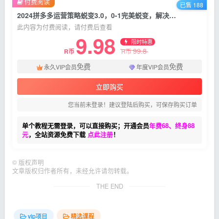
付费阅读
已售 188
2024拼多多运营策略蜕变3.0，0-1完美蜕变，解决运营焦虑，缩短运营周期2年+
此内容为付费阅读，请付费后查看
9.98
限时特惠
99.8
R币
R币
免费
免费
永久VIP会员
年度VIP会员
立即购买
您当前未登录！建议登陆后购买，可保存购买订单
单个教程无需登录，可以直接购买；开通会员
年费68、终身88
元
，全站资源免费下载
点此注册
！
©
版权声明
文章版权归作者所有，未经允许请勿转载。
THE END
vip项目
精选课程