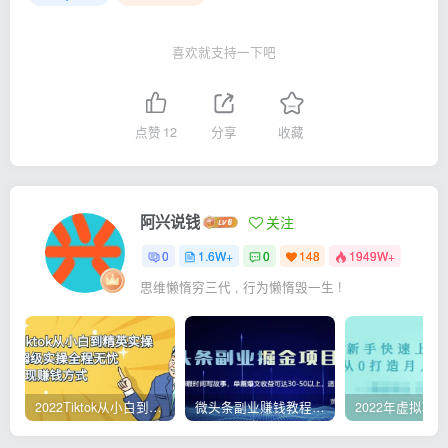
喜欢就支持一下吧
点赞
12
分享
收藏
阿兴说钱
关注
0
1.6W+
0
148
1949W+
思维懒惰穷三代 , 行为懒惰毁一生 !
2022Tiktok从小白到精英实操，0-1保姆级实操全程无忧，多种变现赚钱方式
微头条副业赚钱教程，项目单号单天做到50-100+收益