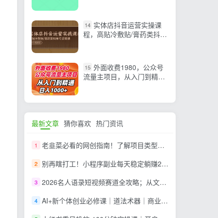
润，团队4个人
实体店抖音运营实操课
14
程，高贴冷敷贴/膏药类抖音
号运营课（39节）
外面收费1980，公众号
15
流量主项目，从入门到精
通，每天半小时，收入
1000+
最新文章
猜你喜欢
热门资讯
老韭菜必看的网创指南！了解项目类型，才能找到好的项目，才能拿到想要的结果
1
别再瞎打工！小程序副业每天稳定躺赚200+
2
2026名人语录短视频赛道全攻略；从文案撰写到声音克隆部署，系统掌握涨粉变现双赢制作技术
3
AI+新个体创业必修课｜道法术器｜商业逻辑·小红书流量·AI智能体｜低成本打造个人变现小生意全套教学
4