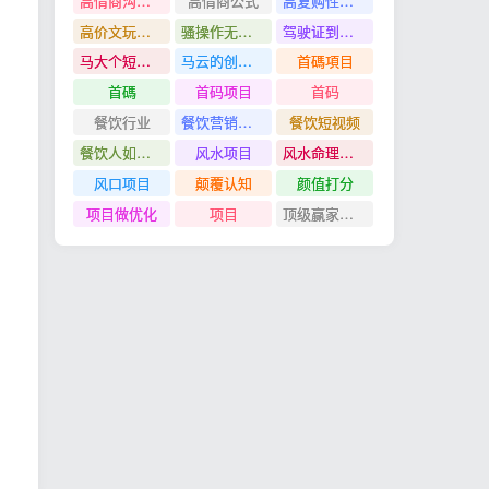
高情商沟通管理课
高情商公式
高复购性行业
高价文玩众筹分红项目
骚操作无脑裂变
驾驶证到期换证
马大个短视频投放课
马云的创业故事
首碼項目
首碼
首码项目
首码
餐饮行业
餐饮营销管理特训班
餐饮短视频
餐饮人如何用团购给门店拓客
风水项目
风水命理项目
风口项目
颠覆认知
颜值打分
项目做优化
项目
顶级赢家思维