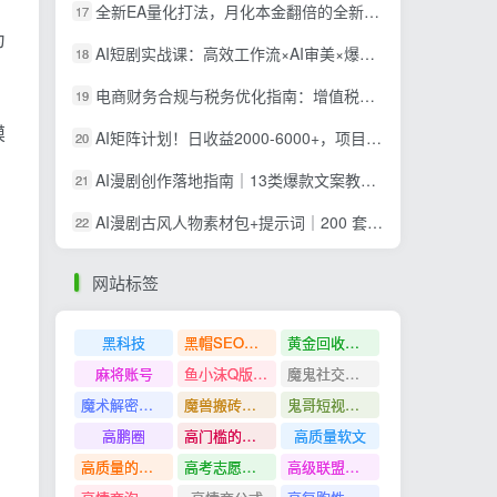
全新EA量化打法，月化本金翻倍的全新策略，安全稳定持续输出
17
为
AI短剧实战课：高效工作流×AI审美×爆款拆解×文案角色场景分镜×LibTV进阶×站位控制×从脚本到成片交付全流程
18
电商财务合规与税务优化指南：增值税+企税+个税全覆盖，财务制度搭建落地纳税筹划方案
19
摸
AI矩阵计划！日收益2000-6000+，项目绿色长久，安全稳健，合规靠谱，可批量放大。
20
AI漫剧创作落地指南｜13类爆款文案教学，Sora、即梦、GPT-Image全套出片工具实操教学
21
AI漫剧古风人物素材包+提示词｜200 套古代言情三视图，配套专属提示词短剧主角配角直接套用
22
网站标签
黑科技
黑帽SEO案例分析
黄金回收奢侈品
麻将账号
鱼小沫Q版人物团练课
魔鬼社交实战课全套课程
魔术解密教程
魔兽搬砖搞钱
鬼哥短视频底层逻辑
高鹏圈
高门槛的生意
高质量软文
高质量的问答和知识分享
高考志愿填报
高级联盟营销教程