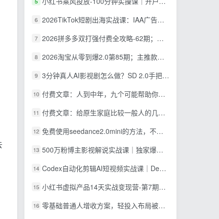
小红书乘风投放-100分钟实操课｜开户返点·标准投搭建·莱卡定向，新店建模撬动笔记自然流量全套教学
5
2026TikTok短剧出海实战课：IAA广告分账×IAP付费变现×账号搭建×平台规则×双轨爆发×回款全流程
6
2026拼多多双打强付费全攻略-62期；成本推广加托管双剑合璧，系统讲解7种付费玩法优劣势与选择策略
7
2026淘宝从零到爆2.0第85期；主推款五项高权重初始设置，改销量评晒秒单快速破零积累基础权重
8
3分钟真人AI影视剧怎么做？SD 2.0手把手完整制作流程｜Higgsfield 14天SD 2.0/2.5无限生成
9
付费文章：人到中年，九个可能帮助你延长寿命的习惯
10
付费文章：给原生家庭比较一般人的几点建议，打破阶层局限，实现个人与家族代际向上跃升
11
免费使用seedance2.0mini的方法，不能真人，可以无限10秒视频，9图+3音频参考
12
去
500万粉博主影视解说实战课｜独家爆款私藏思路，AI文案剪映PR剪辑发布全流程教学
13
Codex自动化剪辑AI短视频实战课｜DeepSeek V4 Pro多API联动，图文成片封装Skill全流程
14
小红书虚拟产品14天实战变现营-第7期：需求挖掘×AI+Skill原创×产品矩阵×内容笔记×一人公司进阶×全链路
15
零基础普通人增收方案，轻投入布局被动收入，多多虚拟月收益 1-3 万
16