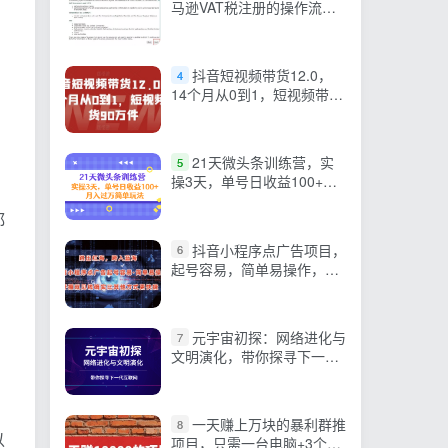
马逊VAT税注册的操作流
程】
抖音短视频带货12.0，
4
14个月从0到1，短视频带货
90万件
21天微头条训练营，实
5
操3天，单号日收益100+月
入过万简单玩法
都
抖音小程序点广告项目，
6
起号容易，简单易操作，开
播就见有收益【揭秘】
元宇宙初探：网络进化与
7
，
文明演化，带你探寻下一代
互联网
一天赚上万块的暴利群推
8
以
项目，只需一台电脑+3个手