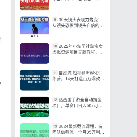
机就能开搞
30天镜头表现力蜕变：
9
从镜头恐惧到镜头自信的蜕
变 形成独特的个人表现风格
还
2022年小淘学社淘宝卖
10
虚‬拟资源项目无脑教程，适
合新老手的长期项目
自然流·短视频IP孵化训
11
练营，14天打造百万爆款，
平
带你迈出“月入5W新职业”第
一步
话西游手游全自动撸金
12
项目，单窗口日入50+可矩
阵批量操作
2024最新截流课程，有
13
团队做截流一个月35万利