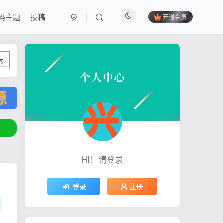
码主题
投稿
开通会员
索
HI！请登录
登录
注册