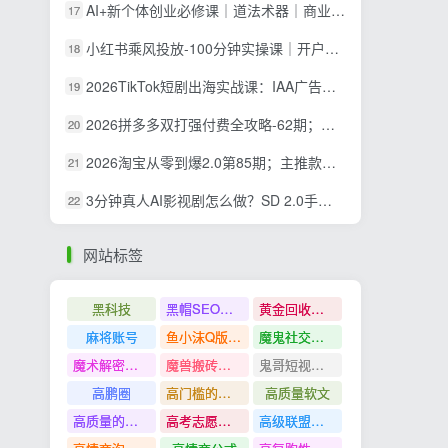
AI+新个体创业必修课｜道法术器｜商业逻辑·小红书流量·AI智能体｜低成本打造个人变现小生意全套教学
17
小红书乘风投放-100分钟实操课｜开户返点·标准投搭建·莱卡定向，新店建模撬动笔记自然流量全套教学
18
2026TikTok短剧出海实战课：IAA广告分账×IAP付费变现×账号搭建×平台规则×双轨爆发×回款全流程
19
2026拼多多双打强付费全攻略-62期；成本推广加托管双剑合璧，系统讲解7种付费玩法优劣势与选择策略
20
2026淘宝从零到爆2.0第85期；主推款五项高权重初始设置，改销量评晒秒单快速破零积累基础权重
21
3分钟真人AI影视剧怎么做？SD 2.0手把手完整制作流程｜Higgsfield 14天SD 2.0/2.5无限生成
22
网站标签
黑科技
黑帽SEO案例分析
黄金回收奢侈品
麻将账号
鱼小沫Q版人物团练课
魔鬼社交实战课全套课程
魔术解密教程
魔兽搬砖搞钱
鬼哥短视频底层逻辑
高鹏圈
高门槛的生意
高质量软文
高质量的问答和知识分享
高考志愿填报
高级联盟营销教程