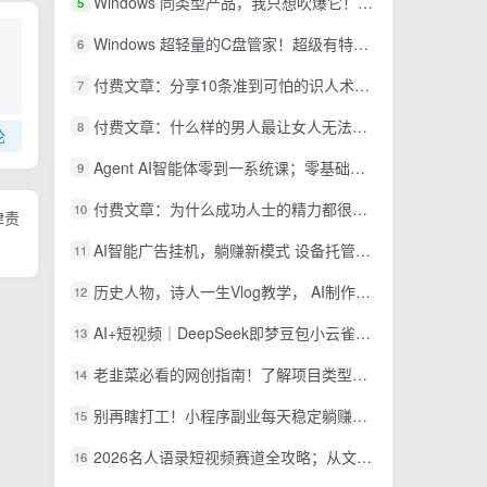
Windows 同类型产品，我只想吹爆它！把听歌变成了一场沉浸式视听现场，支持多平台歌单播放 Mineradio
5
Windows 超轻量的C盘管家！超级有特点，支持磁盘分析及清理提醒，2M大小体积，完全免费 C盘管家
6
付费文章：分享10条准到可怕的识人术术，希望能帮到大家。
7
付费文章：什么样的男人最让女人无法抵抗？
8
论
Agent AI智能体零到一系统课；零基础也能学会自动化实战，从核心概念到Coze工作流搭建完整覆盖
9
付费文章：为什么成功人士的精力都很旺盛？
10
律责
AI智能广告挂机，躺赚新模式 设备托管运行，解放双手持续变现
11
历史人物，诗人一生Vlog教学， AI制作丨伙伴计划丨精选收益丨商单收徒 ，新领域红利期，抓紧做
12
AI+短视频｜DeepSeek即梦豆包小云雀全工具教学，从账号定位到剪映剪辑，零基础也能快速上手做爆款
13
老韭菜必看的网创指南！了解项目类型，才能找到好的项目，才能拿到想要的结果
14
别再瞎打工！小程序副业每天稳定躺赚200+
15
2026名人语录短视频赛道全攻略；从文案撰写到声音克隆部署，系统掌握涨粉变现双赢制作技术
16