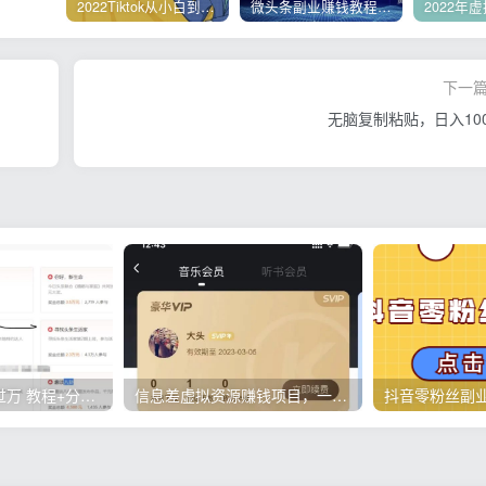
2022Tiktok从小白到精英实操，0-1保姆级实操全程无忧，多种变现赚钱方式
微头条副业赚钱教程，项目单号单天做到50-100+收益
下一
无脑复制粘贴，日入100
微头条项目月入过万 教程+分析详解
信息差虚拟资源赚钱项目，一单赚上百块，简单操作适合所有人