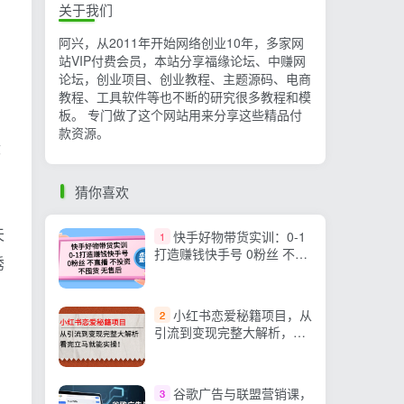
关于我们
阿兴，从2011年开始网络创业10年，多家网
站VIP付费会员，本站分享福缘论坛、中赚网
论坛，创业项目、创业教程、主题源码、电商
教程、工具软件等也不断的研究很多教程和模
板。 专门做了这个网站用来分享这些精品付
款资源。
没
猜你喜欢
天
快手好物带货实训：0-1
1
打造赚钱快手号 0粉丝 不直
诱
播 不投资 不囤货 无售后
小红书恋爱秘籍项目，从
2
引流到变现完整大解析，看
完立马就能实操
谷歌广告与联盟营销课，
3