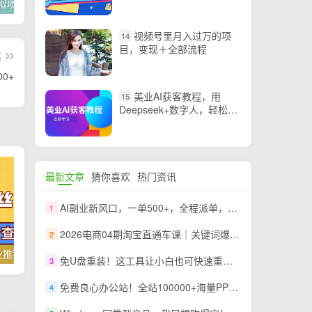
1000起（提供软件+素材制
2022年虚拟项目实战指南，新手从0打造月入上万店铺【视频课程】
掌握100个实用剪辑方法，让你的视频加速上热门
忠余网创《百战奇略》第二法：零基础带你识破赚钱项目共生
作）
视频号里月入过万的项
14
目，变现＋全部流程
篇
0+
美业AI获客教程，用
15
Deepseek+数字人，轻松玩
转抖音直播间
最新文章
猜你喜欢
热门资讯
AI副业新风口，一单500+，全程派单，0门槛直接干
1
2026电商04期淘宝直通车课｜关键词爆打矩阵，多计划低出价，新品爆款差异化投放实操教学
2
抖音零粉丝副业推荐，日入200+，人人可操作！
国外LEAD赚美金项目操作介绍
免U盘重装！这工具让小白也可快速重装 Windows，支持无人值守配置，数据无忧 CmzPrep_Rev2
3
免费良心办公站！全站100000+海量PPT素材免费下载，每日更新，分类清晰，免注册登录下载 爱PPT网
4