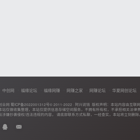
中创网
福缘论坛
福缘网赚
网赚之家
网赚论坛
华夏网创论坛
创业网
蜀ICP备2022001312号
© 2011-2022 ·
阿兴说钱
版权声明：本站内容由互联
本站仅做收集整理，本站仅提供信息存储空间服务，不拥有所有权，不承担相关法律
有涉嫌抄袭侵权/违法违规的内容， 请底部联系方式私聊，一经查实，本站将立刻删除