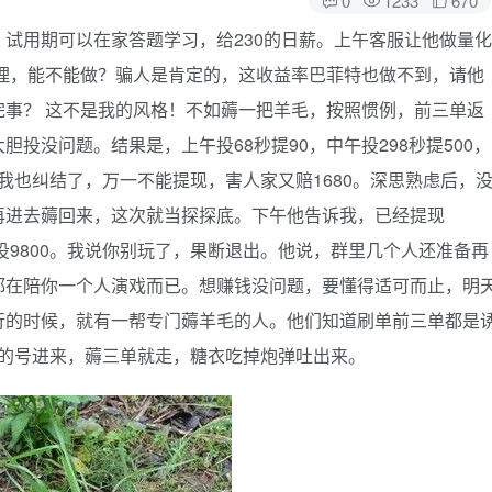
试用期可以在家答题学习，给230的日薪。上午客服让他做量化
原理，能不能做？骗人是肯定的，这收益率巴菲特也做不到，请他
事？ 这不是我的风格！不如薅一把羊毛，按照惯例，前三单返
投没问题。结果是，上午投68秒提90，中午投298秒提500，
实话我也纠结了，万一不能提现，害人家又赔1680。深思熟虑后，
再进去薅回来，这次就当探探底。下午他告诉我，已经提现
投9800。我说你别玩了，果断退出。他说，群里几个人还准备再
都在陪你一个人演戏而已。想赚钱没问题，要懂得适可而止，明
行的时候，就有一帮专门薅羊毛的人。他们知道刷单前三单都是
不同的号进来，薅三单就走，糖衣吃掉炮弹吐出来。