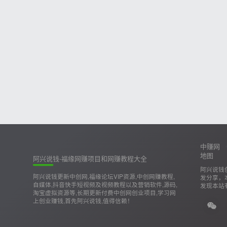
中赚网
地图
阿兴说钱-福缘网赚项目和网赚教程大全
阿兴说钱
阿兴说钱更新中创网,福缘论坛VIP资源,中创网赚教程,
发分享，
自媒体,抖音快手短视频及视频教程以及营销软件,源码,
发现本站
淘宝虚拟资源等,长期更新付费中创网创业项目,学习网
上创业赚钱,首先阿兴说钱,值得信赖！