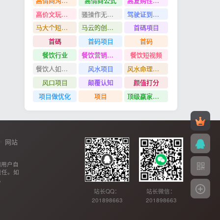
高情商沟通管理课
高情商公式
高复购性行业
高价文玩众筹分红项目
骚操作无脑裂变
驾驶证到期换证
马大个短视频投放课
马云的创业故事
首碼項目
首碼
首码项目
首码
餐饮行业
餐饮营销管理特训班
餐饮短视频
餐饮人如何用团购给门店拓客
风水项目
风水命理项目
风口项目
颠覆认知
颜值打分
项目做优化
项目
顶级赢家思维
网站
网用户自
责任。如
。
站长QQ：
站长微信：
201898663
201898663