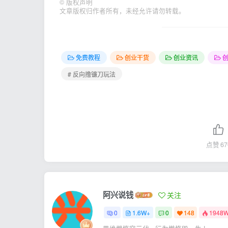
©
版权声明
文章版权归作者所有，未经允许请勿转载。
免费教程
创业干货
创业资讯
# 反向撸镰刀玩法
点赞
67
阿兴说钱
关注
0
1.6W+
0
148
1948