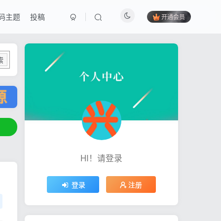
码主题
投稿
开通会员
索
HI！请登录
登录
注册