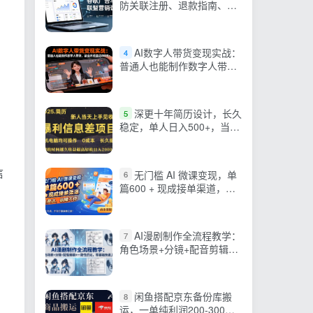
防关联注册、退款指南、流
量追踪，全链路实战，月收
益达5000美元+
AI数字人带货变现实战：
4
普通人也能制作数字人带
货，副业月收益达8000+
深更十年简历设计，长久
5
稳定，单人日入500+，当天
上手
信
无门槛 AI 微课变现，单
6
篇600 + 现成接单渠道，免
。
费送，躺赚不停
AI漫剧制作全流程教学：
7
角色场景+分镜+配音剪辑
，
+一致性优化，零基础快速
上手
闲鱼搭配京东备份库搬
8
运，一单纯利润200-300，