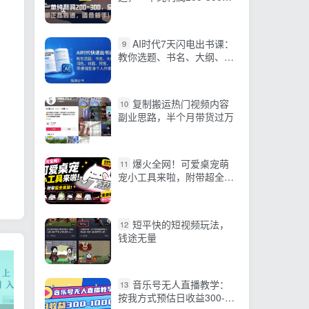
全部正品靠谱，适合新手！
AI时代7天闪电出书课：
9
教你选题、书名、大纲、润
色、封面、预售，零基础变
身个人作家
复制搬运热门视频内容
10
副业思路，半个月带货过万
爆火全网！可爱桌宠萌
11
宠小工具来啦，附带超全皮
肤，开源免费
Windows/Mac系统可用
BongoCat
短平快的短视频玩法，
12
钱途无量
音乐号无人直播教学：
13
按我方式预估日收益300-