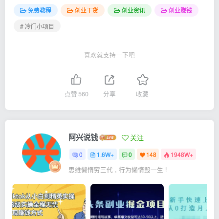
免费教程
创业干货
创业资讯
创业赚钱
# 冷门小项目
喜欢就支持一下吧
点赞
560
分享
收藏
阿兴说钱
关注
0
1.6W+
0
148
1948W+
思维懒惰穷三代 , 行为懒惰毁一生 !