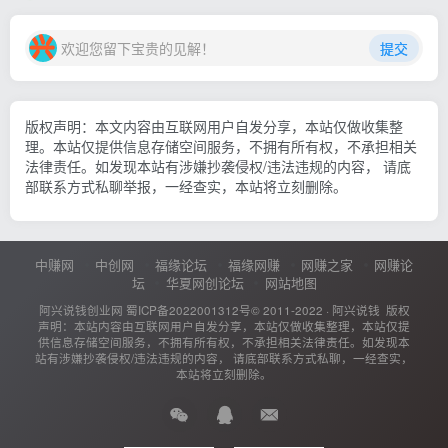
欢迎您留下宝贵的见解！
提交
版权声明：本文内容由互联网用户自发分享，本站仅做收集整
理。本站仅提供信息存储空间服务，不拥有所有权，不承担相关
法律责任。如发现本站有涉嫌抄袭侵权/违法违规的内容， 请底
部联系方式私聊举报，一经查实，本站将立刻删除。
中赚网
中创网
福缘论坛
福缘网赚
网赚之家
网赚论
坛
华夏网创论坛
网站地图
阿兴说钱创业网
蜀ICP备2022001312号
© 2011-2022 ·
阿兴说钱
版权
声明：本站内容由互联网用户自发分享，本站仅做收集整理，本站仅提
供信息存储空间服务，不拥有所有权，不承担相关法律责任。如发现本
站有涉嫌抄袭侵权/违法违规的内容， 请底部联系方式私聊，一经查实，
本站将立刻删除。