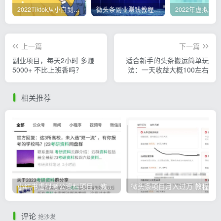
2022Tiktok从小白到精英实操，0-1保姆级实操全程无忧，多种变现赚钱方式
微头条副业赚钱教程，项目单号单天做到50-100+收益
上一篇
下一篇
副业项目，每天2小时 多赚
适合新手的头条搬运简单玩
5000+ 不比上班香吗？
法：一天收益大概100左右
相关推荐
小红书虚拟考公资料项目，教资项目轻松月入过万的核心玩法
微头条
评论
抢沙发