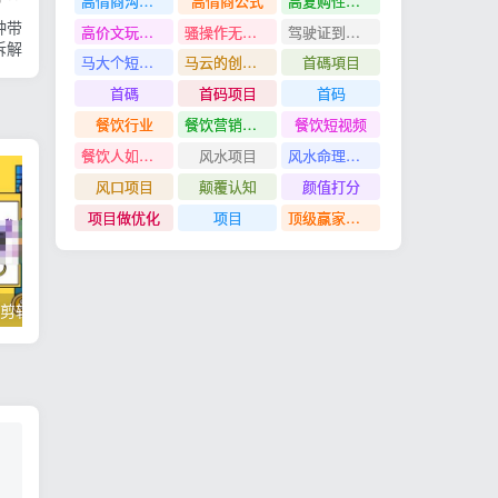
高情商沟通管理课
高情商公式
高复购性行业
种带
高价文玩众筹分红项目
骚操作无脑裂变
驾驶证到期换证
拆解
马大个短视频投放课
马云的创业故事
首碼項目
首碼
首码项目
首码
餐饮行业
餐饮营销管理特训班
餐饮短视频
餐饮人如何用团购给门店拓客
风水项目
风水命理项目
风口项目
颠覆认知
颜值打分
项目做优化
项目
顶级赢家思维
掌握100个实用剪辑方法，让你的视频加速上热门
忠余网创《百战奇略》第二法：零基础带你识破赚钱项目共生