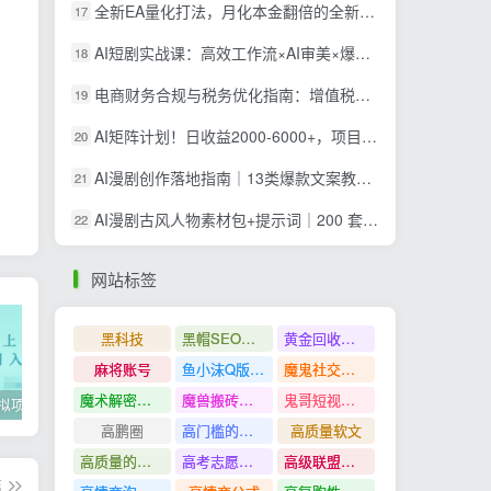
全新EA量化打法，月化本金翻倍的全新策略，安全稳定持续输出
17
AI短剧实战课：高效工作流×AI审美×爆款拆解×文案角色场景分镜×LibTV进阶×站位控制×从脚本到成片交付全流程
18
电商财务合规与税务优化指南：增值税+企税+个税全覆盖，财务制度搭建落地纳税筹划方案
19
AI矩阵计划！日收益2000-6000+，项目绿色长久，安全稳健，合规靠谱，可批量放大。
20
AI漫剧创作落地指南｜13类爆款文案教学，Sora、即梦、GPT-Image全套出片工具实操教学
21
AI漫剧古风人物素材包+提示词｜200 套古代言情三视图，配套专属提示词短剧主角配角直接套用
22
网站标签
黑科技
黑帽SEO案例分析
黄金回收奢侈品
麻将账号
鱼小沫Q版人物团练课
魔鬼社交实战课全套课程
魔术解密教程
魔兽搬砖搞钱
鬼哥短视频底层逻辑
2022年虚拟项目实战指南，新手从0打造月入上万店铺【视频课程】
掌握100个实用剪辑方法，让你的视频加速上热门
忠余网创《百战奇略》第二法：零基础带你识破赚钱项目共生
高鹏圈
高门槛的生意
高质量软文
高质量的问答和知识分享
高考志愿填报
高级联盟营销教程
篇