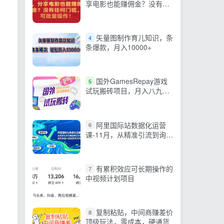
享电影也能赚佣金？没有任
何门槛，可批量操作
矢量图制作育儿知识，条
4
条爆款，月入10000+
国外GamesRepay游戏
5
试玩搬砖项目，月入八九千
【详细玩法教程】
阿里国际站数据化运营
6
课-11月，从精准引流到询盘
转化全流程，月均询盘+订
单提升200%
有累积效应可长期操作的
7
中视频计划项目
复制粘贴，中间商赚差价
8
顶级玩法，零成本，硬通货