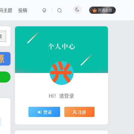
码主题
投稿
开通会员
索
HI！请登录
登录
注册