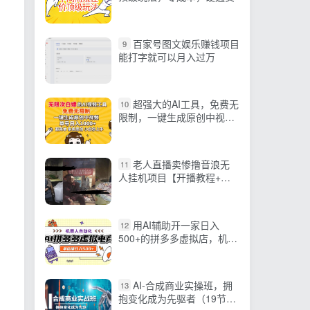
百家号图文娱乐赚钱项目
9
能打字就可以月入过万
超强大的AI工具，免费无
10
限制，一键生成原创中视
频，单号日入1000+，小…
老人直播卖惨撸音浪无
11
人挂机项目【开播教程+老
人素材】仅揭秘
用AI辅助开一家日入
12
500+的拼多多虚拟店，机器
人全自动托管
AI-合成商业实操班，拥
13
抱变化成为先驱者（19节