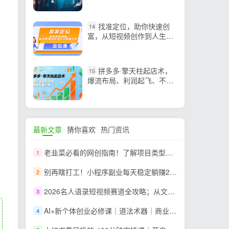
课）
找准定位，助你快速创
14
富，从短视频创作到人生财
富定位
拼多多·擎天柱起店术，
15
爆流布局、利润起飞、不断
流，快速打造盈利店铺，日
销破千单（更新）
最新文章
猜你喜欢
热门资讯
老韭菜必看的网创指南！了解项目类型，才能找到好的项目，才能拿到想要的结果
1
别再瞎打工！小程序副业每天稳定躺赚200+
2
2026名人语录短视频赛道全攻略；从文案撰写到声音克隆部署，系统掌握涨粉变现双赢制作技术
3
AI+新个体创业必修课｜道法术器｜商业逻辑·小红书流量·AI智能体｜低成本打造个人变现小生意全套教学
4