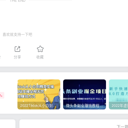
THE END
喜欢就支持一下吧
2
分享
收藏
W+
2022Tiktok从小白到精英实操，0-1保姆级实操全程无忧，多种变现赚钱方式
微头条副业赚钱教程，项目单号单天做到50-100+收益
下一