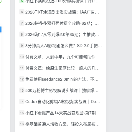
小红书乘风投放-100分钟实操课｜开户返点·标准投搭建·莱卡定向，新店建模撬动笔记自然流量全套教学
5
2026TikTok短剧出海实战课：IAA广告分账×IAP付费变现×账号搭建×平台规则×双轨爆发×回款全流程
6
2026拼多多双打强付费全攻略-62期；成本推广加托管双剑合璧，系统讲解7种付费玩法优劣势与选择策略
7
2026淘宝从零到爆2.0第85期；主推款五项高权重初始设置，改销量评晒秒单快速破零积累基础权重
8
3分钟真人AI影视剧怎么做？SD 2.0手把手完整制作流程｜Higgsfield 14天SD 2.0/2.5无限生成
9
付费文章：人到中年，九个可能帮助你延长寿命的习惯
10
付费文章：给原生家庭比较一般人的几点建议，打破阶层局限，实现个人与家族代际向上跃升
11
免费使用seedance2.0mini的方法，不能真人，可以无限10秒视频，9图+3音频参考
12
500万粉博主影视解说实战课｜独家爆款私藏思路，AI文案剪映PR剪辑发布全流程教学
13
Codex自动化剪辑AI短视频实战课｜DeepSeek V4 Pro多API联动，图文成片封装Skill全流程
14
小红书虚拟产品14天实战变现营-第7期：需求挖掘×AI+Skill原创×产品矩阵×内容笔记×一人公司进阶×全链路
15
零基础普通人增收方案，轻投入布局被动收入，多多虚拟月收益 1-3 万
16