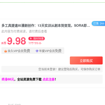
已售 266
多工具提速AI漫剧创作：13天实训从剧本到变现，SORA即梦wan2-2全工具实战
此内容为付费阅读，请付费后查看
9.98
限时特惠
99.8
R币
R币
免费
免费
永久VIP会员
年度VIP会员
立即购买
您当前未登录！建议登陆后购买，可保存购买订单
、终身88元
，全站资源免费下载
点此注册
！