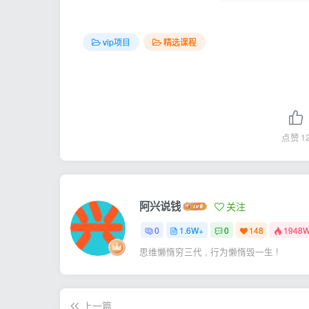
vip项目
精选课程
点赞
1
阿兴说钱
关注
0
1.6W+
0
148
1948
思维懒惰穷三代 , 行为懒惰毁一生 !
上一篇