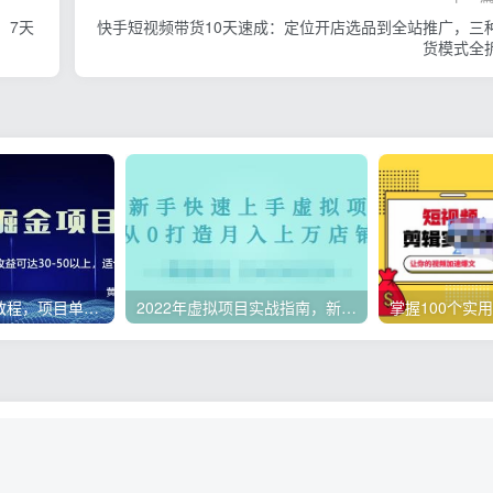
，7天
快手短视频带货10天速成：定位开店选品到全站推广，三
货模式全
微头条副业赚钱教程，项目单号单天做到50-100+收益
2022年虚拟项目实战指南，新手从0打造月入上万店铺【视频课程】