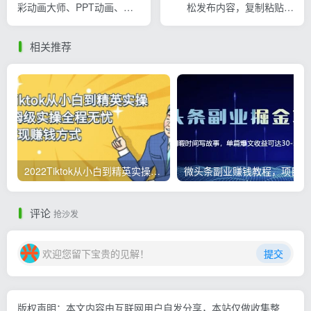
彩动画大师、PPT动画、剪
松发布内容，复制粘贴即
映视频剪辑（44节课）
可， 保守月入3万+
相关推荐
2022Tiktok从小白到精英实操，0-1保姆级实操全程无忧，多种变现赚钱方式
微
评论
抢沙发
欢迎您留下宝贵的见解！
提交
版权声明：本文内容由互联网用户自发分享，本站仅做收集整