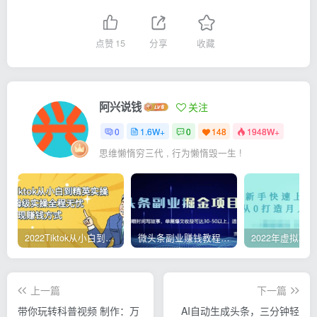
点赞
15
分享
收藏
阿兴说钱
关注
0
1.6W+
0
148
1948W+
思维懒惰穷三代 , 行为懒惰毁一生 !
2022Tiktok从小白到精英实操，0-1保姆级实操全程无忧，多种变现赚钱方式
微头条副业赚钱教程，项目单号单天做到50-100+收益
上一篇
下一篇
带你玩转科普视频 制作：万
AI自动生成头条，三分钟轻