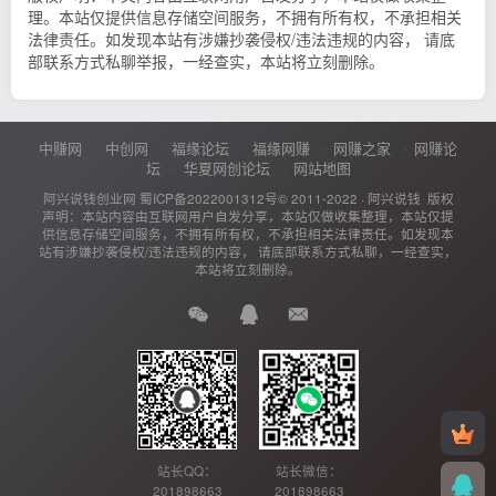
理。本站仅提供信息存储空间服务，不拥有所有权，不承担相关
法律责任。如发现本站有涉嫌抄袭侵权/违法违规的内容， 请底
部联系方式私聊举报，一经查实，本站将立刻删除。
中赚网
中创网
福缘论坛
福缘网赚
网赚之家
网赚论
坛
华夏网创论坛
网站地图
阿兴说钱创业网
蜀ICP备2022001312号
© 2011-2022 ·
阿兴说钱
版权
声明：本站内容由互联网用户自发分享，本站仅做收集整理，本站仅提
供信息存储空间服务，不拥有所有权，不承担相关法律责任。如发现本
站有涉嫌抄袭侵权/违法违规的内容， 请底部联系方式私聊，一经查实，
本站将立刻删除。
站长QQ：
站长微信：
201898663
201898663