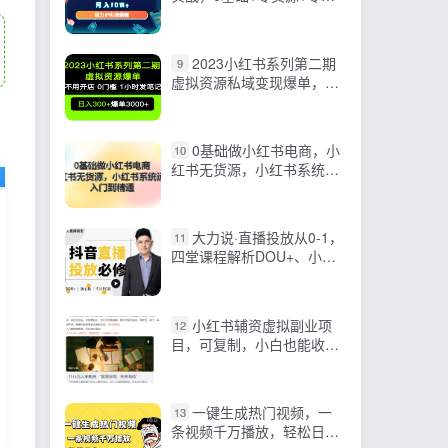
验 月入10W+借力IP实现躺
赚
2023小红书系列第二期
9
虚拟资源私域变现爆单，不
用开店简单暴利0门槛发笔
记
0基础做小红书电商，小
10
红书无货源，小红书系统运
营，入门到精通 (70节)
大力说·直播投放从0-1，
11
四堂课程解析DOU+、小店
随心推、千川PC版的投放底
层逻辑
小红书辅资虚拟副业项
12
目，可复制，小白也能收入
300+
一键生成热门视频，一
13
条视频千万播放，轻松日入