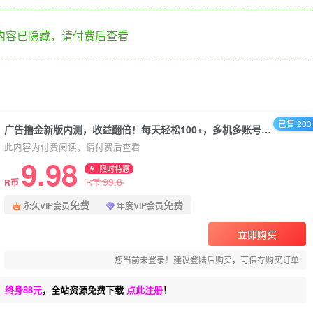
内容已隐藏，请付费后查看
已售 203
广告撸金新版内测，收益翻倍！每天轻松100+，多机多账号收益无上限，抢…
此内容为付费阅读，请付费后查看
9.98
限时特惠
99.8
R币
R币
免费
免费
永久VIP会员
年度VIP会员
立即购买
您当前未登录！建议登陆后购买，可保存购买订单
、终身88元
，全站资源免费下载
点此注册
！