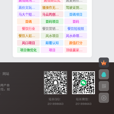
高情商沟通管理课
高情商公式
高复购性行业
高价文玩众筹分红项目
骚操作无脑裂变
驾驶证到期换证
马大个短视频投放课
马云的创业故事
首碼項目
首碼
首码项目
首码
餐饮行业
餐饮营销管理特训班
餐饮短视频
餐饮人如何用团购给门店拓客
风水项目
风水命理项目
风口项目
颠覆认知
颜值打分
项目做优化
项目
顶级赢家思维
网站
网用户自
责任。如
。
站长QQ：
站长微信：
201898663
201898663