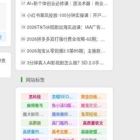
AI+新个体创业必修课｜道法术器｜商业逻辑·小红书流量·AI智能体｜低成本打造个人变现小生意全套教学
17
小红书乘风投放-100分钟实操课｜开户返点·标准投搭建·莱卡定向，新店建模撬动笔记自然流量全套教学
18
2026TikTok短剧出海实战课：IAA广告分账×IAP付费变现×账号搭建×平台规则×双轨爆发×回款全流程
19
论
2026拼多多双打强付费全攻略-62期；成本推广加托管双剑合璧，系统讲解7种付费玩法优劣势与选择策略
20
2026淘宝从零到爆2.0第85期；主推款五项高权重初始设置，改销量评晒秒单快速破零积累基础权重
21
律责
3分钟真人AI影视剧怎么做？SD 2.0手把手完整制作流程｜Higgsfield 14天SD 2.0/2.5无限生成
22
网站标签
黑科技
黑帽SEO案例分析
黄金回收奢侈品
麻将账号
鱼小沫Q版人物团练课
魔鬼社交实战课全套课程
魔术解密教程
魔兽搬砖搞钱
鬼哥短视频底层逻辑
高鹏圈
高门槛的生意
高质量软文
高质量的问答和知识分享
高考志愿填报
高级联盟营销教程