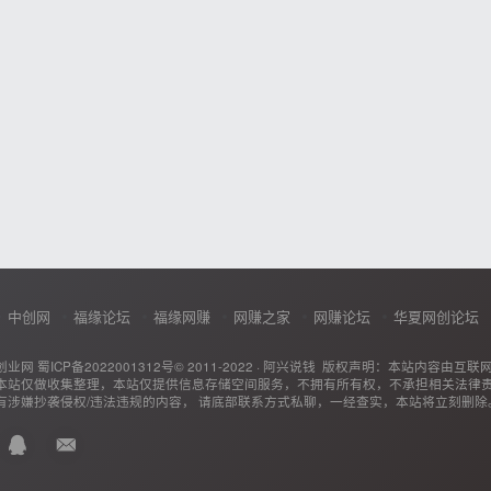
中创网
福缘论坛
福缘网赚
网赚之家
网赚论坛
华夏网创论坛
创业网
蜀ICP备2022001312号
© 2011-2022 ·
阿兴说钱
版权声明：本站内容由互联
本站仅做收集整理，本站仅提供信息存储空间服务，不拥有所有权，不承担相关法律
有涉嫌抄袭侵权/违法违规的内容， 请底部联系方式私聊，一经查实，本站将立刻删除