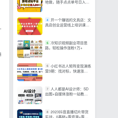
地做，随手点点单号日入
50+，可多号操作
开一个赚钱的文具店：文
4
具店创业运营线上培训课，
一
0基础到运营高手
冷知识视频副业项目思
5
路，轻松操作涨粉1万+
随
小红书达人矩阵变现演练
6
营3期：找对标，快速涨
粉，开蒲公英，接广告-11节
课
人人都是AI设计师：SD
7
出图+自媒体涨粉一站教
学，告别图文素材焦虑，AI
设计让你轻松避开内卷
2023抖音直播切片带货
8
实战，0基础+零资源+零经