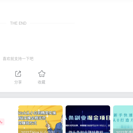
THE END
喜欢就支持一下吧
分享
收藏
W+
2022Tiktok从小白到精英实操，0-1保姆级实操全程无忧，多种变现赚钱方式
微头条副业赚钱教程，项目单号单天做到50-100+收益