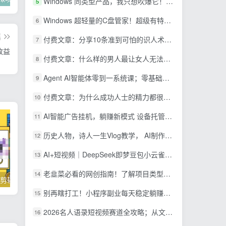
Windows 同类型产品，我只想吹爆它！把听歌变成了一场沉浸式视听现场，支持多平台歌单播放 Mineradio
5
Windows 超轻量的C盘管家！超级有特点，支持磁盘分析及清理提醒，2M大小体积，完全免费 C盘管家
6
篇
付费文章：分享10条准到可怕的识人术术，希望能帮到大家。
7
收益
付费文章：什么样的男人最让女人无法抵抗？
8
Agent AI智能体零到一系统课；零基础也能学会自动化实战，从核心概念到Coze工作流搭建完整覆盖
9
付费文章：为什么成功人士的精力都很旺盛？
10
AI智能广告挂机，躺赚新模式 设备托管运行，解放双手持续变现
11
历史人物，诗人一生Vlog教学， AI制作丨伙伴计划丨精选收益丨商单收徒 ，新领域红利期，抓紧做
12
AI+短视频｜DeepSeek即梦豆包小云雀全工具教学，从账号定位到剪映剪辑，零基础也能快速上手做爆款
13
老韭菜必看的网创指南！了解项目类型，才能找到好的项目，才能拿到想要的结果
14
掌握100个实用剪辑方法，让你的视频加速上热门
忠余网创《百战奇略》第二法：零基础带你识破赚钱项目共生
别再瞎打工！小程序副业每天稳定躺赚200+
15
2026名人语录短视频赛道全攻略；从文案撰写到声音克隆部署，系统掌握涨粉变现双赢制作技术
16