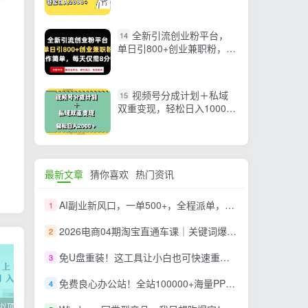
2000+
全新引流创业粉平台，
14
单日引800+创业兼职粉，抓
住风口先到吃肉，每天仅…
视频号分成计划＋私域
15
双重变现，轻松日入1000
＋，无任何门槛，小白轻松
上手
最新文章
猜你喜欢
热门资讯
AI副业新风口，一单500+，全程派单，0门槛直接干
1
2026电商04期淘宝直通车课｜关键词爆打矩阵，多计划低出价，新品爆款差异化投放实操教学
2
免U盘重装！这工具让小白也可快速重装 Windows，支持无人值守配置，数据无忧 CmzPrep_Rev2
3
免费良心办公站！全站100000+海量PPT素材免费下载，每日更新，分类清晰，免注册登录下载 爱PPT网
4
2022年虚拟项目实战指南，新手从0打造月入上万店铺【视频课程】
掌握100个实用剪辑方法，让你的视频加速上热门
忠余网创《百战奇略》第二法：零基础带你识破赚钱项目共生