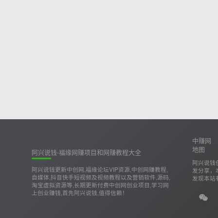
中赚网
地图
阿兴说钱-福缘网赚项目和网赚教程大全
阿兴说钱
阿兴说钱更新中创网,福缘论坛VIP资源,中创网赚教程,
发分享，
自媒体,抖音快手短视频及视频教程以及营销软件,源码,
发现本站
淘宝虚拟资源等,长期更新付费中创网创业项目,学习网
上创业赚钱,首先阿兴说钱,值得信赖！