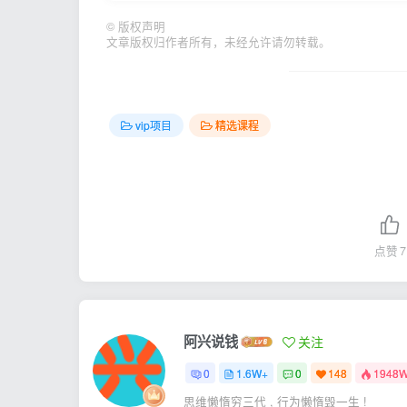
©
版权声明
文章版权归作者所有，未经允许请勿转载。
vip项目
精选课程
点赞
7
阿兴说钱
关注
0
1.6W+
0
148
1948
思维懒惰穷三代 , 行为懒惰毁一生 !