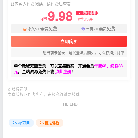
此内容为付费阅读，请付费后查看
9.98
限时特惠
99.8
R币
R币
免费
免费
永久VIP会员
年度VIP会员
立即购买
您当前未登录！建议登陆后购买，可保存购买订单
单个教程无需登录，可以直接购买；开通会员
年费68、终身88
元
，全站资源免费下载
点此注册
！
©
版权声明
文章版权归作者所有，未经允许请勿转载。
THE END
vip项目
精选课程