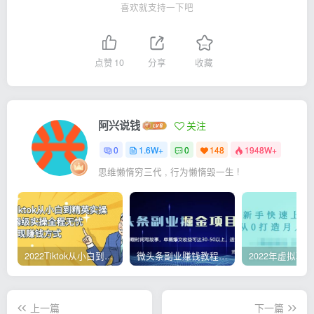
喜欢就支持一下吧
点赞
10
分享
收藏
阿兴说钱
关注
0
1.6W+
0
148
1948W+
思维懒惰穷三代 , 行为懒惰毁一生 !
2022Tiktok从小白到精英实操，0-1保姆级实操全程无忧，多种变现赚钱方式
微头条副业赚钱教程，项目单号单天做到50-100+收益
上一篇
下一篇