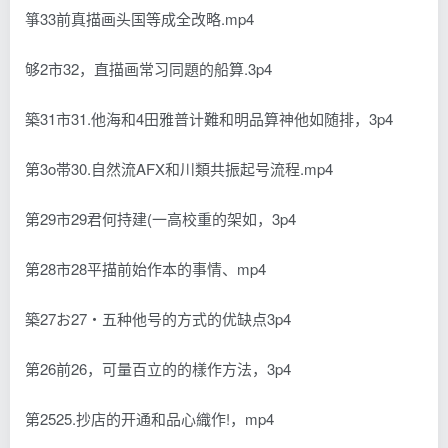
箏33前真描画头国等成全改略.mp4
够2市32，直描画常习同題的船算.3p4
築31市31.他海和4田雅普计難和明品算神他如随排，3p4
第3o帯30.自然流AFX和川類共振起号流程.mp4
第29市29君何持建(一高校重的架如，3p4
第28市28平描前始作本的事情、mp4
築27お27・五种他号的方式的优缺点3p4
第26前26，可量百立的的樣作方法，3p4
第2525.抄店的开通和品心織作!，mp4