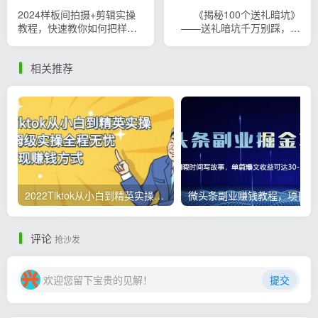
2024样板间拍摄+剪辑实操
《揭秘100个送礼暗坑》
教程，快速教你如何把样板
——送礼暗坑千万别踩，不
间拍出高级感（51节课）
然你就白送礼了
相关推荐
2022Tiktok从小白到精英实操，0-1保姆级实操全程无忧，多种变现赚钱方式
微
评论
抢沙发
欢迎您留下宝贵的见解！
提交