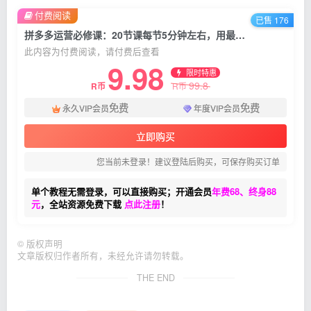
付费阅读
已售 176
拼多多运营必修课：20节课每节5分钟左右，用最短的时间学习最有用的知识
此内容为付费阅读，请付费后查看
9.98
限时特惠
99.8
R币
R币
免费
免费
永久VIP会员
年度VIP会员
立即购买
您当前未登录！建议登陆后购买，可保存购买订单
单个教程无需登录，可以直接购买；开通会员
年费68、终身88
元
，全站资源免费下载
点此注册
！
©
版权声明
文章版权归作者所有，未经允许请勿转载。
THE END