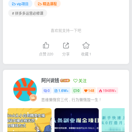
vip项目
精选课程
# 拼多多运营必修课
喜欢就支持一下吧
点赞
220
分享
收藏
1
阿兴说钱
关注
0
1.6W+
0
148
1948W+
思维懒惰穷三代 , 行为懒惰毁一生 !