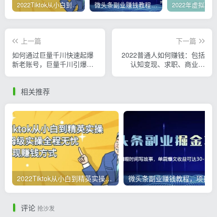
2022Tiktok从小白到精英实操，0-1保姆级实操全程无忧，多种变现赚钱方式
微头条副业赚钱教程，项目单号单天做到50-100+收益
上一篇
下一篇
如何通过巨量千川快速起爆
2022普通人如何赚钱：包括
新老账号，巨量千川引爆直
认知变现、求职、商业变
播间线上速成班
现、投资、人脉等等
相关推荐
2022Tiktok从小白到精英实操，0-1保姆级实操全程无忧，多种变现赚钱方式
微
评论
抢沙发