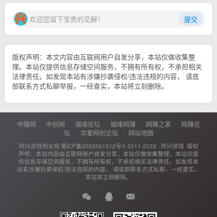
欢迎您留下宝贵的见解！
提交
版权声明：本文内容由互联网用户自发分享，本站仅做收集整
理。本站仅提供信息存储空间服务，不拥有所有权，不承担相关
法律责任。如发现本站有涉嫌抄袭侵权/违法违规的内容， 请底
部联系方式私聊举报，一经查实，本站将立刻删除。
中赚网
中创网
福缘论坛
福缘网赚
网赚之家
网赚论
坛
华夏网创论坛
网站地图
阿兴说钱创业网
蜀ICP备2022001312号
© 2011-2022 ·
阿兴说钱
版权
声明：本站内容由互联网用户自发分享，本站仅做收集整理，本站仅提
供信息存储空间服务，不拥有所有权，不承担相关法律责任。如发现本
站有涉嫌抄袭侵权/违法违规的内容， 请底部联系方式私聊，一经查实，
本站将立刻删除。