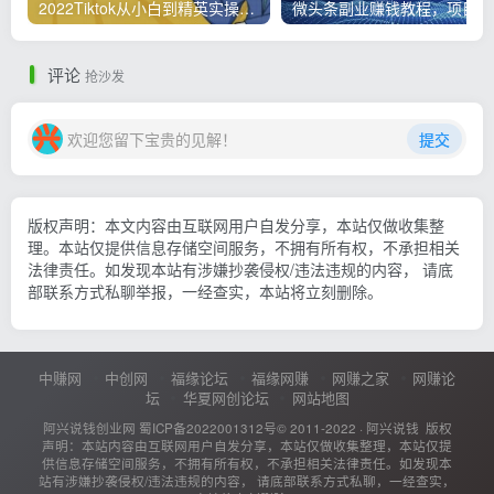
2022Tiktok从小白到精英实操，0-1保姆级实操全程无忧，多种变现赚钱方式
微
评论
抢沙发
欢迎您留下宝贵的见解！
提交
版权声明：本文内容由互联网用户自发分享，本站仅做收集整
理。本站仅提供信息存储空间服务，不拥有所有权，不承担相关
法律责任。如发现本站有涉嫌抄袭侵权/违法违规的内容， 请底
部联系方式私聊举报，一经查实，本站将立刻删除。
中赚网
中创网
福缘论坛
福缘网赚
网赚之家
网赚论
坛
华夏网创论坛
网站地图
阿兴说钱创业网
蜀ICP备2022001312号
© 2011-2022 ·
阿兴说钱
版权
声明：本站内容由互联网用户自发分享，本站仅做收集整理，本站仅提
供信息存储空间服务，不拥有所有权，不承担相关法律责任。如发现本
站有涉嫌抄袭侵权/违法违规的内容， 请底部联系方式私聊，一经查实，