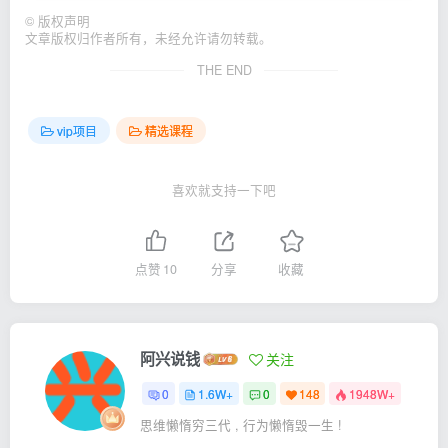
©
版权声明
文章版权归作者所有，未经允许请勿转载。
THE END
vip项目
精选课程
喜欢就支持一下吧
点赞
10
分享
收藏
阿兴说钱
关注
0
1.6W+
0
148
1948W+
思维懒惰穷三代 , 行为懒惰毁一生 !