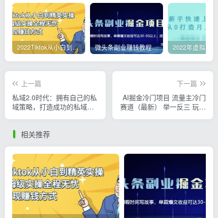
2022Tiktok从小白到精英实操，0-1保姆级实操全程无忧，多种变现赚钱方式
微头条副业赚钱教程，项目单号单天做到50-100+收益
上一篇
下一篇
私域2.0时代：拥有自己的私
AI掘金冷门项目 流量主冷门
域策略，打造成功的私域操
赛道（最新） 举一反三 玩法
盘手！
单日收益上 月入万元
相关推荐