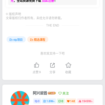
元
，全站资源免费下载
点此注册
！
©
版权声明
文章版权归作者所有，未经允许请勿转载。
THE END
vip项目
精选课程
喜欢就支持一下吧
点赞
9
分享
收藏
阿兴说钱
关注
0
1.6W+
0
148
1949W+