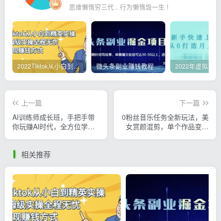
思维懒惰穷三代 , 行为懒惰毁一生 !
2022Tiktok从小白到精英实操，0-1保姆级实操全程无忧，多种变现赚钱方式
微头条副业赚钱教程，项目单号单天做到50-100+收益
上一篇
下一篇
AI训练师成长班，手把手带
0粉丝音乐任务全新玩法，美
你玩赚AI时代，全方位学会
女赏颜混剪，单个作品变现
chatGPT
500+，3分钟，1条原创视
频，流量好到爆炸
相关推荐