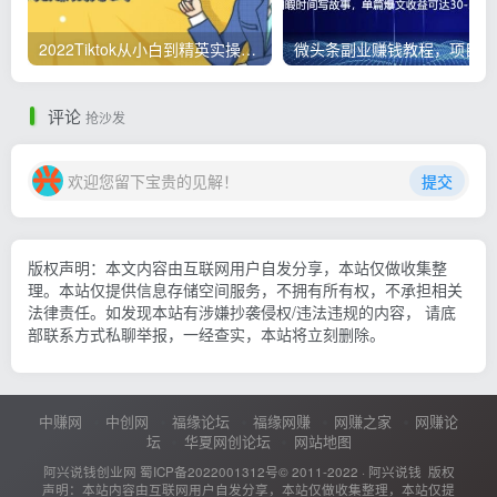
2022Tiktok从小白到精英实操，0-1保姆级实操全程无忧，多种变现赚钱方式
微
评论
抢沙发
欢迎您留下宝贵的见解！
提交
版权声明：本文内容由互联网用户自发分享，本站仅做收集整
理。本站仅提供信息存储空间服务，不拥有所有权，不承担相关
法律责任。如发现本站有涉嫌抄袭侵权/违法违规的内容， 请底
部联系方式私聊举报，一经查实，本站将立刻删除。
中赚网
中创网
福缘论坛
福缘网赚
网赚之家
网赚论
坛
华夏网创论坛
网站地图
阿兴说钱创业网
蜀ICP备2022001312号
© 2011-2022 ·
阿兴说钱
版权
声明：本站内容由互联网用户自发分享，本站仅做收集整理，本站仅提