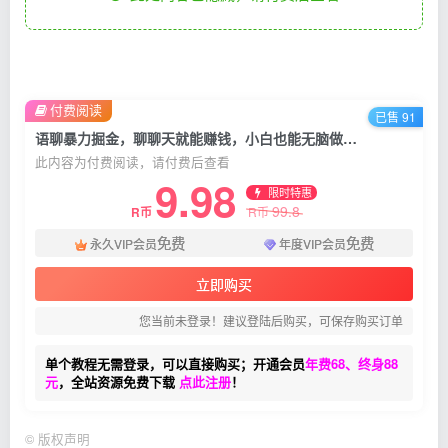
付费阅读
已售 91
语聊暴力掘金，聊聊天就能赚钱，小白也能无脑做，单人单日单产500+
此内容为付费阅读，请付费后查看
9.98
限时特惠
99.8
R币
R币
免费
免费
永久VIP会员
年度VIP会员
立即购买
您当前未登录！建议登陆后购买，可保存购买订单
单个教程无需登录，可以直接购买；开通会员
年费68、终身88
元
，全站资源免费下载
点此注册
！
©
版权声明