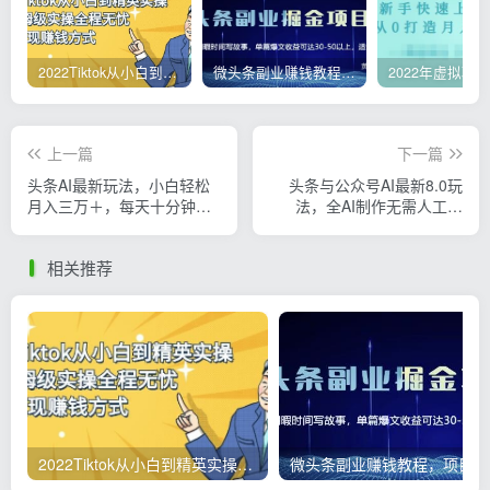
2022Tiktok从小白到精英实操，0-1保姆级实操全程无忧，多种变现赚钱方式
微头条副业赚钱教程，项目单号单天做到50-100+收益
上一篇
下一篇
头条AI最新玩法，小白轻松
头条与公众号AI最新8.0玩
月入三万＋，每天十分钟，
法，全AI制作无需人工修
做就有收益
稿，一个标题生成文章...
相关推荐
2022Tiktok从小白到精英实操，0-1保姆级实操全程无忧，多种变现赚钱方式
微