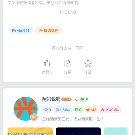
文章版权归作者所有，未经允许请勿转载。
THE END
vip项目
精选课程
喜欢就支持一下吧
点赞
8
分享
收藏
阿兴说钱
关注
0
1.6W+
0
148
1949W+
思维懒惰穷三代 , 行为懒惰毁一生 !