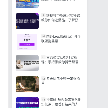
模+胜率选款，从选品到放
大全自动化，月入1W+玩法
短视频带货底层实操课，
9
教你如何选爆品、了解获短
视频流量密码，正确起号
国外Lead新骗局：开个
10
联盟割韭菜
首饰带货从0到1实战
11
课：手把手教你抖音起号、
AI做内容、爆款选品，新人
也能快速出单
卖表情包小赚一笔很简
12
单
排雷班-短视频带货落地
13
实操课，跟着有结果的人做