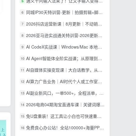
通义千问输入法来了！让文字输入变得如此简单，最快 300 字/分，AI 自动润色，说话秒变工整文字
5
同城IP30天特训营-更新｜拍摄剪辑+脚本文案+引流成交，打爆本地流量提升门店业绩实操教学
6
2026抖店运营新课｜8月更新｜不动销起店+商品卡爆发｜达人玩法+店群批量复制｜轻松玩转抖音小店全域流量
7
2026亚马逊实战通关特训营-2026更新，多维选品+渐进式打法+AI应用，从0到1打造盈利店铺
8
AI CodeX实战课｜Windows/Mac 本地部署｜API 对接调通｜Skill 自制｜漫剧剪辑｜网站 VR 项目｜AI项目落地全教程
9
AI Agent智能体全阶实战课；从原理到实操全程手把手，无需编程基础也能搭建自动运行的智能体
10
AI自媒体实操变现课｜大白话教学，从短剧漫剧到动画制作，零基础也能掌握爆款内容创作与变现全流程
11
AI算力广告业务｜AI时代个人或工作室新赛道
12
AI副业新风口，一单500+，全程派单，0门槛直接干
13
2026电商04期淘宝直通车课｜关键词爆打矩阵，多计划低出价，新品爆款差异化投放实操教学
14
免U盘重装！这工具让小白也可快速重装 Windows，支持无人值守配置，数据无忧 CmzPrep_Rev2
15
免费良心办公站！全站100000+海量PPT素材免费下载，每日更新，分类清晰，免注册登录下载 爱PPT网
16