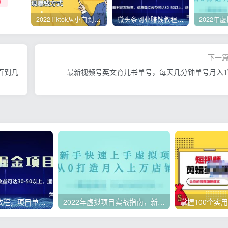
W+
2022Tiktok从小白到精英实操，0-1保姆级实操全程无忧，多种变现赚钱方式
微头条副业赚钱教程，项目单号单天做到50-100+收益
下一
百到几
最新视频号英文育儿书单号，每天几分钟单号月入1
微头条副业赚钱教程，项目单号单天做到50-100+收益
2022年虚拟项目实战指南，新手从0打造月入上万店铺【视频课程】