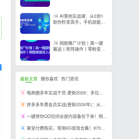
出有结果的事
AI落地实战课：从0到1
14
助你秒变高手，手机就能
用，涵盖多行业应用
网剧推广计划丨真一键
15
搬运丨矩阵操作丨零粉变现
月入过W
最新文章
猜你喜欢
热门资讯
电商圈多年实战干货-更新2026：多位资深师兄实战干货/覆盖全域平台，中小卖家可复制的盈利指南
1
拼多多年费会员实战(更新2026年)：从基础到高阶盈利，干货拉满，帮你建立稳定盈利运营知识体系
2
一键将你QQ空间全部内容备份下来！照片 / 视频 /动态信息全存本地，Github最新开源项目 QzoneArchive
3
某宝付费购买，常用6G音效合集！970+首宣传片背景音乐，无版权可商用大气素材，分类清晰，高质量内容
4