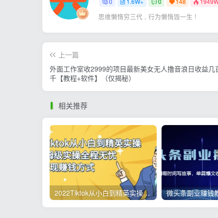
0
1.6W+
0
148
1949
思维懒惰穷三代 , 行为懒惰毁一生 !
上一篇
外面工作室收2999的项目最新美女无人撸音浪日收益几
千【教程+软件】（仅揭秘）
相关推荐
2022Tiktok从小白到精英实操，0-1保姆级实操全程无忧，多种变现赚钱方式