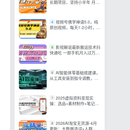
长期项目，坚持小半年 月入
6000+（附实战视频教程）
视频号佛学禅语5.0，纯
4
原创视频，每天1-2小时，保
底月入过W，适合宝妈、上
班族、大学生【揭秘】
影视解说最新搬运技术抖
5
快通吃 一部手机月入过万
【视频教程+搬运细节】
AI智能体零基础搭建课，
6
从工具安装到指令调教，掌
握行业专属智能体开发…
2025虚拟资料变现实
7
操：选品+素材制作+笔记发
布+自动发货，一个月变现
10w+
2026AI淘宝无货源-4月
8
更新：大数据选词+人群建