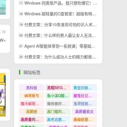
Windows 同类型产品，我只想吹爆它！把听歌变成了一场沉浸式视听现场，支持多平台歌单播放 Mineradio
17
2022年虚拟项目实战指南，新手从0打造月入上万店铺【视频课程】
掌握100个实用剪辑方法，让你的视频加速上热门
忠余网创《百战奇略》第二法：零基础带你识破赚钱项目共生
Windows 超轻量的C盘管家！超级有特点，支持磁盘分析及清理提醒，2M大小体积，完全免费 C盘管家
18
付费文章：分享10条准到可怕的识人术术，希望能帮到大家。
19
篇
付费文章：什么样的男人最让女人无法抵抗？
20
W+
Agent AI智能体零到一系统课；零基础也能学会自动化实战，从核心概念到Coze工作流搭建完整覆盖
21
付费文章：为什么成功人士的精力都很旺盛？
22
网站标签
黑科技
黑帽SEO案例分析
黄金回收奢侈品
麻将账号
鱼小沫Q版人物团练课
魔鬼社交实战课全套课程
魔术解密教程
魔兽搬砖搞钱
鬼哥短视频底层逻辑
高鹏圈
高门槛的生意
高质量软文
掌握100个实用剪辑方法，让你的视频加速上热门
忠余网创《百战奇略》第二法：零基础带你识破赚钱项目共生
高质量的问答和知识分享
高考志愿填报
高级联盟营销教程