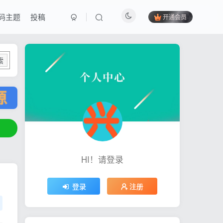
码主题
投稿
开通会员
索
HI！请登录
登录
注册