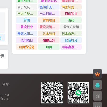
高情商沟通管理课
高情商公式
高复购性行业
高价文玩众筹分红项目
骚操作无脑裂变
驾驶证到期换证
马大个短视频投放课
马云的创业故事
首碼項目
首碼
首码项目
首码
餐饮行业
餐饮营销管理特训班
餐饮短视频
餐饮人如何用团购给门店拓客
风水项目
风水命理项目
论
风口项目
颠覆认知
颜值打分
项目做优化
项目
顶级赢家思维
律责
网站
网用户自
责任。如
。