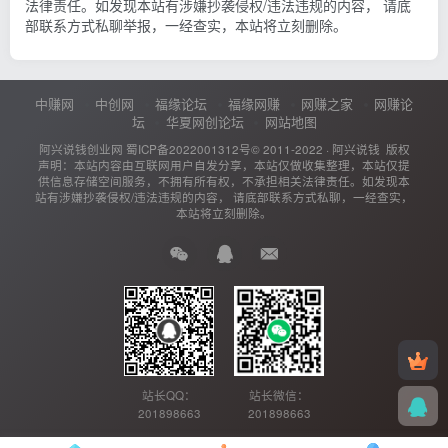
法律责任。如发现本站有涉嫌抄袭侵权/违法违规的内容， 请底
部联系方式私聊举报，一经查实，本站将立刻删除。
中赚网
中创网
福缘论坛
福缘网赚
网赚之家
网赚论
坛
华夏网创论坛
网站地图
阿兴说钱创业网
蜀ICP备2022001312号
© 2011-2022 ·
阿兴说钱
版权
声明：本站内容由互联网用户自发分享，本站仅做收集整理，本站仅提
供信息存储空间服务，不拥有所有权，不承担相关法律责任。如发现本
站有涉嫌抄袭侵权/违法违规的内容， 请底部联系方式私聊，一经查实，
本站将立刻删除。
站长QQ：
站长微信：
201898663
201898663