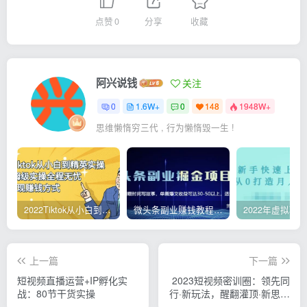
点赞
0
分享
收藏
阿兴说钱
关注
0
1.6W+
0
148
1948W+
思维懒惰穷三代 , 行为懒惰毁一生 !
2022Tiktok从小白到精英实操，0-1保姆级实操全程无忧，多种变现赚钱方式
微头条副业赚钱教程，项目单号单天做到50-100+收益
上一篇
下一篇
短视频直播运营+IP孵化实
2023短视频密训圈：领先同
战：80节干货实操
行·新玩法，醒翻灌顶·新思路
（28节课时）