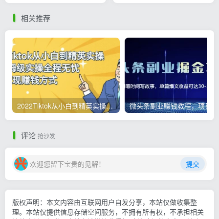
相关推荐
2022Tiktok从小白到精英实操，0-1保姆级实操全程无忧，多种变现赚钱方式
微
评论
抢沙发
欢迎您留下宝贵的见解！
提交
版权声明：本文内容由互联网用户自发分享，本站仅做收集整
理。本站仅提供信息存储空间服务，不拥有所有权，不承担相关