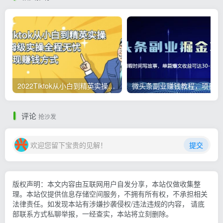
2022Tiktok从小白到精英实操，0-1保姆级实操全程无忧，多种变现赚钱方式
微
评论
抢沙发
欢迎您留下宝贵的见解！
提交
版权声明：本文内容由互联网用户自发分享，本站仅做收集整
理。本站仅提供信息存储空间服务，不拥有所有权，不承担相关
法律责任。如发现本站有涉嫌抄袭侵权/违法违规的内容， 请底
部联系方式私聊举报，一经查实，本站将立刻删除。