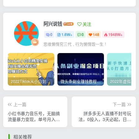
阿兴说钱
关注
0
1.6W+
0
148
1948W+
思维懒惰穷三代 , 行为懒惰毁一生 !
2022Tiktok从小白到精英实操，0-1保姆级实操全程无忧，多种变现赚钱方式
微头条副业赚钱教程，项目单号单天做到50-100+收益
上一篇
下一篇
小红书暴力音乐号，无脑搞
拼多多无人直播不封号玩
流量暴力变现，单号月入
法，0投入，3天必起，日入
5000+
1000+
相关推荐