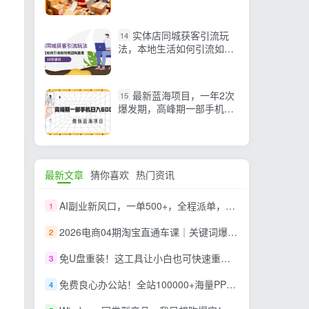
旺季，看完就可以日销千单
实体店同城获客引流玩
14
法，本地生活如何引流如何
做团购直播
最新蓝海项目，一年2次
15
爆发期，高峰期一部手机日
入6000+（素材+课程）
最新文章
猜你喜欢
热门资讯
AI副业新风口，一单500+，全程派单，0门槛直接干
1
2026电商04期淘宝直通车课｜关键词爆打矩阵，多计划低出价，新品爆款差异化投放实操教学
2
免U盘重装！这工具让小白也可快速重装 Windows，支持无人值守配置，数据无忧 CmzPrep_Rev2
3
免费良心办公站！全站100000+海量PPT素材免费下载，每日更新，分类清晰，免注册登录下载 爱PPT网
4