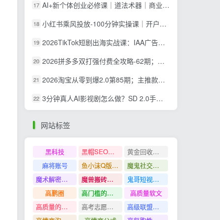
AI+新个体创业必修课｜道法术器｜商业逻辑·小红书流量·AI智能体｜低成本打造个人变现小生意全套教学
17
小红书乘风投放-100分钟实操课｜开户返点·标准投搭建·莱卡定向，新店建模撬动笔记自然流量全套教学
18
2026TikTok短剧出海实战课：IAA广告分账×IAP付费变现×账号搭建×平台规则×双轨爆发×回款全流程
19
2026拼多多双打强付费全攻略-62期；成本推广加托管双剑合璧，系统讲解7种付费玩法优劣势与选择策略
20
2026淘宝从零到爆2.0第85期；主推款五项高权重初始设置，改销量评晒秒单快速破零积累基础权重
21
3分钟真人AI影视剧怎么做？SD 2.0手把手完整制作流程｜Higgsfield 14天SD 2.0/2.5无限生成
22
网站标签
黑科技
黑帽SEO案例分析
黄金回收奢侈品
麻将账号
鱼小沫Q版人物团练课
魔鬼社交实战课全套课程
魔术解密教程
魔兽搬砖搞钱
鬼哥短视频底层逻辑
高鹏圈
高门槛的生意
高质量软文
高质量的问答和知识分享
高考志愿填报
高级联盟营销教程