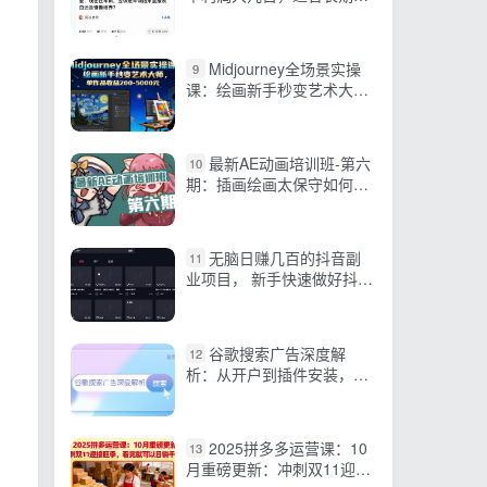
耕的项目
Midjourney全场景实操
9
课：绘画新手秒变艺术大
师，单作品收益200-5000元
最新AE动画培训班-第六
10
期：插画绘画太保守如何突
破（教程+素材）
无脑日赚几百的抖音副
11
业项目， 新手快速做好抖音
方法，无偿分享给你
谷歌搜索广告深度解
12
析：从开户到插件安装，再
到询盘转化与广告架构解析
2025拼多多运营课：10
13
月重磅更新：冲刺双11迎接