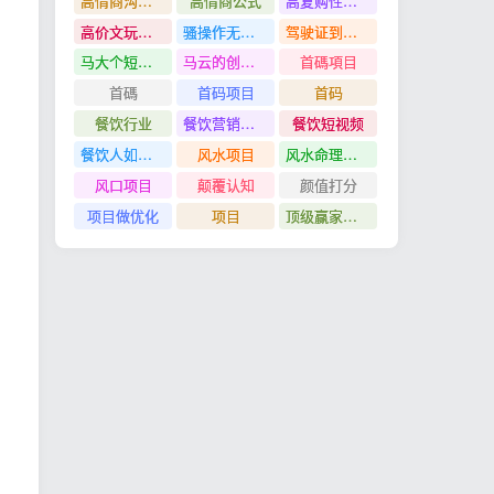
高情商沟通管理课
高情商公式
高复购性行业
高价文玩众筹分红项目
骚操作无脑裂变
驾驶证到期换证
马大个短视频投放课
马云的创业故事
首碼項目
首碼
首码项目
首码
餐饮行业
餐饮营销管理特训班
餐饮短视频
餐饮人如何用团购给门店拓客
风水项目
风水命理项目
风口项目
颠覆认知
颜值打分
项目做优化
项目
顶级赢家思维