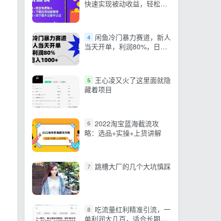
快速实现被动收益，轻松日
入几百
闲鱼冷门暴力赛道，新人
4
当天开单，利润80%，日入
1000+
王心凌又火了这里面就隐
5
藏着项目
2022淘宝蓝海截流攻
6
略：选品+实操+上货讲解
跳槽大厂的几个大坑慎踩
7
吃流量红利精准引流，一
8
单利润大几百，适合长期深