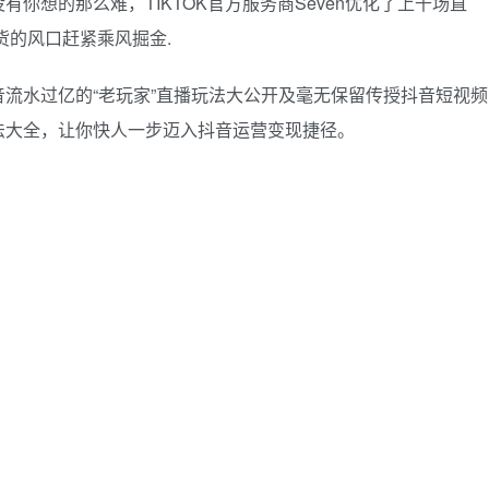
没有你想的那么难，TIKTOK官方服务商Seven优化了上千场直
货的风口赶紧乘风掘金.
流水过亿的“老玩家”直播玩法大公开及毫无保留传授抖音短视频
法大全，让你快人一步迈入抖音运营变现捷径。