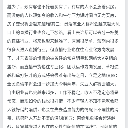
越少了，炒房客也不抢着买房了，有房的人不会急着买房，
而没房的人以现如今的收入和生存压力短时间也无力买房，
房子变现将会越来越难!其三：灵活就业人群将会越来越大风
口上的直播行业也会走下坡路，看上去谁都可以去分一杯羹
的直播行业，将来也越来越难了、原因很简单、短期内很多
很多人进入直播行业，但直播行业也在往专业化方向发展
了、才艺表演的慢慢的被曾经的知名明星和网络大V变相的
垄断、而直播带货也往专业化、团队运作方向发展、草根逆
袭和单打独斗的方式将会很难有出头之日，立足之地!其四：
全民负债率将会进一步加大今明两年，失业人群将会加大，
自由职业者也会越来越多，工作不稳定，收入不稳定必将是
常态，而现如今的钱也很好借，不少年轻人不知不觉就会陷
入钱好借的陷阱，也会在失去造血能力的情况下不理性的消
费，结果陷入万劫不复的深渊!其五：网络乱象将会越演越
烈，危害越来越大现在的女性有颜值的在“卖艺”、没颜值的