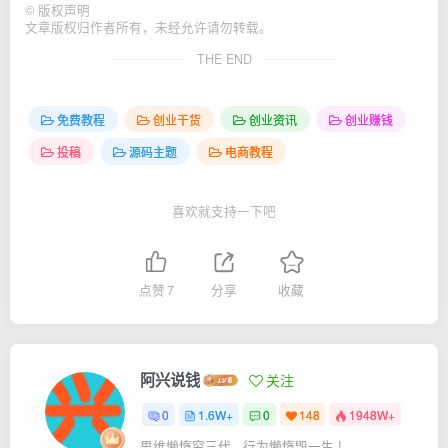
©
版权声明
文章版权归作者所有，未经允许请勿转载。
THE END
免费教程
创业干货
创业资讯
创业赚钱
投稿
源码主题
电商教程
喜欢就支持一下吧
点赞
7
分享
收藏
阿兴说钱
关注
0
1.6W+
0
148
1948W+
思维懒惰穷三代 , 行为懒惰毁一生 !