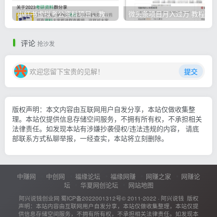
小红书虚拟考公资料项目，教资项目轻松月入过万的核心玩法
微头条
评论
抢沙发
欢迎您留下宝贵的见解！
提交
版权声明：本文内容由互联网用户自发分享，本站仅做收集整
理。本站仅提供信息存储空间服务，不拥有所有权，不承担相关
法律责任。如发现本站有涉嫌抄袭侵权/违法违规的内容， 请底
部联系方式私聊举报，一经查实，本站将立刻删除。
中赚网
中创网
福缘论坛
福缘网赚
网赚之家
网赚论
坛
华夏网创论坛
网站地图
阿兴说钱创业网
蜀ICP备2022001312号
© 2011-2022 ·
阿兴说钱
版权
声明：本站内容由互联网用户自发分享，本站仅做收集整理，本站仅提
供信息存储空间服务，不拥有所有权，不承担相关法律责任。如发现本