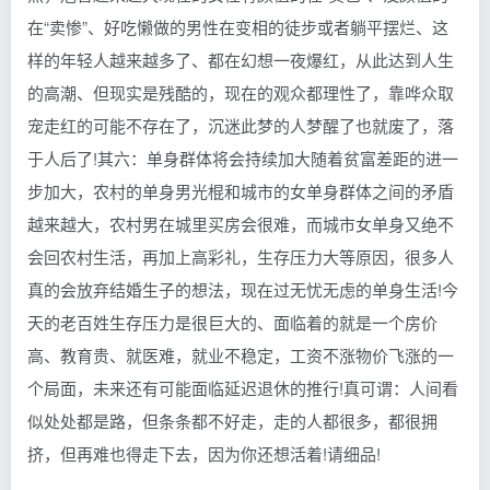
在“卖惨”、好吃懒做的男性在变相的徒步或者躺平摆烂、这
样的年轻人越来越多了、都在幻想一夜爆红，从此达到人生
的高潮、但现实是残酷的，现在的观众都理性了，靠哗众取
宠走红的可能不存在了，沉迷此梦的人梦醒了也就废了，落
于人后了!其六：单身群体将会持续加大随着贫富差距的进一
步加大，农村的单身男光棍和城市的女单身群体之间的矛盾
越来越大，农村男在城里买房会很难，而城市女单身又绝不
会回农村生活，再加上高彩礼，生存压力大等原因，很多人
真的会放弃结婚生子的想法，现在过无忧无虑的单身生活!今
天的老百姓生存压力是很巨大的、面临着的就是一个房价
高、教育贵、就医难，就业不稳定，工资不涨物价飞涨的一
个局面，未来还有可能面临延迟退休的推行!真可谓：人间看
似处处都是路，但条条都不好走，走的人都很多，都很拥
挤，但再难也得走下去，因为你还想活着!请细品!