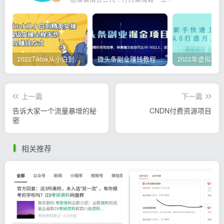
2022Tiktok从小白到精英实操，0-1保姆级实操全程无忧，多种变现赚钱方式
微头条副业赚钱教程，项目单号单天做到50-100+收益
上一篇
下一篇
告诉大家一个流量暴增的秘
CNDN付费资源项目
密
相关推荐