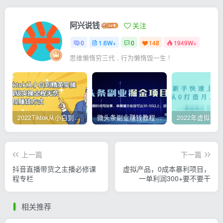
阿兴说钱
关注
0
1.6W+
0
148
1949W+
思维懒惰穷三代 , 行为懒惰毁一生 !
2022Tiktok从小白到精英实操，0-1保姆级实操全程无忧，多种变现赚钱方式
微头条副业赚钱教程，项目单号单天做到50-100+收益
上一篇
下一篇
抖音直播带货之主播必修课
虚拟产品，0成本暴利项目，
程专栏
一单利润300+要不要干
相关推荐