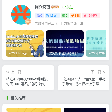
阿兴说钱
关注
0
1.6W+
0
148
1949W+
思维懒惰穷三代 , 行为懒惰毁一生 !
2022Tiktok从小白到精英实操，0-1保姆级实操全程无忧，多种变现赚钱方式
微头条副业赚钱教程，项目单号单天做到50-100+收益
上一篇
下一篇
精准引流每天200+2种引流
短视频个人IP陪跑营，手把
每天100+喜马拉雅引流每天
手带你0成本轻松上手赚钱 2
引流100+
种变现方式
相关推荐