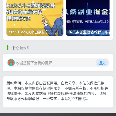
2022Tiktok从小白到精英实操，0-1保姆级实操全程无忧，多种变现赚钱方式
微
评论
抢沙发
欢迎您留下宝贵的见解！
提交
版权声明：本文内容由互联网用户自发分享，本站仅做收集整
理。本站仅提供信息存储空间服务，不拥有所有权，不承担相关
法律责任。如发现本站有涉嫌抄袭侵权/违法违规的内容， 请底
部联系方式私聊举报，一经查实，本站将立刻删除。