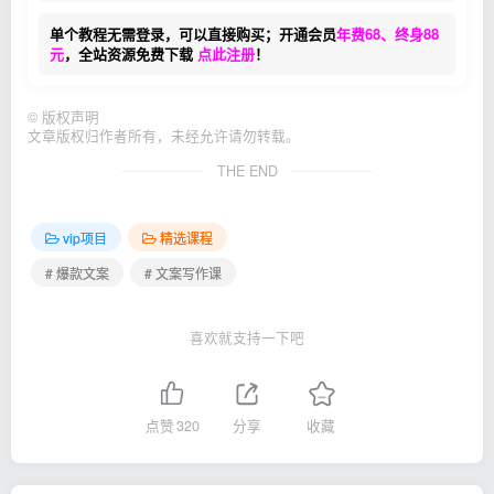
单个教程无需登录，可以直接购买；开通会员
年费68、终身88
元
，全站资源免费下载
点此注册
！
©
版权声明
文章版权归作者所有，未经允许请勿转载。
THE END
vip项目
精选课程
# 爆款文案
# 文案写作课
喜欢就支持一下吧
点赞
320
分享
收藏