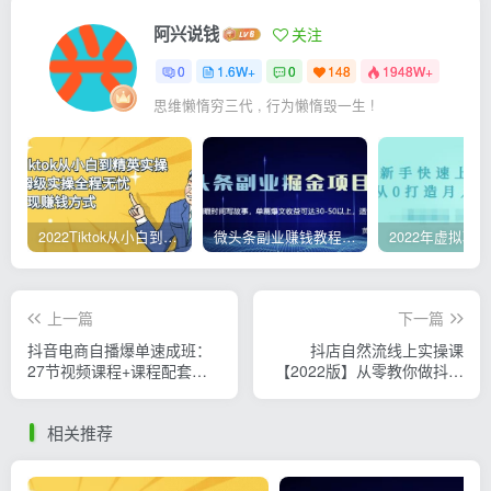
阿兴说钱
关注
0
1.6W+
0
148
1948W+
思维懒惰穷三代 , 行为懒惰毁一生 !
2022Tiktok从小白到精英实操，0-1保姆级实操全程无忧，多种变现赚钱方式
微头条副业赚钱教程，项目单号单天做到50-100+收益
上一篇
下一篇
抖音电商自播爆单速成班：
抖店自然流线上实操课
27节视频课程+课程配套工
【2022版】从零教你做抖音
具表格
小店，从小白到出单
相关推荐