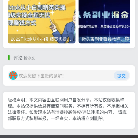
2022Tiktok从小白到精英实操，0-1保姆级实操全程无忧，多种变现赚钱方式
微
评论
抢沙发
欢迎您留下宝贵的见解！
提交
版权声明：本文内容由互联网用户自发分享，本站仅做收集整
理。本站仅提供信息存储空间服务，不拥有所有权，不承担相关
法律责任。如发现本站有涉嫌抄袭侵权/违法违规的内容， 请底
部联系方式私聊举报，一经查实，本站将立刻删除。