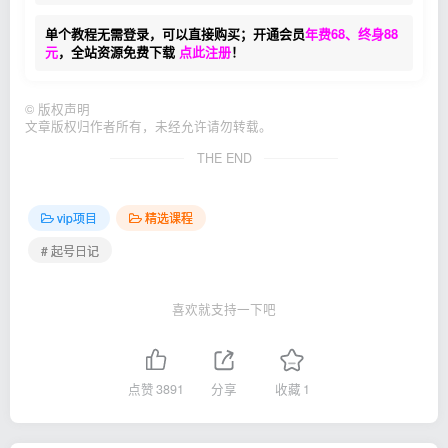
单个教程无需登录，可以直接购买；开通会员
年费68、终身88
元
，全站资源免费下载
点此注册
！
©
版权声明
文章版权归作者所有，未经允许请勿转载。
THE END
vip项目
精选课程
# 起号日记
喜欢就支持一下吧
点赞
3891
分享
收藏
1