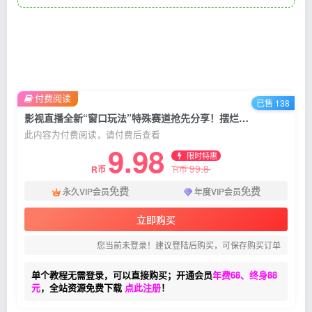
付费阅读
已售 138
影视直播全新“窗口玩法”特殊赛道抢先分享！摆烂一样有钱赚（附500G素材）
此内容为付费阅读，请付费后查看
9.98
限时特惠
99.8
R币
R币
免费
免费
永久VIP会员
年度VIP会员
立即购买
您当前未登录！建议登陆后购买，可保存购买订单
单个教程无需登录，可以直接购买；开通会员
年费68、终身88
元
，全站资源免费下载
点此注册
！