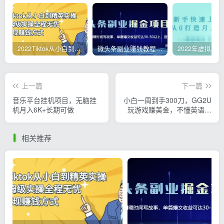
2022Tiktok从小白到精英实操，0-1保姆级实操全程无忧，多种变现赚钱方式
微头条副业赚钱教程，项目单号单天做到50-100+收益
上一篇
下一篇
音乐平台挂机项目，无脑挂
小白一周到手300刀，GG2U
机月入6K+长期可做
玩游戏赚美金，不懂英语也
能赚钱
相关推荐