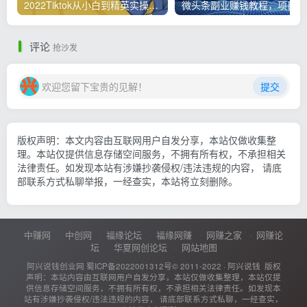
2022Tiktok从小白到精英实操，0-1保姆级实操全程无忧，多种变现赚钱方式
微
评论
抢沙发
欢迎您留下宝贵的见解！
提交
版权声明：本文内容由互联网用户自发分享，本站仅做收集整
理。本站仅提供信息存储空间服务，不拥有所有权，不承担相关
法律责任。如发现本站有涉嫌抄袭侵权/违法违规的内容， 请底
部联系方式私聊举报，一经查实，本站将立刻删除。
中赚网
中创网
福缘论坛
福缘网赚
网赚之家
网赚论
坛
华夏网创论坛
网站地图
阿兴说钱创业网
蜀ICP备2022001312号
© 2011-2022 ·
阿兴说钱
版权
声明：本站内容由互联网用户自发分享，本站仅做收集整理，本站仅提
供信息存储空间服务，不拥有所有权，不承担相关法律责任。如发现本
站有涉嫌抄袭侵权/违法违规的内容， 请底部联系方式私聊，一经查实，