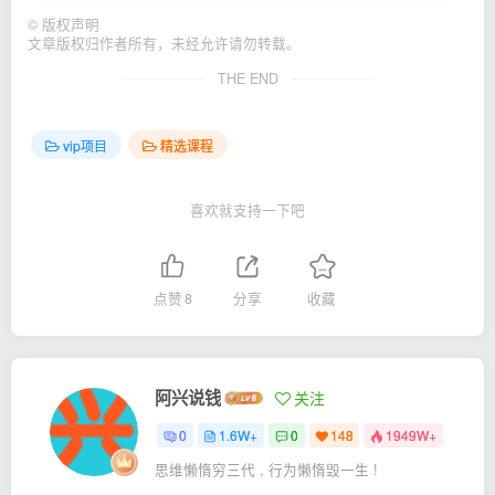
©
版权声明
文章版权归作者所有，未经允许请勿转载。
THE END
vip项目
精选课程
喜欢就支持一下吧
点赞
8
分享
收藏
阿兴说钱
关注
0
1.6W+
0
148
1949W+
思维懒惰穷三代 , 行为懒惰毁一生 !