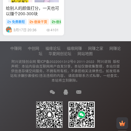
给别人的颜值打分，一天也可
以赚个200-300块
免费教程
创业干货
创业资讯
3月17日 20:36
4101
中赚网
中创网
福缘论坛
福缘网赚
网赚之家
网赚论
坛
华夏网创论坛
网站地图
阿兴说钱创业网
蜀ICP备2022001312号
© 2011-2022 ·
阿兴说钱
版权
声明：本站内容由互联网用户自发分享，本站仅做收集整理，本站仅提
供信息存储空间服务，不拥有所有权，不承担相关法律责任。如发现本
站有涉嫌抄袭侵权/违法违规的内容， 请底部联系方式私聊，一经查实，
本站将立刻删除。