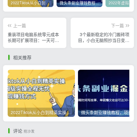
2022Tiktok从小白到精英实操，0-1保姆级实操全程无忧，多种变现赚钱方式
微头条副业赚钱教程，项目单号单天做到50-100+收益
上一篇
下一篇
重装项目电脑系统零元成本
3个最新稳定的冷门搬砖项
长期可扩展项目：一天可收
目，小白无脑照抄当日变现
益500
日入过百
相关推荐
2022Tiktok从小白到精英实操，0-1保姆级实操全程无忧，多种变现赚钱方式
微
评论
抢沙发