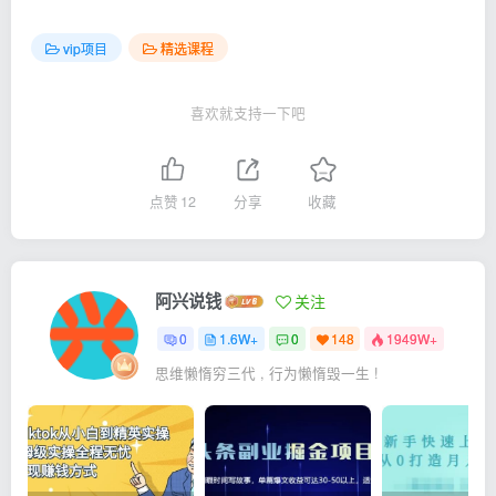
vip项目
精选课程
喜欢就支持一下吧
点赞
12
分享
收藏
阿兴说钱
关注
0
1.6W+
0
148
1949W+
思维懒惰穷三代 , 行为懒惰毁一生 !