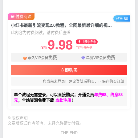
付费阅读
已售 80
小红书最新引流变现2.0教程，全网最新最详细的视频教程+素材
此内容为付费阅读，请付费后查看
9.98
限时特惠
99.8
R币
R币
免费
免费
永久VIP会员
年度VIP会员
立即购买
您当前未登录！建议登陆后购买，可保存购买订单
单个教程无需登录，可以直接购买；开通会员
年费68、终身88
元
，全站资源免费下载
点此注册
！
©
版权声明
文章版权归作者所有，未经允许请勿转载。
THE END