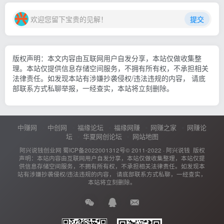
欢迎您留下宝贵的见解！
提交
版权声明：本文内容由互联网用户自发分享，本站仅做收集整
理。本站仅提供信息存储空间服务，不拥有所有权，不承担相关
法律责任。如发现本站有涉嫌抄袭侵权/违法违规的内容， 请底
部联系方式私聊举报，一经查实，本站将立刻删除。
中赚网
中创网
福缘论坛
福缘网赚
网赚之家
网赚论
坛
华夏网创论坛
网站地图
阿兴说钱创业网
蜀ICP备2022001312号
© 2011-2022 ·
阿兴说钱
版权
声明：本站内容由互联网用户自发分享，本站仅做收集整理，本站仅提
供信息存储空间服务，不拥有所有权，不承担相关法律责任。如发现本
站有涉嫌抄袭侵权/违法违规的内容， 请底部联系方式私聊，一经查实，
本站将立刻删除。