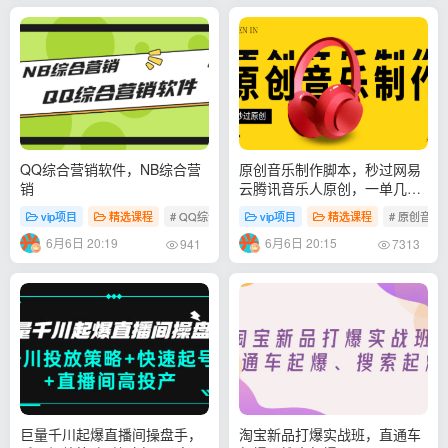
QQ综合营销软件，NB综合营
原创音乐制作脚本，秒过网易
销
云腾讯音乐人原创，一单几十
块
vip项目
精选课程
# QQ综合营销
# NB综合营销
vip项目
精选课程
# 原创音乐
6月6日 20:19
6月6日 20:15
941
7313
巨量千川起爆直播间操盘手，
淘宝新品打爆实战班，直通车