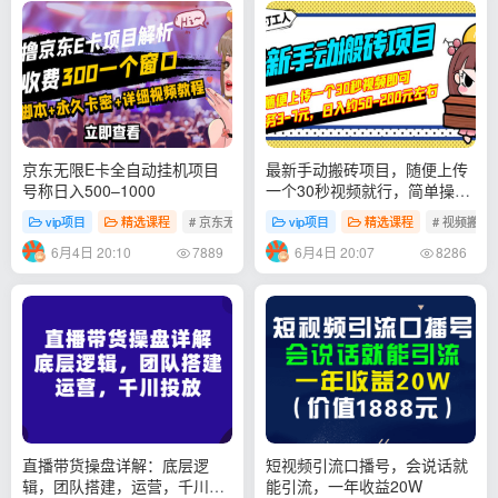
京东无限E卡全自动挂机项目
最新手动搬砖项目，随便上传
号称日入500–1000
一个30秒视频就行，简单操作
日入50-200
vip项目
精选课程
# 京东无限E卡全自动挂机项目
vip项目
精选课程
# 视频搬砖
6月4日 20:10
6月4日 20:07
7889
8286
直播带货操盘详解：底层逻
短视频引流口播号，会说话就
辑，团队搭建，运营，千川投
能引流，一年收益20W