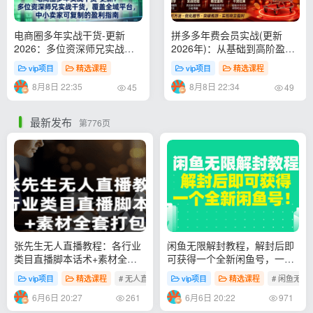
电商圈多年实战干货-更新
拼多多年费会员实战(更新
2026：多位资深师兄实战干
2026年)：从基础到高阶盈
货/覆盖全域平台，中小卖家
利，干货拉满，帮你建立稳定
vip项目
精选课程
vip项目
精选课程
可复制的盈利指南
盈利运营知识体系
8月8日 22:35
8月8日 22:34
45
49
最新发布
第776页
张先生无人直播教程：各行业
闲鱼无限解封教程，解封后即
类目直播脚本话术+素材全套
可获得一个全新闲鱼号，一单
打包
80到180
vip项目
精选课程
# 无人直播教程
vip项目
# 直播素材
精选课程
# 闲鱼无限
6月6日 20:27
6月6日 20:22
261
971