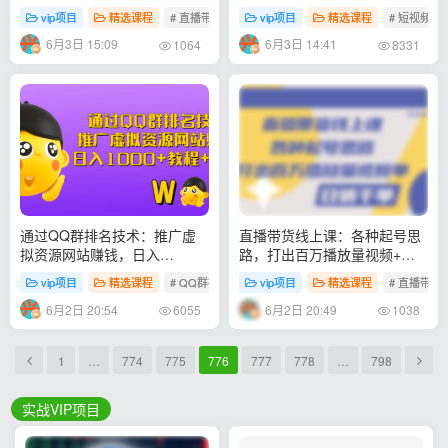
放
vip项目
精选课程
# 直播带货
vip项目
精选课程
# 短视频引
6月3日 15:09
6月3日 14:41
1064
8331
通过QQ群排名技术：推广虚
直播带货线上课：各种起号思
拟资源网站赚钱，日入
路，打出百万播放量视频+日
1000+教程+工具
销千单
vip项目
精选课程
# QQ群排名技术
vip项目
精选课程
# 直播带货
6月2日 20:54
6月2日 20:49
6055
1038
1
…
774
775
776
777
778
…
798
实战VIP项目