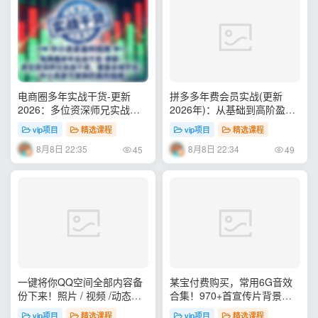
电商圈多年实战干货-更新
拼多多年费会员实战(更新
2026：多位资深师兄实战干
2026年)：从基础到高阶盈
货/覆盖全域平台，中小卖家
利，干货拉满，帮你建立稳定
vip项目
精选课程
vip项目
精选课程
可复制的盈利指南
盈利运营知识体系
8月8日 22:35
8月8日 22:34
45
49
一键将你QQ空间全部内容备
某宝付费购买，常用6G音效
份下来！照片 / 视频 /动态信
合集！970+首宣传片背景音
息全存本地，Github最新开源
乐，无版权可商用大气素材，
vip项目
精选课程
vip项目
精选课程