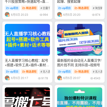
千川投放策略+快速起号+直播
起爆、搜索起爆
间高投产
vip项目
精选课程
# 巨量千川
# 直播间操盘手
vip项目
精选课程
# 千川投放策略
# 淘宝新品
6月5日 20:23
6月5日 20:20
994
874
无人直播学习核心教程：起号
最新版的全自动无人直播汉字/
+搭建+软件工具+插件+素材
图片找不同 支持抖音+视频号
+话术等等
vip项目
精选课程
# 无人直播
vip项目
精选课程
# 无人直播
6月5日 20:17
6月5日 20:07
9178
4543