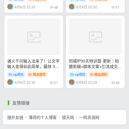
项目 QzoneArchive
分类清晰，高质量内容
8月8日 22:33
8月8日 22:32
48
51
通义千问输入法来了！让文字
同城IP30天特训营-更新｜拍
输入变得如此简单，最快 300
摄剪辑+脚本文案+引流成交，
字/分，AI 自动润色，说话秒
打爆本地流量提升门店业绩实
vip项目
精选课程
vip项目
精选课程
变工整文字
操教学
8月8日 22:30
8月8日 22:29
27
49
友情链接
搜外友链
薄荷的个人博客
猎天网
一鸣资源网