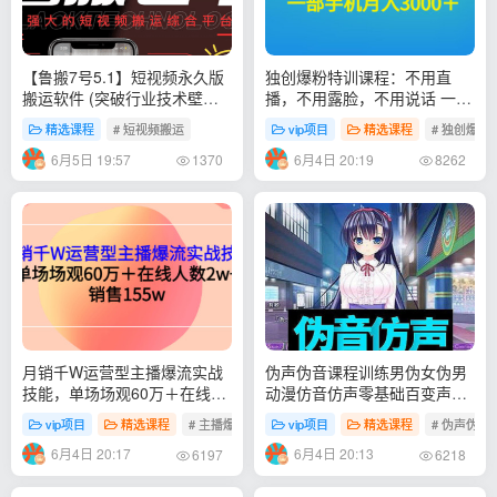
【鲁搬7号5.1】短视频永久版
独创爆粉特训课程：不用直
搬运软件 (突破行业技术壁垒,
播，不用露脸，不用说话 一部
碾压一切神器)
手机月入3000＋
精选课程
# 短视频搬运
vip项目
精选课程
# 独创爆粉
6月5日 19:57
6月4日 20:19
1370
8262
月销千W运营型主播爆流实战
伪声伪音课程训练男伪女伪男
技能，单场场观60万＋在线人
动漫仿音仿声零基础百变声优
数2w+销售155w
配音教程
vip项目
精选课程
# 主播爆流实战技能
vip项目
精选课程
# 伪声伪音
6月4日 20:17
6月4日 20:13
6197
6218