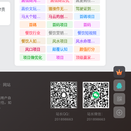
高情商沟通管理课
高情商公式
高复购性行业
高价文玩众筹分红项目
骚操作无脑裂变
驾驶证到期换证
律责
马大个短视频投放课
马云的创业故事
首碼項目
首碼
首码项目
首码
餐饮行业
餐饮营销管理特训班
餐饮短视频
餐饮人如何用团购给门店拓客
风水项目
风水命理项目
风口项目
颠覆认知
颜值打分
项目做优化
项目
顶级赢家思维
网站
网用户自
责任。如
。
站长QQ：
站长微信：
201898663
201898663