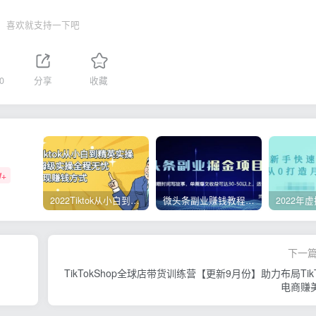
喜欢就支持一下吧
0
分享
收藏
W+
2022Tiktok从小白到精英实操，0-1保姆级实操全程无忧，多种变现赚钱方式
微头条副业赚钱教程，项目单号单天做到50-100+收益
下一
TikTokShop全球店带货训练营【更新9月份】助力布局TikT
电商赚