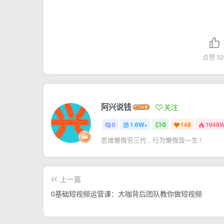
点赞
32
阿兴说钱
关注
0
1.6W+
0
148
1948
思维懒惰穷三代 , 行为懒惰毁一生 !
上一篇
0基础短视频运营课：大咖背后团队教你做短视频