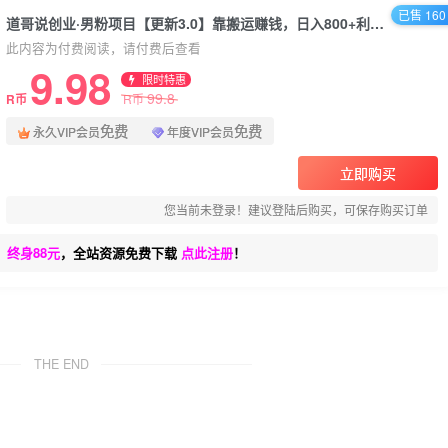
已售 160
道哥说创业·男粉项目【更新3.0】靠搬运赚钱，日入800+利润非常高
此内容为付费阅读，请付费后查看
9.98
限时特惠
99.8
R币
R币
免费
免费
永久VIP会员
年度VIP会员
立即购买
您当前未登录！建议登陆后购买，可保存购买订单
、终身88元
，全站资源免费下载
点此注册
！
THE END