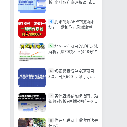
析, 企业盈利密码解读, 市场
赛道与布局策略
腾讯视频APP中视频计
4
划，一键制作，刷爆流量分
成收益，月入40000+
地图标注项目的详细玩法
5
解析，赚70块差不多10分钟
短视频表情包变现项目
6
3.0，日入500+，新手小白
轻松上手（教程+资料）
实体店爆客系统指南：短
7
视频+模板+直播+矩阵+投
放，新手商家月入5万+
你在互联网上赚钱方法是
8
什么？