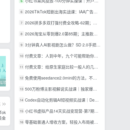
小红书乘风投放-100分钟实操课｜开户返点·标准投搭建·莱卡定向，新店建模撬动笔记自然流量全套教学
5
2026TikTok短剧出海实战课：IAA广告分账×IAP付费变现×账号搭建×平台规则×双轨爆发×回款全流程
6
2026拼多多双打强付费全攻略-62期；成本推广加托管双剑合璧，系统讲解7种付费玩法优劣势与选择策略
7
2026淘宝从零到爆2.0第85期；主推款五项高权重初始设置，改销量评晒秒单快速破零积累基础权重
8
3分钟真人AI影视剧怎么做？SD 2.0手把手完整制作流程｜Higgsfield 14天SD 2.0/2.5无限生成
9
付费文章：人到中年，九个可能帮助你延长寿命的习惯
10
付费文章：给原生家庭比较一般人的几点建议，打破阶层局限，实现个人与家族代际向上跃升
11
免费使用seedance2.0mini的方法，不能真人，可以无限10秒视频，9图+3音频参考
12
2022年虚拟项目实战指南，新手从0打造月入上万店铺【视频课程】
掌握100个实用剪辑方法，让你的视频加速上热门
忠余网创《百战奇略》第二法：零基础带你识破赚钱项目共生
500万粉博主影视解说实战课｜独家爆款私藏思路，AI文案剪映PR剪辑发布全流程教学
13
Codex自动化剪辑AI短视频实战课｜DeepSeek V4 Pro多API联动，图文成片封装Skill全流程
14
篇
小红书虚拟产品14天实战变现营-第7期：需求挖掘×AI+Skill原创×产品矩阵×内容笔记×一人公司进阶×全链路
15
ok
美金
零基础普通人增收方案，轻投入布局被动收入，多多虚拟月收益 1-3 万
16