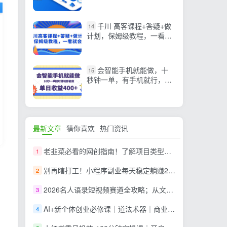
用，全面助力学习提升
千川 高客课程+答疑+做
14
计划，保姆级教程，一看就
会
会智能手机就能做，十
15
秒钟一单，有手机就行，随
时随地可做单日收益400+
最新文章
猜你喜欢
热门资讯
老韭菜必看的网创指南！了解项目类型，才能找到好的项目，才能拿到想要的结果
1
别再瞎打工！小程序副业每天稳定躺赚200+
2
2026名人语录短视频赛道全攻略；从文案撰写到声音克隆部署，系统掌握涨粉变现双赢制作技术
3
AI+新个体创业必修课｜道法术器｜商业逻辑·小红书流量·AI智能体｜低成本打造个人变现小生意全套教学
4