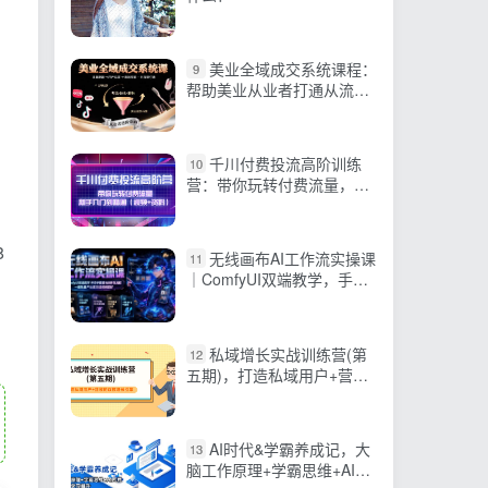
美业全域成交系统课程：
9
帮助美业从业者打通从流量
获取到高效变现全流程
千川付费投流高阶训练
10
│
营：带你玩转付费流量，新
手入门到精通（视频+资
料）
8
无线画布AI工作流实操课
11
｜ComfyUI双端教学，手把
手搭建电商带货流程，一键
批量产出图文短视频素材
私域增长实战训练营(第
12
五期)，打造私域用户+营收
的双核增长引擎
AI时代&学霸养成记，大
13
脑工作原理+学霸思维+AI应