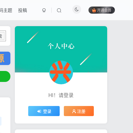
码主题
投稿
开通会员
索
HI！请登录
登录
注册