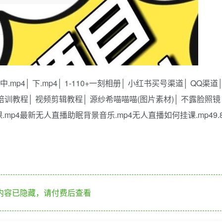
.mp4│ 下.mp4│ 1-110+一刻相册│ 小红书买号渠道│ QQ渠道
目培训教程│ 视频剪辑教程│ 源纱希喵喵喵(图片素材)│ 不露脸照镜
.mp4最新无人直播助眠背景音乐.mp4无人直播如何挂课.mp49.
内容已隐藏，请付费后查看