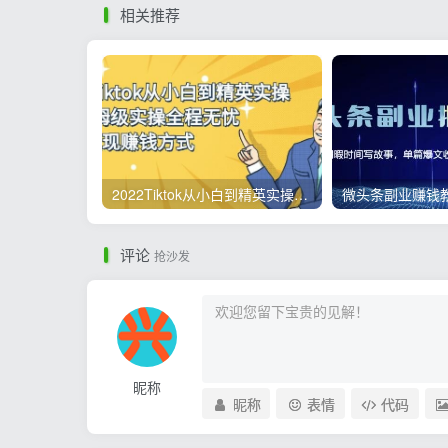
相关推荐
2022Tiktok从小白到精英实操，0-1保姆级实操全程无忧，多种变现赚钱方式
评论
抢沙发
昵称
昵称
表情
代码