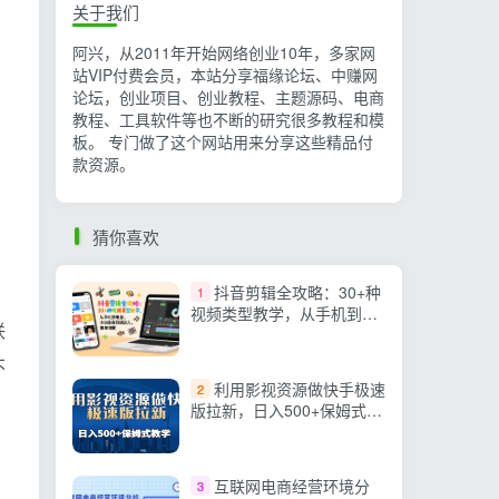
关于我们
阿兴，从2011年开始网络创业10年，多家网
站VIP付费会员，本站分享福缘论坛、中赚网
论坛，创业项目、创业教程、主题源码、电商
教程、工具软件等也不断的研究很多教程和模
板。 专门做了这个网站用来分享这些精品付
款资源。
猜你喜欢
抖音剪辑全攻略：30+种
1
视频类型教学，从手机到电
联
脑，小白变身剪辑达人，接
单增收
不
利用影视资源做快手极速
2
版拉新，日入500+保姆式教
学附【工具】
互联网电商经营环境分
3