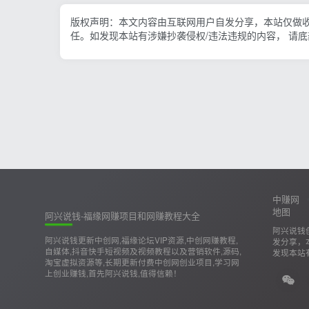
版权声明：本文内容由互联网用户自发分享，本站仅做
任。如发现本站有涉嫌抄袭侵权/违法违规的内容， 请
中赚网
地图
阿兴说钱-福缘网赚项目和网赚教程大全
阿兴说钱
阿兴说钱更新中创网,福缘论坛VIP资源,中创网赚教程,
发分享，
自媒体,抖音快手短视频及视频教程以及营销软件,源码,
发现本站
淘宝虚拟资源等,长期更新付费中创网创业项目,学习网
上创业赚钱,首先阿兴说钱,值得信赖！