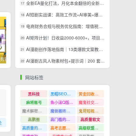
全新EA量化打法，月化本金翻倍的全新策略，安全稳定持续输出
17
AI短剧实战课：高效工作流×AI审美×爆款拆解×文案角色场景分镜×LibTV进阶×站位控制×从脚本到成片交付全流程
18
电商财务合规与税务优化指南：增值税+企税+个税全覆盖，财务制度搭建落地纳税筹划方案
19
AI矩阵计划！日收益2000-6000+，项目绿色长久，安全稳健，合规靠谱，可批量放大。
20
AI漫剧创作落地指南｜13类爆款文案教学，Sora、即梦、GPT-Image全套出片工具实操教学
21
掌握100个实用剪辑方法，让你的视频加速上热门
忠余网创《百战奇略》第二法：零基础带你识破赚钱项目共生
AI漫剧古风人物素材包+提示词｜200 套古代言情三视图，配套专属提示词短剧主角配角直接套用
22
网站标签
黑科技
黑帽SEO案例分析
黄金回收奢侈品
麻将账号
鱼小沫Q版人物团练课
魔鬼社交实战课全套课程
魔术解密教程
魔兽搬砖搞钱
鬼哥短视频底层逻辑
高鹏圈
高门槛的生意
高质量软文
论
高质量的问答和知识分享
高考志愿填报
高级联盟营销教程