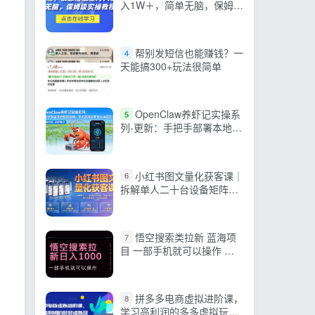
入1W＋，简单无脑，保姆级
实操教程【揭秘】
帮别发短信也能赚钱？一
4
天能搞300+玩法很简单
OpenClaw养虾记实操系
5
列-更新：手把手部署本地智
能助理，手机指挥龙虾全天
候搞定杂活
小红书图文量化获客课｜
6
拆解单人二十台设备矩阵模
式，设备风控图文创作合规
引流一站式落地实操
悟空搜索类拉新 蓝海项
7
目 一部手机就可以操作 教
程非常详细
拼多多电商虚拟进阶课，
8
学习高利润的多多虚拟玩