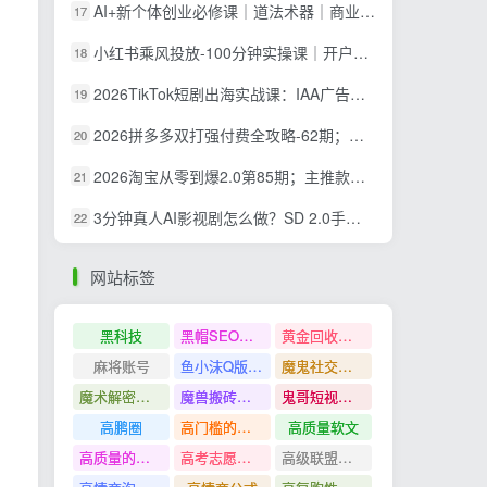
AI+新个体创业必修课｜道法术器｜商业逻辑·小红书流量·AI智能体｜低成本打造个人变现小生意全套教学
17
小红书乘风投放-100分钟实操课｜开户返点·标准投搭建·莱卡定向，新店建模撬动笔记自然流量全套教学
18
2026TikTok短剧出海实战课：IAA广告分账×IAP付费变现×账号搭建×平台规则×双轨爆发×回款全流程
19
2026拼多多双打强付费全攻略-62期；成本推广加托管双剑合璧，系统讲解7种付费玩法优劣势与选择策略
20
2026淘宝从零到爆2.0第85期；主推款五项高权重初始设置，改销量评晒秒单快速破零积累基础权重
21
3分钟真人AI影视剧怎么做？SD 2.0手把手完整制作流程｜Higgsfield 14天SD 2.0/2.5无限生成
22
网站标签
黑科技
黑帽SEO案例分析
黄金回收奢侈品
麻将账号
鱼小沫Q版人物团练课
魔鬼社交实战课全套课程
魔术解密教程
魔兽搬砖搞钱
鬼哥短视频底层逻辑
高鹏圈
高门槛的生意
高质量软文
高质量的问答和知识分享
高考志愿填报
高级联盟营销教程