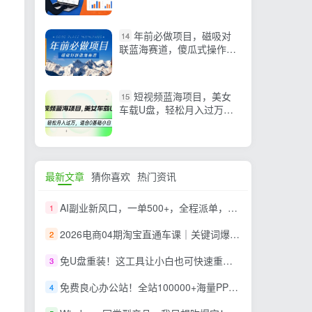
告，有人 10 天赚 3000
刀！【原创双语字幕】
年前必做项目，磁吸对
14
联蓝海赛道，傻瓜式操作复
制粘贴纯搬运，一部手机即
可完成
短视频蓝海项目，美女
15
车载U盘，轻松月入过万，
适合0基础小白
最新文章
猜你喜欢
热门资讯
AI副业新风口，一单500+，全程派单，0门槛直接干
1
2026电商04期淘宝直通车课｜关键词爆打矩阵，多计划低出价，新品爆款差异化投放实操教学
2
免U盘重装！这工具让小白也可快速重装 Windows，支持无人值守配置，数据无忧 CmzPrep_Rev2
3
免费良心办公站！全站100000+海量PPT素材免费下载，每日更新，分类清晰，免注册登录下载 爱PPT网
4