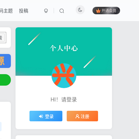
码主题
投稿
开通会员
索
HI！请登录
登录
注册