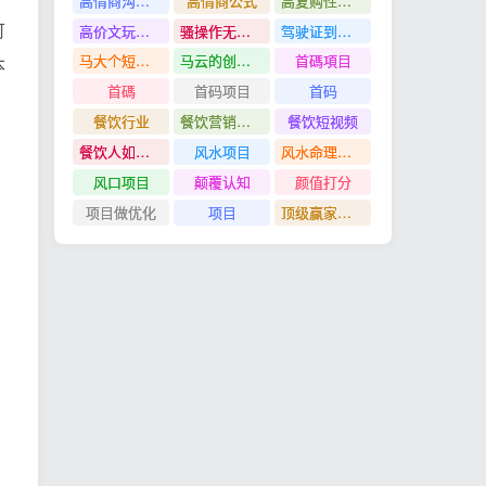
高情商沟通管理课
高情商公式
高复购性行业
可
高价文玩众筹分红项目
骚操作无脑裂变
驾驶证到期换证
马大个短视频投放课
马云的创业故事
首碼項目
本
首碼
首码项目
首码
餐饮行业
餐饮营销管理特训班
餐饮短视频
餐饮人如何用团购给门店拓客
风水项目
风水命理项目
风口项目
颠覆认知
颜值打分
项目做优化
项目
顶级赢家思维