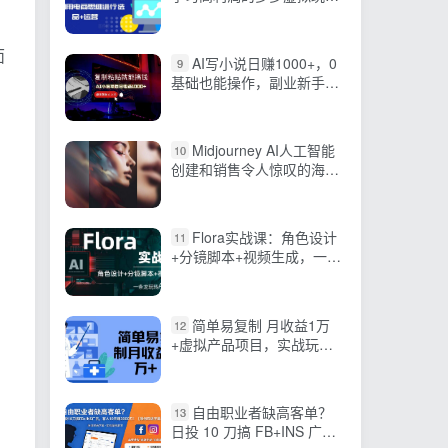
法，利用电商思维进行选品
+运营
面
AI写小说日赚1000+，0
9
基础也能操作，副业新手闭
眼跟做！
Midjourney AI人工智能
10
创建和销售令人惊叹的海报
教程-10节课-中英字幕
Flora实战课：角色设计
11
+分镜脚本+视频生成，一条
龙玩转AI创意
简单易复制 月收益1万
12
+虚拟产品项目，实战玩法
详解
自由职业者缺高客单？
13
日投 10 刀搞 FB+INS 广