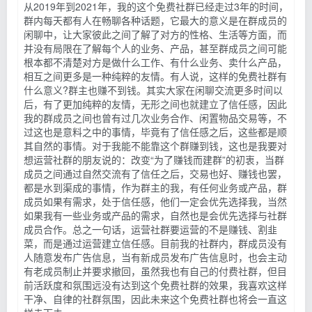
从2019年到2021年，我的这个免费社群已经走过3年的时间，
群内每天都有人在畅聊各种话题，它最大的意义是在群成员的
闲聊中，让大家彼此之间了解了对方的性格、生活等方面，而
并没有局限在了解每个人的业务、产品，甚至群成员之间可能
根本都不清楚对方是做什么工作、有什么业务、卖什么产品，
相互之间更多是一种纯粹的友情。有人说，这样的免费社群有
什么意义?群主也赚不到钱。其实大家在闲聊交流更多时间以
后，有了更加纯粹的友情，无形之间也就建立了信任感，因此
我的群成员之间也曾有过几次业务合作、闲置物品交易等，不
过这也是意料之中的事情，毕竟有了信任感之后，这些都是顺
其自然的事情。对于我能不能靠这个群赚到钱，这也是我要对
想运营社群的朋友说的：改变“为了赚钱而建群”的初衷，当群
成员之间通过自然交流有了信任之后，交易也好、赚钱也罢，
都是水到渠成的事情，作为群主的我，有任何业务或产品，群
成员如果有需求，处于信任感，他们一定会优先选择我，当然
如果我有一些业务或产品的需求，自然也是会优先选择与社群
成员合作。总之一句话，运营社群要运营的不是赚钱、割韭
菜，而是通过运营建立信任感。目前我的社群内，群成员没有
人随意发布广告信息，当有新成员发布广告信息时，也会主动
有老成员制止并要求撤回，虽然我也有自己的付费社群，但目
前活跃度和氛围远没有达到这个免费社群的效果，我喜欢这样
干净、自律的社群氛围，因此未来这个免费社群也将会一直这