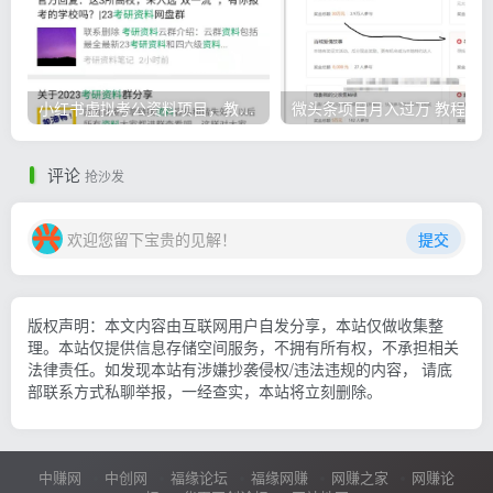
小红书虚拟考公资料项目，教资项目轻松月入过万的核心玩法
微头条
评论
抢沙发
欢迎您留下宝贵的见解！
提交
版权声明：本文内容由互联网用户自发分享，本站仅做收集整
理。本站仅提供信息存储空间服务，不拥有所有权，不承担相关
法律责任。如发现本站有涉嫌抄袭侵权/违法违规的内容， 请底
部联系方式私聊举报，一经查实，本站将立刻删除。
中赚网
中创网
福缘论坛
福缘网赚
网赚之家
网赚论