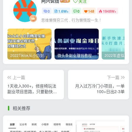
阿兴说钱
关注
0
1.6W+
0
148
1948W+
思维懒惰穷三代 , 行为懒惰毁一生 !
2022Tiktok从小白到精英实操，0-1保姆级实操全程无忧，多种变现赚钱方式
微头条副业赚钱教程，项目单号单天做到50-100+收益
上一篇
下一篇
1天收入300+，修座椅玩法
月入过万冷门小项目，一单
副业项目思路，只要勤快人
100+日出2-3单
人可做
相关推荐