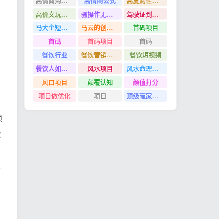
高情商沟通管理课
高情商公式
高复购性行业
高价文玩众筹分红项目
骚操作无脑裂变
驾驶证到期换证
马大个短视频投放课
马云的创业故事
首碼項目
首碼
首码项目
首码
餐饮行业
餐饮营销管理特训班
餐饮短视频
餐饮人如何用团购给门店拓客
风水项目
风水命理项目
风口项目
颠覆认知
颜值打分
项目做优化
项目
顶级赢家思维
项
做
，
负