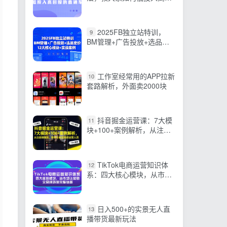
报的直通车玩法
2025FB独立站特训，
9
BM管理+广告投放+选品定
价，12大核心模块+实操案
例
工作室经常用的APP拉新
10
套路解析，外面卖2000块
抖音掘金运营课：7大模
11
块+100+案例解析，从注册
到爆款，培养专业短视频运
营人员
TikTok电商运营知识体
12
系：四大核心模块，从市场
认知到交易闭环的完整链路
日入500+的实景无人直
13
播带货最新玩法