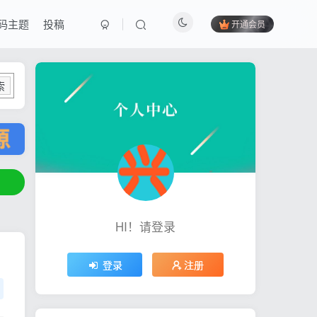
码主题
投稿
开通会员
索
HI！请登录
登录
注册