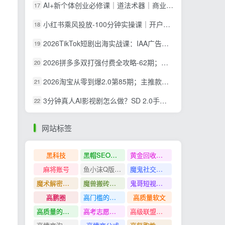
AI+新个体创业必修课｜道法术器｜商业逻辑·小红书流量·AI智能体｜低成本打造个人变现小生意全套教学
17
小红书乘风投放-100分钟实操课｜开户返点·标准投搭建·莱卡定向，新店建模撬动笔记自然流量全套教学
18
2026TikTok短剧出海实战课：IAA广告分账×IAP付费变现×账号搭建×平台规则×双轨爆发×回款全流程
19
2026拼多多双打强付费全攻略-62期；成本推广加托管双剑合璧，系统讲解7种付费玩法优劣势与选择策略
20
2026淘宝从零到爆2.0第85期；主推款五项高权重初始设置，改销量评晒秒单快速破零积累基础权重
21
3分钟真人AI影视剧怎么做？SD 2.0手把手完整制作流程｜Higgsfield 14天SD 2.0/2.5无限生成
22
网站标签
黑科技
黑帽SEO案例分析
黄金回收奢侈品
麻将账号
鱼小沫Q版人物团练课
魔鬼社交实战课全套课程
魔术解密教程
魔兽搬砖搞钱
鬼哥短视频底层逻辑
高鹏圈
高门槛的生意
高质量软文
高质量的问答和知识分享
高考志愿填报
高级联盟营销教程