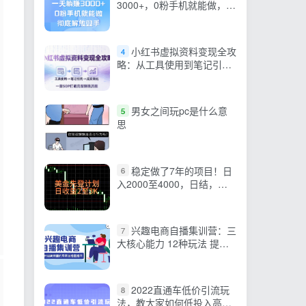
3000+，0粉手机就能做，新
手小白均可操作
小红书虚拟资料变现全攻
4
略：从工具使用到笔记引流
成交，一套 SOP 打通完整
赚钱流程
男女之间玩pc是什么意
5
思
稳定做了7年的项目！日
6
入2000至4000，日结，可
来线下教学！
兴趣电商自播集训营：三
7
大核心能力 12种玩法 提高
销量，核心落地实操
2022直通车低价引流玩
8
法，教大家如何低投入高回