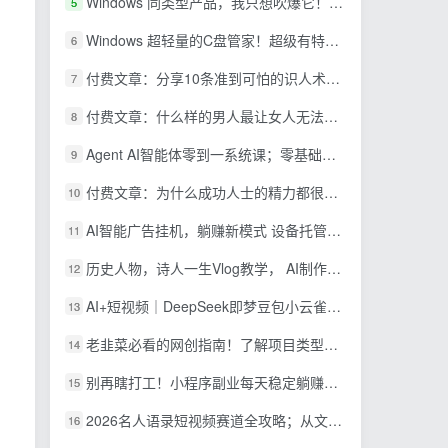
Windows 同类型产品，我只想吹爆它！把听歌变成了一场沉浸式视听现场，支持多平台歌单播放 Mineradio
5
Windows 超轻量的C盘管家！超级有特点，支持磁盘分析及清理提醒，2M大小体积，完全免费 C盘管家
6
付费文章：分享10条准到可怕的识人术术，希望能帮到大家。
7
付费文章：什么样的男人最让女人无法抵抗？
8
Agent AI智能体零到一系统课；零基础也能学会自动化实战，从核心概念到Coze工作流搭建完整覆盖
9
付费文章：为什么成功人士的精力都很旺盛？
10
AI智能广告挂机，躺赚新模式 设备托管运行，解放双手持续变现
11
历史人物，诗人一生Vlog教学， AI制作丨伙伴计划丨精选收益丨商单收徒 ，新领域红利期，抓紧做
12
AI+短视频｜DeepSeek即梦豆包小云雀全工具教学，从账号定位到剪映剪辑，零基础也能快速上手做爆款
13
老韭菜必看的网创指南！了解项目类型，才能找到好的项目，才能拿到想要的结果
14
别再瞎打工！小程序副业每天稳定躺赚200+
15
2026名人语录短视频赛道全攻略；从文案撰写到声音克隆部署，系统掌握涨粉变现双赢制作技术
16