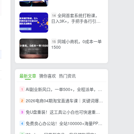
全网首套系统打粉课，
14
日入3K+，手把手各行引流
SOP团队实战教程
同城小商机，0成本一单
15
1500
最新文章
猜你喜欢
热门资讯
AI副业新风口，一单500+，全程派单，0门槛直接干
1
2026电商04期淘宝直通车课｜关键词爆打矩阵，多计划低出价，新品爆款差异化投放实操教学
2
免U盘重装！这工具让小白也可快速重装 Windows，支持无人值守配置，数据无忧 CmzPrep_Rev2
3
免费良心办公站！全站100000+海量PPT素材免费下载，每日更新，分类清晰，免注册登录下载 爱PPT网
4