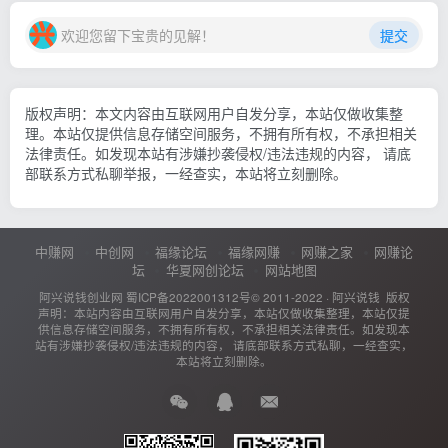
欢迎您留下宝贵的见解！
提交
版权声明：本文内容由互联网用户自发分享，本站仅做收集整
理。本站仅提供信息存储空间服务，不拥有所有权，不承担相关
法律责任。如发现本站有涉嫌抄袭侵权/违法违规的内容， 请底
部联系方式私聊举报，一经查实，本站将立刻删除。
中赚网
中创网
福缘论坛
福缘网赚
网赚之家
网赚论
坛
华夏网创论坛
网站地图
阿兴说钱创业网
蜀ICP备2022001312号
© 2011-2022 ·
阿兴说钱
版权
声明：本站内容由互联网用户自发分享，本站仅做收集整理，本站仅提
供信息存储空间服务，不拥有所有权，不承担相关法律责任。如发现本
站有涉嫌抄袭侵权/违法违规的内容， 请底部联系方式私聊，一经查实，
本站将立刻删除。