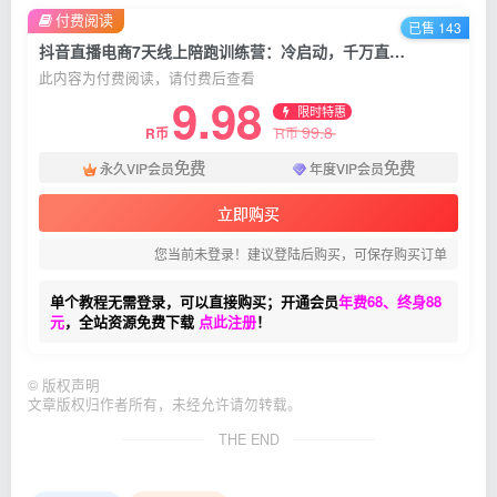
付费阅读
已售 143
抖音直播电商7天线上陪跑训练营：冷启动，千万直播间搭建，爆款打造
此内容为付费阅读，请付费后查看
9.98
限时特惠
99.8
R币
R币
免费
免费
永久VIP会员
年度VIP会员
立即购买
您当前未登录！建议登陆后购买，可保存购买订单
单个教程无需登录，可以直接购买；开通会员
年费68、终身88
元
，全站资源免费下载
点此注册
！
©
版权声明
文章版权归作者所有，未经允许请勿转载。
THE END