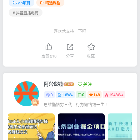
vip项目
精选课程
# 抖音直播电商
喜欢就支持一下吧
点赞
210
分享
收藏
阿兴说钱
关注
0
1.6W+
0
148
1948W+
思维懒惰穷三代 , 行为懒惰毁一生 !