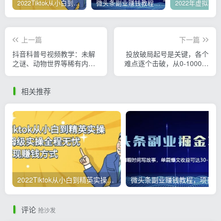
2022Tiktok从小白到精英实操，0-1保姆级实操全程无忧，多种变现赚钱方式
微头条副业赚钱教程，项目单号单天做到50-100+收益
上一篇
下一篇
抖音科普号视频教学：未解
投放破局起号是关键，各个
之谜、动物世界等稀有内
难点逐个击破，从0-1000粉
容，教你从起号到变现
快速起号
相关推荐
2022Tiktok从小白到精英实操，0-1保姆级实操全程无忧，多种变现赚钱方式
微
评论
抢沙发