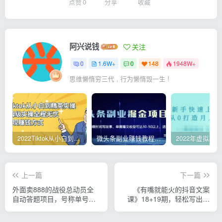
点赞
0
分享
收藏
阿兴说钱
关注
0
1.6W+
0
148
1948W+
思维懒惰穷三代 , 行为懒惰毁一生 !
2022Tiktok从小白到精英实操，0-1保姆级实操全程无忧，多种变现赚钱方式
微头条副业赚钱教程，项目单号单天做到50-100+收益
上一篇
下一篇
外面卖888的战役总动员全
《有嘴就能火的抖音文案
自动答题项目，号称单号一
课》18+19期，轻松写出爆
天40-60+
款可传播文案