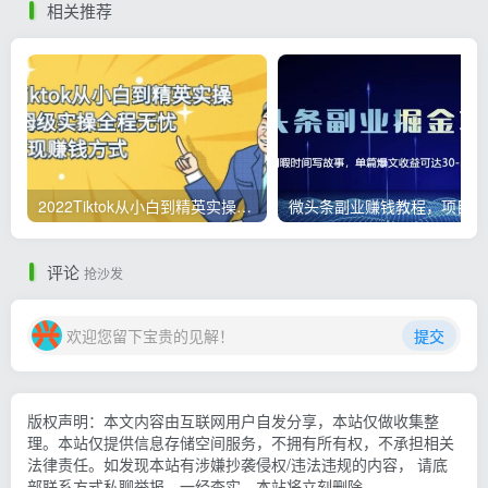
相关推荐
2022Tiktok从小白到精英实操，0-1保姆级实操全程无忧，多种变现赚钱方式
微
评论
抢沙发
欢迎您留下宝贵的见解！
提交
版权声明：本文内容由互联网用户自发分享，本站仅做收集整
理。本站仅提供信息存储空间服务，不拥有所有权，不承担相关
法律责任。如发现本站有涉嫌抄袭侵权/违法违规的内容， 请底
部联系方式私聊举报，一经查实，本站将立刻删除。