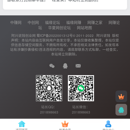
中赚网
中创网
福缘论坛
福缘网赚
网赚之家
网赚论
坛
华夏网创论坛
网站地图
阿兴说钱创业网
蜀ICP备2022001312号
© 2011-2022 ·
阿兴说钱
版权
声明：本站内容由互联网用户自发分享，本站仅做收集整理，本站仅提
供信息存储空间服务，不拥有所有权，不承担相关法律责任。如发现本
站有涉嫌抄袭侵权/违法违规的内容， 请底部联系方式私聊，一经查实，
本站将立刻删除。
站长QQ：
站长微信：
201898663
201898663
返回首页
开通会员
用户中心