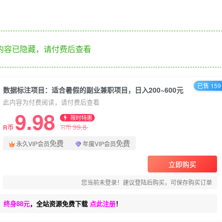
内容已隐藏，请付费后查看
已售 159
数据标注项目：适合暑假的副业兼职项目，日入200~600元
此内容为付费阅读，请付费后查看
9.98
限时特惠
99.8
R币
R币
免费
免费
永久VIP会员
年度VIP会员
立即购买
您当前未登录！建议登陆后购买，可保存购买订单
、终身88元
，全站资源免费下载
点此注册
！