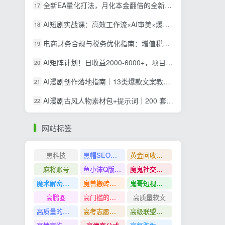
全新EA量化打法，月化本金翻倍的全新策略，安全稳定持续输出
17
AI短剧实战课：高效工作流×AI审美×爆款拆解×文案角色场景分镜×LibTV进阶×站位控制×从脚本到成片交付全流程
18
电商财务合规与税务优化指南：增值税+企税+个税全覆盖，财务制度搭建落地纳税筹划方案
19
AI矩阵计划！日收益2000-6000+，项目绿色长久，安全稳健，合规靠谱，可批量放大。
20
AI漫剧创作落地指南｜13类爆款文案教学，Sora、即梦、GPT-Image全套出片工具实操教学
21
AI漫剧古风人物素材包+提示词｜200 套古代言情三视图，配套专属提示词短剧主角配角直接套用
22
网站标签
黑科技
黑帽SEO案例分析
黄金回收奢侈品
麻将账号
鱼小沫Q版人物团练课
魔鬼社交实战课全套课程
魔术解密教程
魔兽搬砖搞钱
鬼哥短视频底层逻辑
高鹏圈
高门槛的生意
高质量软文
高质量的问答和知识分享
高考志愿填报
高级联盟营销教程