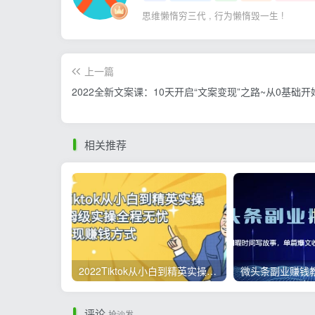
思维懒惰穷三代 , 行为懒惰毁一生 !
上一篇
2022全新文案课：10天开启“文案变现”之路~从0基础开
相关推荐
2022Tiktok从小白到精英实操，0-1保姆级实操全程无忧，多种变现赚钱方式
评论
抢沙发