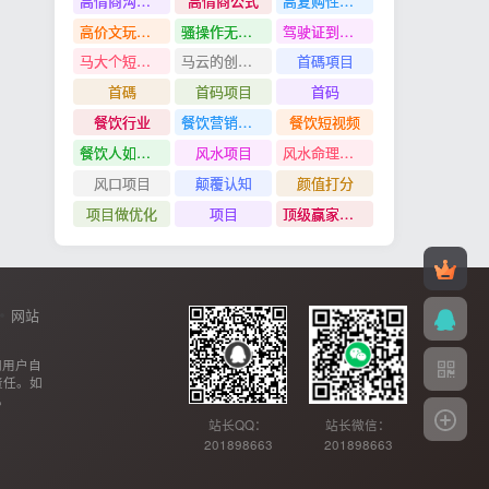
高情商沟通管理课
高情商公式
高复购性行业
高价文玩众筹分红项目
骚操作无脑裂变
驾驶证到期换证
马大个短视频投放课
马云的创业故事
首碼項目
首碼
首码项目
首码
餐饮行业
餐饮营销管理特训班
餐饮短视频
餐饮人如何用团购给门店拓客
风水项目
风水命理项目
风口项目
颠覆认知
颜值打分
项目做优化
项目
顶级赢家思维
网站
网用户自
责任。如
。
站长QQ：
站长微信：
201898663
201898663