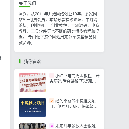
关于我们
阿兴，从2011年开始网络创业10年，多家网
站VIP付费会员，本站分享福缘论坛、中赚网
论坛，创业项目、创业教程、主题源码、电商
教程、工具软件等也不断的研究很多教程和模
板。 专门做了这个网站用来分享这些精品付
款资源。
对
猜你喜欢
小红书电商揽金教程：开
1
店基础/后台讲解/无货源对
接/选品/引流/直播(18节)
经久不衰的小说推文项
2
目，单号月5-8k，保姆级教
程，纯小白都能操作
未来几年多数人会很难
3