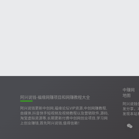
中赚网
地图
阿兴说钱-福缘网赚项目和网赚教程大全
阿兴说钱
阿兴说钱更新中创网,福缘论坛VIP资源,中创网赚教程,
发分享，
自媒体,抖音快手短视频及视频教程以及营销软件,源码,
发现本站
淘宝虚拟资源等,长期更新付费中创网创业项目,学习网
上创业赚钱,首先阿兴说钱,值得信赖！