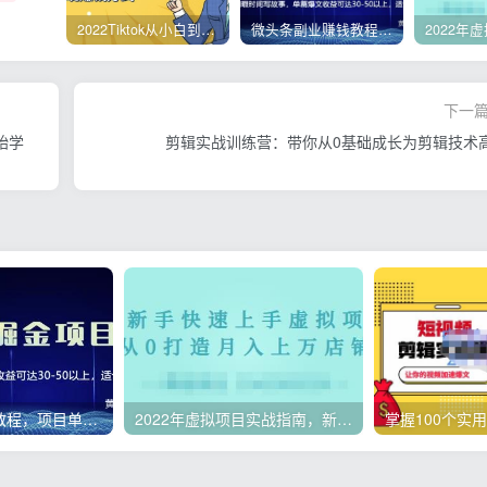
2022Tiktok从小白到精英实操，0-1保姆级实操全程无忧，多种变现赚钱方式
微头条副业赚钱教程，项目单号单天做到50-100+收益
下一
始学
剪辑实战训练营：带你从0基础成长为剪辑技术
微头条副业赚钱教程，项目单号单天做到50-100+收益
2022年虚拟项目实战指南，新手从0打造月入上万店铺【视频课程】