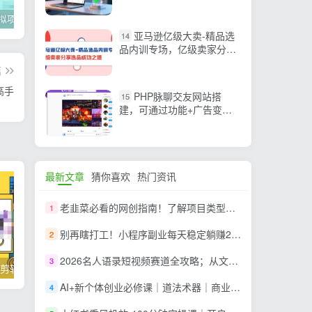
品到Listing广告，步步为营
构建长期盈利能力
2022年虚拟项目实战指南，新手从0打造月入上万店铺【视频课程】
掌握100个实用剪辑方法，让你的视频加速上热门
忠余网创《百战奇略》第二法：零基础带你识破赚钱项目共生
亚马逊亿级大卖-精品选
14
品内训专场，亿级卖家分享
选品成功之道
篇
高手
PHP脉聊交友网站搭
15
建，可通过功能+广告变现
【APP源码+视频教程】
最新文章
猜你喜欢
热门资讯
老韭菜必看的网创指南！了解项目类型，才能找到好的项目，才能拿到想要的结果
1
别再瞎打工！小程序副业每天稳定躺赚200+
2
2026名人语录短视频赛道全攻略；从文案撰写到声音克隆部署，系统掌握涨粉变现双赢制作技术
3
掌握100个实用剪辑方法，让你的视频加速上热门
忠余网创《百战奇略》第二法：零基础带你识破赚钱项目共生
AI+新个体创业必修课｜道法术器｜商业逻辑·小红书流量·AI智能体｜低成本打造个人变现小生意全套教学
4