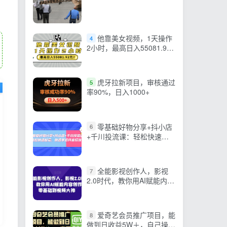
他靠美女视频，1天操作
4
2小时，最高日入55081.92
元？
虎牙拉新项目，审核通过
5
率90%，日入1000+
零基础好物分享+抖小店
6
+千川投流课：轻松快速起
号，快速学会抖音投流
全能影视创作人，影视
7
2.0时代，教你用AI赋能内容
创作，​零基础到视频大神
爱奇艺会员推广项目，能
8
做到日收益5W＋，自己操作