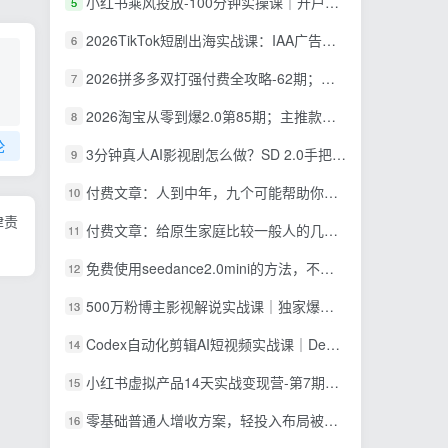
小红书乘风投放-100分钟实操课｜开户返点·标准投搭建·莱卡定向，新店建模撬动笔记自然流量全套教学
5
2026TikTok短剧出海实战课：IAA广告分账×IAP付费变现×账号搭建×平台规则×双轨爆发×回款全流程
6
2026拼多多双打强付费全攻略-62期；成本推广加托管双剑合璧，系统讲解7种付费玩法优劣势与选择策略
7
2026淘宝从零到爆2.0第85期；主推款五项高权重初始设置，改销量评晒秒单快速破零积累基础权重
8
论
3分钟真人AI影视剧怎么做？SD 2.0手把手完整制作流程｜Higgsfield 14天SD 2.0/2.5无限生成
9
付费文章：人到中年，九个可能帮助你延长寿命的习惯
10
律责
付费文章：给原生家庭比较一般人的几点建议，打破阶层局限，实现个人与家族代际向上跃升
11
免费使用seedance2.0mini的方法，不能真人，可以无限10秒视频，9图+3音频参考
12
500万粉博主影视解说实战课｜独家爆款私藏思路，AI文案剪映PR剪辑发布全流程教学
13
Codex自动化剪辑AI短视频实战课｜DeepSeek V4 Pro多API联动，图文成片封装Skill全流程
14
小红书虚拟产品14天实战变现营-第7期：需求挖掘×AI+Skill原创×产品矩阵×内容笔记×一人公司进阶×全链路
15
零基础普通人增收方案，轻投入布局被动收入，多多虚拟月收益 1-3 万
16