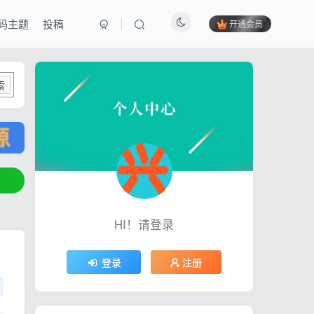
码主题
投稿
开通会员
索
HI！请登录
登录
注册