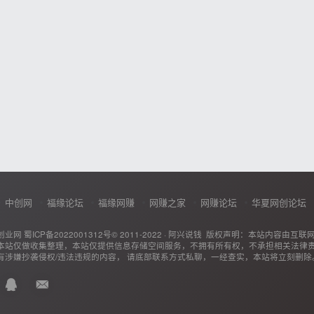
中创网
福缘论坛
福缘网赚
网赚之家
网赚论坛
华夏网创论坛
创业网
蜀ICP备2022001312号
© 2011-2022 ·
阿兴说钱
版权声明：本站内容由互联
本站仅做收集整理，本站仅提供信息存储空间服务，不拥有所有权，不承担相关法律
有涉嫌抄袭侵权/违法违规的内容， 请底部联系方式私聊，一经查实，本站将立刻删除