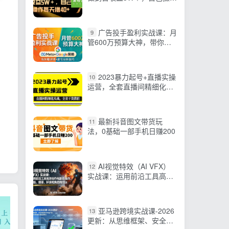
每天撸40+
广告投手盈利实战课：月
9
管600万预算大神，带你告
别瞎烧钱，Meta+Google策
略+盈亏分析
2023暴力起号+直播实操
10
运营，全套直播间精细化实
战，全套干货教程
最新抖音图文带货玩
11
法，0基础一部手机日赚200
AI视觉特效（AI VFX）
12
实战课：运用前沿工具高效
制作电影级爆炸、火焰、烟
雾、环境和角色特效
亚马逊跨境实战课-2026
13
更新：从思维框架、安全选