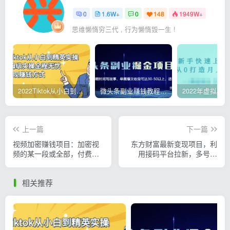
0
1.6W+
0
148
1949W+
思维懒惰穷三代 , 行为懒惰毁一生 !
2022Tiktok从小白到精英实操，0-1保姆级实操全程无忧，多种变现赚钱方式
微头条副业赚钱教程，项目单号单天做到50-100+收益
上一篇
下一篇
视频加密赚钱项目：加密视
东方财富最新变现项目，利
频的某一段或全部，付费才
用接码平台拉新，多号多
能观看
撸，日入几百无压力
相关推荐