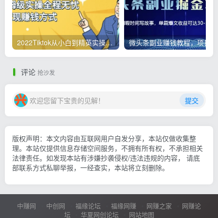
2022Tiktok从小白到精英实操，0-1保姆级实操全程无忧，多种变现赚钱方式
微
评论
抢沙发
欢迎您留下宝贵的见解！
提交
版权声明：本文内容由互联网用户自发分享，本站仅做收集整
理。本站仅提供信息存储空间服务，不拥有所有权，不承担相关
法律责任。如发现本站有涉嫌抄袭侵权/违法违规的内容， 请底
部联系方式私聊举报，一经查实，本站将立刻删除。
中赚网
中创网
福缘论坛
福缘网赚
网赚之家
网赚论
坛
华夏网创论坛
网站地图