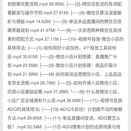
划搭建完整流程.mp4 39.95M| ├──[3]–微信豆投流的各项配
置解读与操作守则.mp4 27.81M| ├──[4]–微信豆算法深度解
析与揭秘.mp4 14.62M| ├──[5]–单品多品直播间的微信豆搭
建思路规划.mp4 41.97M| └──[6]–一次讲透两种微信豆高效
果的搭配方式.mp4 27.11M├──{10}–视频号投放-微信小店的
具体用法| ├──[1]–如何用好小店加热，4个投放工具如何
选.mp4 30.81M| ├──[2]–微信小店计划搭建：直播推广计
划.mp4 23.55M| ├──[3]–微信小店计划搭建：商品托管计
划.mp4 21.56M| ├──[4]–如何高效运营微信小店，上品选品
发货全流程.mp4 28.70M| ├──[5]–如何开通入驻微信小店，
完成小店基础设置.mp4 31.28M| └──[6]–什么是微信小店，
小店广告全域通有什么用.mp4 36.62M├──{11}–视频号投放-
ADQ的具体用法| ├──[10]–ADQ冷启动！计划跑不动的破解
方法.mp4 29.65M| ├──[11]–单品直播间投流，ADQ要怎么
投？.mp4 33.34M| ├──[12]–ADQ搜索计划的适用场景与效