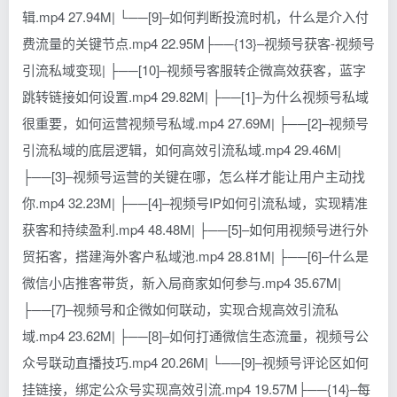
辑.mp4 27.94M| └──[9]–如何判断投流时机，什么是介入付
费流量的关键节点.mp4 22.95M├──{13}–视频号获客-视频号
引流私域变现| ├──[10]–视频号客服转企微高效获客，蓝字
跳转链接如何设置.mp4 29.82M| ├──[1]–为什么视频号私域
很重要，如何运营视频号私域.mp4 27.69M| ├──[2]–视频号
引流私域的底层逻辑，如何高效引流私域.mp4 29.46M|
├──[3]–视频号运营的关键在哪，怎么样才能让用户主动找
你.mp4 32.23M| ├──[4]–视频号IP如何引流私域，实现精准
获客和持续盈利.mp4 48.48M| ├──[5]–如何用视频号进行外
贸拓客，搭建海外客户私域池.mp4 28.81M| ├──[6]–什么是
微信小店推客带货，新入局商家如何参与.mp4 35.67M|
├──[7]–视频号和企微如何联动，实现合规高效引流私
域.mp4 23.62M| ├──[8]–如何打通微信生态流量，视频号公
众号联动直播技巧.mp4 20.26M| └──[9]–视频号评论区如何
挂链接，绑定公众号实现高效引流.mp4 19.57M├──{14}–每