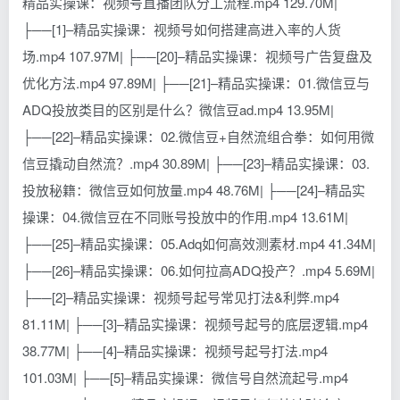
精品实操课：视频号直播团队分工流程.mp4 129.70M|
├──[1]–精品实操课：视频号如何搭建高进入率的人货
场.mp4 107.97M| ├──[20]–精品实操课：视频号广告复盘及
优化方法.mp4 97.89M| ├──[21]–精品实操课：01.微信豆与
ADQ投放类目的区别是什么？微信豆ad.mp4 13.95M|
├──[22]–精品实操课：02.微信豆+自然流组合拳：如何用微
信豆撬动自然流？.mp4 30.89M| ├──[23]–精品实操课：03.
投放秘籍：微信豆如何放量.mp4 48.76M| ├──[24]–精品实
操课：04.微信豆在不同账号投放中的作用.mp4 13.61M|
├──[25]–精品实操课：05.Adq如何高效测素材.mp4 41.34M|
├──[26]–精品实操课：06.如何拉高ADQ投产？.mp4 5.69M|
├──[2]–精品实操课：视频号起号常见打法&利弊.mp4
81.11M| ├──[3]–精品实操课：视频号起号的底层逻辑.mp4
38.77M| ├──[4]–精品实操课：视频号起号打法.mp4
101.03M| ├──[5]–精品实操课：微信号自然流起号.mp4