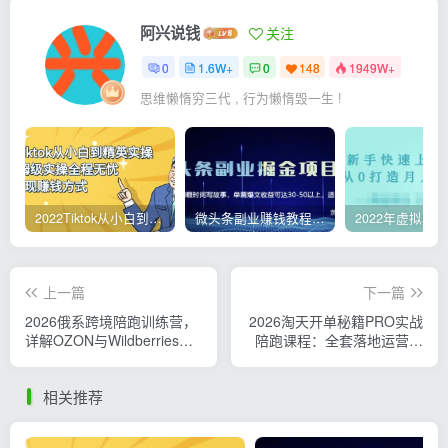
阿兴说钱
关注
0
1.6W+
0
148
1949W+
思维懒惰穷三代 , 行为懒惰毁一生 !
2022Tiktok从小白到精英实操，0-1保姆级实操全程无忧，多种变现赚钱方式
微头条副业赚钱教程，项目单号单天做到50-100+收益
上一篇
下一篇
2026俄系跨境陪跑训练营，
2026淘天开单秘籍PRO实战
详解OZON与Wildberries两
陪跑课程：全套落地运营玩
大平台，零基础开启跨境开
法，一站式解决淘宝流量
店之路
低、不出单难题
相关推荐