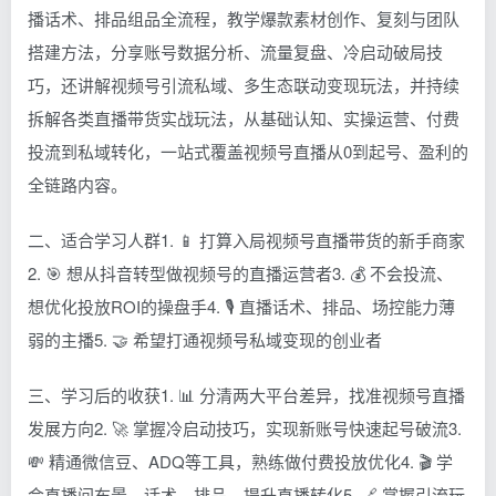
播话术、排品组品全流程，教学爆款素材创作、复刻与团队
搭建方法，分享账号数据分析、流量复盘、冷启动破局技
巧，还讲解视频号引流私域、多生态联动变现玩法，并持续
拆解各类直播带货实战玩法，从基础认知、实操运营、付费
投流到私域转化，一站式覆盖视频号直播从0到起号、盈利的
全链路内容。
二、适合学习人群1. 📱 打算入局视频号直播带货的新手商家
2. 🎯 想从抖音转型做视频号的直播运营者3. 💰 不会投流、
想优化投放ROI的操盘手4. 🎙️ 直播话术、排品、场控能力薄
弱的主播5. 🤝 希望打通视频号私域变现的创业者
三、学习后的收获1. 📊 分清两大平台差异，找准视频号直播
发展方向2. 🚀 掌握冷启动技巧，实现新账号快速起号破流3.
💸 精通微信豆、ADQ等工具，熟练做付费投放优化4. 🎬 学
会直播间布景、话术、排品，提升直播转化5. 🔗 掌握引流玩