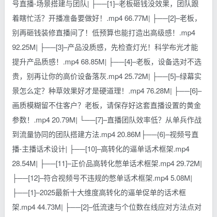
号直播-场景搭建与团队| ├──[1]–老板砸钱没效果，团队跟
着瞎忙活？开播准备要做好！.mp4 66.77M| ├──[2]–老板，
别再砸钱装修直播间了！低预算也能打造出高级感！.mp4
92.25M| ├──[3]–产品没质感，先检查灯光！科学布光才能
提升产品质感！.mp4 68.85M| ├──[4]–老板，设备选对不选
贵，别再让你的高价设备落灰.mp4 25.72M| ├──[5]–绿幕实
景怎么定？种草效果好才是硬道理！.mp4 76.28M| ├──[6]–
画质模糊留不住客户？老板，请保存好这套直播设置的黄金
参数！.mp4 20.79M| └──[7]–直播团队效率低？从单兵作战
到流量协同的团队搭建方法.mp4 20.86M├──{6}–视频号直
播-主播话术设计| ├──[10]–高转化的逼单话术框架.mp4
28.54M| ├──[11]–正价品高转化憋单话术框架.mp4 29.72M|
├──[12]–符合视频号不违规的憋单话术框架.mp4 5.08M|
├──[1]–2025最新十大维度高转化的逼单促单的话术框
架.mp4 44.73M| ├──[2]–低流速与个位数在线应对方法点对