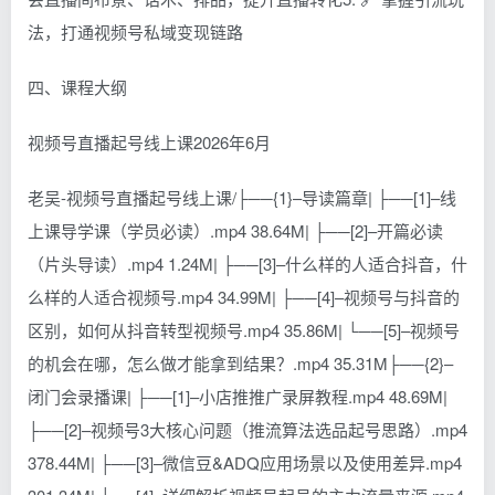
法，打通视频号私域变现链路
四、课程大纲
视频号直播起号线上课2026年6月
老吴-视频号直播起号线上课/├──{1}–导读篇章| ├──[1]–线
上课导学课（学员必读）.mp4 38.64M| ├──[2]–开篇必读
（片头导读）.mp4 1.24M| ├──[3]–什么样的人适合抖音，什
么样的人适合视频号.mp4 34.99M| ├──[4]–视频号与抖音的
区别，如何从抖音转型视频号.mp4 35.86M| └──[5]–视频号
的机会在哪，怎么做才能拿到结果？.mp4 35.31M├──{2}–
闭门会录播课| ├──[1]–小店推推广录屏教程.mp4 48.69M|
├──[2]–视频号3大核心问题（推流算法选品起号思路）.mp4
378.44M| ├──[3]–微信豆&ADQ应用场景以及使用差异.mp4