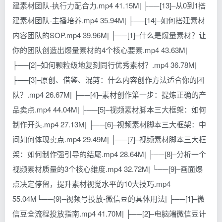
建素材团队-执行力配合力.mp4 41.15M| ├──[13]–从0到1搭
建素材团队-主播培养.mp4 35.94M| ├──[14]–如何搭建素材
内容团队的SOP.mp4 39.96M| ├──[1]–什么是爆量素材？让
你的团队创造出爆量素材的4个核心要素.mp4 43.63M|
├──[2]–如何颗粒级地复刻同行优秀素材？.mp4 36.78M|
├──[3]–原创、借鉴、混剪：什么内容创作方法适合你的团
队？.mp4 26.67M| ├──[4]–素材创作第一步：提炼正确的产
品卖点.mp4 44.04M| ├──[5]–视频素材脚本三大框架：如何
制作开头.mp4 27.13M| ├──[6]–视频素材脚本三大框架：中
间如何体现卖点.mp4 29.49M| ├──[7]–视频素材脚本三大框
架：如何制作强引导的结尾.mp4 28.64M| ├──[8]–分析一个
视频素材质量的3个核心维度.mp4 32.72M| └──[9]–画面爆
点决定停留，提升素材视觉水平的10大技巧.mp4
55.04M└──{9}–视频号投放-微信豆的具体用法| ├──[1]–微
信豆全流程投放指南.mp4 41.70M| ├──[2]–电脑端微信豆计