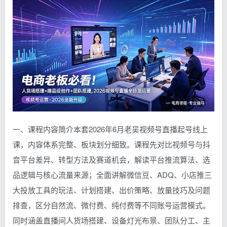
一、课程内容简介本套2026年6月老吴视频号直播起号线上
课，内容体系完整、板块划分细致。课程先对比视频号与抖
音平台差异、转型方法及赛道机会，解读平台推流算法、选
品逻辑与核心流量来源；全面讲解微信豆、ADQ、小店推三
大投放工具的玩法、计划搭建、出价策略、放量技巧及问题
排查，区分自然流、微付费、纯付费等不同账号运营模式。
同时涵盖直播间人货场搭建、设备灯光布景、团队分工、主