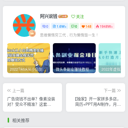
阿兴说钱
关注
0
1.6W+
0
148
1948W+
思维懒惰穷三代 , 行为懒惰毁一生 !
2022Tiktok从小白到精英实操，0-1保姆级实操全程无忧，多种变现赚钱方式
微头条副业赚钱教程，项目单号单天做到50-100+收益
上一篇
下一篇
广告烧钱不出单？像素没装
【独家】开一家拼多多店，
对？受众不精准？这套
简历+PPT用AI制作，月入
Facebook广告课帮你避开
2W+
90%的坑-原创双语字幕
相关推荐