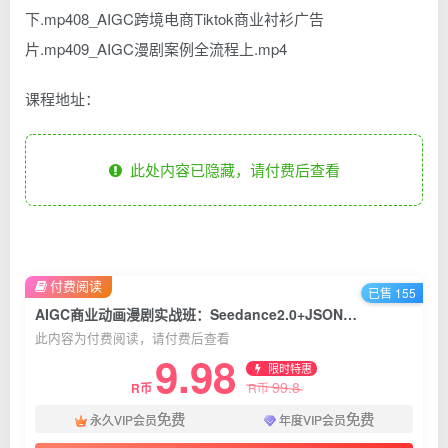
下.mp408_AIGC跨境电商Tiktok商业衬衫广告
片.mp409_AIGC漫剧案例全流程上.mp4
课程地址：
此处内容已隐藏，请付费后查看
付费阅读
已售 155
AIGC商业动画漫剧实战班：Seedance2.0+JSON分镜大师，做出能接单的广告片
此内容为付费阅读，请付费后查看
9.98
限时特惠
99.8
R币
R币
免费
免费
永久VIP会员
年度VIP会员