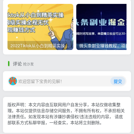
2022Tiktok从小白到精英实操，0-1保姆级实操全程无忧，多种变现赚钱方式
微
评论
抢沙发
欢迎您留下宝贵的见解！
提交
版权声明：本文内容由互联网用户自发分享，本站仅做收集整
理。本站仅提供信息存储空间服务，不拥有所有权，不承担相关
法律责任。如发现本站有涉嫌抄袭侵权/违法违规的内容， 请底
部联系方式私聊举报，一经查实，本站将立刻删除。