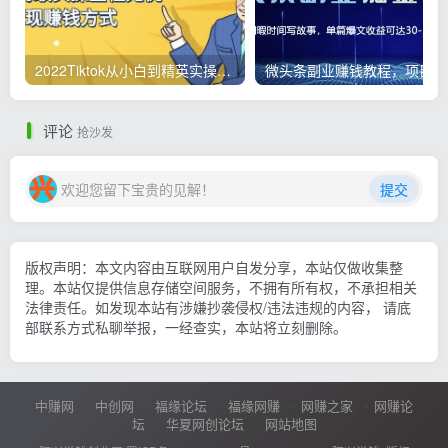
2022Tiktok从小白到精英实操，0-1保姆级实操全程无忧，多种变现赚钱方式
微
评论
抢沙发
欢迎您留下宝贵的见解！
提交
版权声明：本文内容由互联网用户自发分享，本站仅做收集整
理。本站仅提供信息存储空间服务，不拥有所有权，不承担相关
法律责任。如发现本站有涉嫌抄袭侵权/违法违规的内容， 请底
部联系方式私聊举报，一经查实，本站将立刻删除。
中赚网
中创网
福缘论坛
福缘网赚
网赚之家
网赚论
坛
华夏网创论坛
网站地图