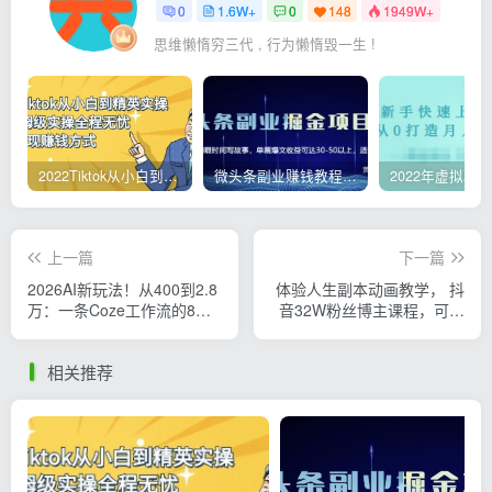
0
1.6W+
0
148
1949W+
思维懒惰穷三代 , 行为懒惰毁一生 !
2022Tiktok从小白到精英实操，0-1保姆级实操全程无忧，多种变现赚钱方式
微头条副业赚钱教程，项目单号单天做到50-100+收益
上一篇
下一篇
2026AI新玩法！从400到2.8
体验人生副本动画教学， 抖
万：一条Coze工作流的8种
音32W粉丝博主课程，可做
变现方式，日入6000+，附
精选独家收益，新赛道新涨
全套搭建+变现教程
粉快
相关推荐