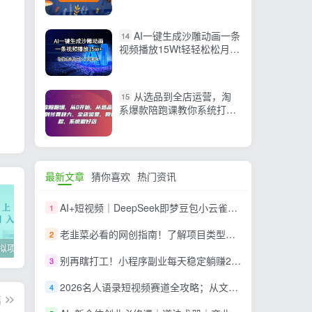
自动采集 (源码+教程)
AI一键生成沙雕动画一条
14
视频播放15Wt轻轻松松月入
30000+
从选品到全店运营，淘
15
系爆款陪跑课教你系统打造
爆款店铺
最新文章
猜你喜欢
热门资讯
AI+短视频｜DeepSeek即梦豆包小云雀全工具教学，从账号定位到剪映剪辑，零基础也能快速上手做爆款
1
老韭菜必看的网创指南！了解项目类型，才能找到好的项目，才能拿到想要的结果
2
2022年虚拟项目实战指南，新手从0打造月入上万店铺【视频课程】
掌握100个实用剪辑方法，让你的视频加速上热门
忠余网创《百战奇略》第二法：零基础带你识破赚钱项目共生
别再瞎打工！小程序副业每天稳定躺赚200+
3
2026名人语录短视频赛道全攻略；从文案撰写到声音克隆部署，系统掌握涨粉变现双赢制作技术
4
篇