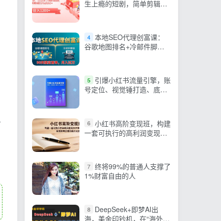
生上瘾的短剧，简单剪辑日
入1200+【揭秘】
本地SEO代理创富课：
4
谷歌地图排名+冷邮件脚
本，90天搞定首单，月入过
万实战体系
引爆小红书流量引擎，账
5
号定位、视觉锤打造、底层
认知，撬动首页推荐
小红书高阶变现班，构建
广
6
一套可执行的高利润变现
SOP体系，实现账号价值的
最大化跃迁
终将99%的普通人支撑了
7
1%财富自由的人
DeepSeek+即梦AI出
8
海，美金印钞机，在“海外头