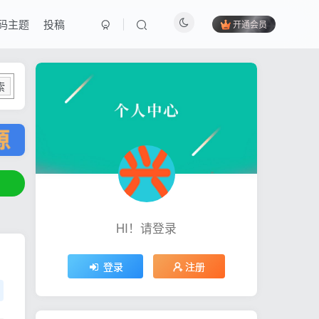
码主题
投稿
开通会员
索
HI！请登录
登录
注册