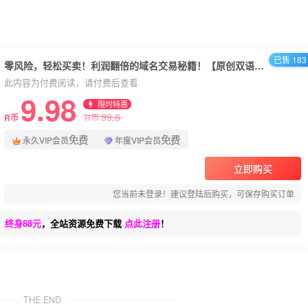
已售 183
零风险，轻松买卖！利润翻倍的域名交易秘籍！【原创双语字幕】
此内容为付费阅读，请付费后查看
9.98
限时特惠
99.8
R币
R币
免费
免费
永久VIP会员
年度VIP会员
立即购买
您当前未登录！建议登陆后购买，可保存购买订单
、终身88元
，全站资源免费下载
点此注册
！
THE END