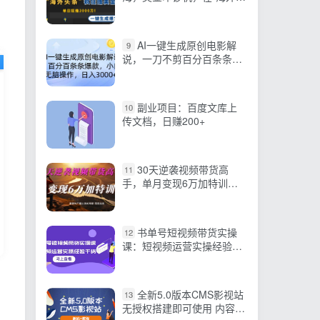
条”疯狂撸美金，一键生…
AI一键生成原创电影解
9
说，一刀不剪百分百条条爆
款，小白无脑操作，日入…
副业项目：百度文库上
10
传文档，日赚200+
30天逆袭视频带货高
11
手，单月变现6万加特训营-
麦子甜
书单号短视频带货实操
12
课：短视频运营实操经验干
货分享
全新5.0版本CMS影视站
13
无授权搭建即可使用 内容全