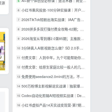
AI+新个体创业必修课｜道法术器｜商业逻辑·小红书流量·AI智能体｜低成本打造个人变现小生意全套教学
5
资源
小红书乘风投放-100分钟实操课｜开户返点·标准投搭建·莱卡定向，新店建模撬动笔记自然流量全套教学
6
2026TikTok短剧出海实战课：IAA广告分账×IAP付费变现×账号搭建×平台规则×双轨爆发×回款全流程
7
2026拼多多双打强付费全攻略-62期；成本推广加托管双剑合璧，系统讲解7种付费玩法优劣势与选择策略
8
2026淘宝从零到爆2.0第85期；主推款五项高权重初始设置，改销量评晒秒单快速破零积累基础权重
9
3分钟真人AI影视剧怎么做？SD 2.0手把手完整制作流程｜Higgsfield 14天SD 2.0/2.5无限生成
10
付费文章：人到中年，九个可能帮助你延长寿命的习惯
11
掌握100个实用剪辑方法，让你的视频加速上热门
忠余网创《百战奇略》第二法：零基础带你识破赚钱项目共生
付费文章：给原生家庭比较一般人的几点建议，打破阶层局限，实现个人与家族代际向上跃升
12
免费使用seedance2.0mini的方法，不能真人，可以无限10秒视频，9图+3音频参考
13
500万粉博主影视解说实战课｜独家爆款私藏思路，AI文案剪映PR剪辑发布全流程教学
14
Codex自动化剪辑AI短视频实战课｜DeepSeek V4 Pro多API联动，图文成片封装Skill全流程
15
小红书虚拟产品14天实战变现营-第7期：需求挖掘×AI+Skill原创×产品矩阵×内容笔记×一人公司进阶×全链路
16