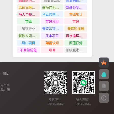
高情商沟通管理课
高情商公式
高复购性行业
高价文玩众筹分红项目
骚操作无脑裂变
驾驶证到期换证
马大个短视频投放课
马云的创业故事
首碼項目
首碼
首码项目
首码
餐饮行业
餐饮营销管理特训班
餐饮短视频
餐饮人如何用团购给门店拓客
风水项目
风水命理项目
风口项目
颠覆认知
颜值打分
项目做优化
项目
顶级赢家思维
网站
网用户自
责任。如
。
站长QQ：
站长微信：
201898663
201898663