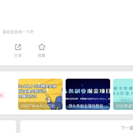
喜欢就支持一下吧
分享
收藏
W+
2022Tiktok从小白到精英实操，0-1保姆级实操全程无忧，多种变现赚钱方式
微头条副业赚钱教程，项目单号单天做到50-100+收益
下一