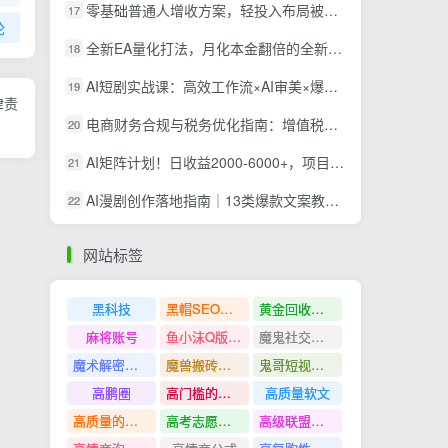
零基础普通人增收方案，轻投入布局被动收入，多多虚拟月收益 1-3 万
17
论
全新EA量化打法，月化本金翻倍的全新策略，安全稳定持续输出
18
AI短剧实战课：高效工作流×AI审美×爆款拆解×文案角色场景分镜×LibTV进阶×站位控制×从脚本到成片交付全流程
19
律责
电商财务合规与税务优化指南：增值税+企税+个税全覆盖，财务制度搭建落地纳税筹划方案
20
AI矩阵计划！日收益2000-6000+，项目绿色长久，安全稳健，合规靠谱，可批量放大。
21
AI漫剧创作落地指南｜13类爆款文案教学，Sora、即梦、GPT-Image全套出片工具实操教学
22
网站标签
黑科技
黑帽SEO案例分析
黄金回收奢侈品
麻将账号
鱼小沫Q版人物团练课
魔鬼社交实战课全套课程
魔术解密教程
魔兽搬砖搞钱
鬼哥短视频底层逻辑
高鹏圈
高门槛的生意
高质量软文
高质量的问答和知识分享
高考志愿填报
高级联盟营销教程