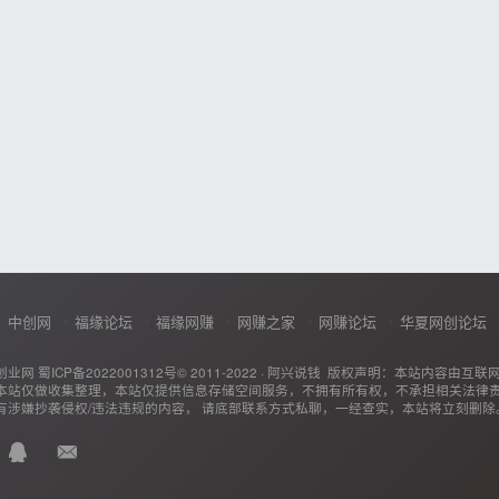
中创网
福缘论坛
福缘网赚
网赚之家
网赚论坛
华夏网创论坛
创业网
蜀ICP备2022001312号
© 2011-2022 ·
阿兴说钱
版权声明：本站内容由互联
本站仅做收集整理，本站仅提供信息存储空间服务，不拥有所有权，不承担相关法律
有涉嫌抄袭侵权/违法违规的内容， 请底部联系方式私聊，一经查实，本站将立刻删除