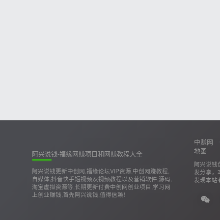
中赚网
地图
阿兴说钱-福缘网赚项目和网赚教程大全
阿兴说钱
阿兴说钱更新中创网,福缘论坛VIP资源,中创网赚教程,
发分享，
自媒体,抖音快手短视频及视频教程以及营销软件,源码,
发现本站
淘宝虚拟资源等,长期更新付费中创网创业项目,学习网
上创业赚钱,首先阿兴说钱,值得信赖！