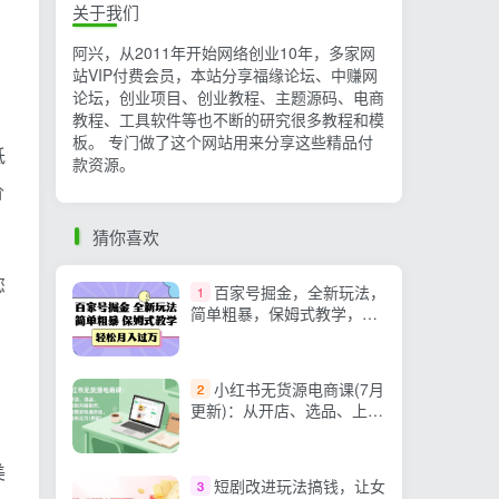
关于我们
阿兴，从2011年开始网络创业10年，多家网
站VIP付费会员，本站分享福缘论坛、中赚网
论坛，创业项目、创业教程、主题源码、电商
教程、工具软件等也不断的研究很多教程和模
板。 专门做了这个网站用来分享这些精品付
低
款资源。
价
猜你喜欢
您
百家号掘金，全新玩法，
1
简单粗暴，保姆式教学，轻
松月入过万【揭秘】
小红书无货源电商课(7月
2
更新)：从开店、选品、上架
到内容制作，无需囤货快速
启动，月盈利过万
美
短剧改进玩法搞钱，让女
3