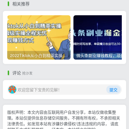
相关推荐
2022Tiktok从小白到精英实操，0-1保姆级实操全程无忧，多种变现赚钱方式
微
评论
抢沙发
欢迎您留下宝贵的见解！
提交
版权声明：本文内容由互联网用户自发分享，本站仅做收集整
理。本站仅提供信息存储空间服务，不拥有所有权，不承担相关
法律责任。如发现本站有涉嫌抄袭侵权/违法违规的内容， 请底