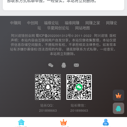
部联系方式私聊举报，一经查实，本站将立刻删除。
中赚网
中创网
福缘论坛
福缘网赚
网赚之家
网赚论
坛
华夏网创论坛
网站地图
阿兴说钱创业网
蜀ICP备2022001312号
© 2011-2022 ·
阿兴说钱
版权
声明：本站内容由互联网用户自发分享，本站仅做收集整理，本站仅提
供信息存储空间服务，不拥有所有权，不承担相关法律责任。如发现本
站有涉嫌抄袭侵权/违法违规的内容， 请底部联系方式私聊，一经查实，
本站将立刻删除。
站长QQ：
站长微信：
201898663
201898663