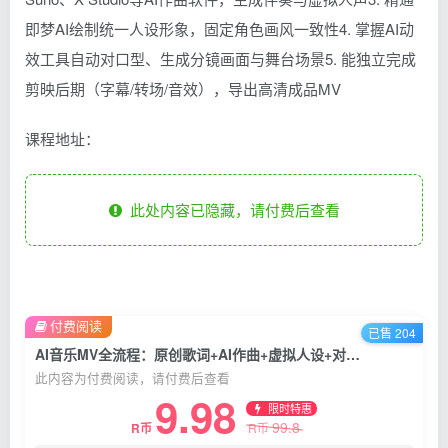
即梦AI绘制统一人设形象，固定角色画风一致性4. 掌握AI动
效工具自动对口型、生成分镜画面与舞台场景5. 能独立完成
剪映后期（字幕/转场/音效），导出高清成品MV
课程地址：
此处内容已隐藏，请付费后查看
付费阅读
已售 204
AI音乐MV全流程：原创歌词+AI作曲+虚拟人设+对口型+剪映后期，五步打造虚拟歌手
此内容为付费阅读，请付费后查看
9.98
限时特惠
99.8
R币
R币