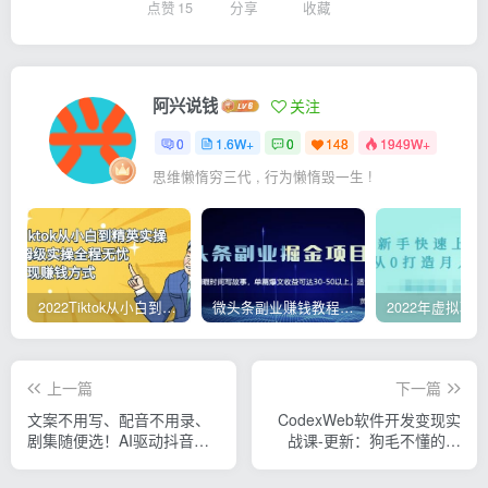
点赞
15
分享
收藏
阿兴说钱
关注
0
1.6W+
0
148
1949W+
思维懒惰穷三代 , 行为懒惰毁一生 !
2022Tiktok从小白到精英实操，0-1保姆级实操全程无忧，多种变现赚钱方式
微头条副业赚钱教程，项目单号单天做到50-100+收益
上一篇
下一篇
文案不用写、配音不用录、
CodexWeb软件开发变现实
剧集随便选！AI驱动抖音精
战课-更新：狗毛不懂的小
选电视剧解说，单日收益高
白，7天入门AI软件开发，立
达两千+
即做出可变现的软件