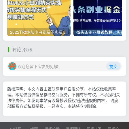
2022Tiktok从小白到精英实操，0-1保姆级实操全程无忧，多种变现赚钱方式
微
评论
抢沙发
欢迎您留下宝贵的见解！
提交
版权声明：本文内容由互联网用户自发分享，本站仅做收集整
理。本站仅提供信息存储空间服务，不拥有所有权，不承担相关
法律责任。如发现本站有涉嫌抄袭侵权/违法违规的内容， 请底
部联系方式私聊举报，一经查实，本站将立刻删除。
中赚网
中创网
福缘论坛
福缘网赚
网赚之家
网赚论