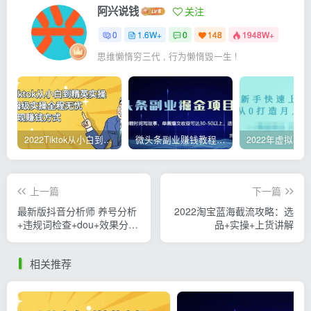
阿兴说钱
关注
0
1.6W+
0
148
1948W+
思维懒惰穷三代 , 行为懒惰毁一生 !
2022Tiktok从小白到精英实操，0-1保姆级实操全程无忧，多种变现赚钱方式
微头条副业赚钱教程，项目单号单天做到50-100+收益
上一篇
下一篇
最新版抖音分析师 养号分析
2022淘宝蓝海截流攻略：选
+违规词检查+dou+效果分析
品+实操+上货讲解
+作品权重检测
相关推荐