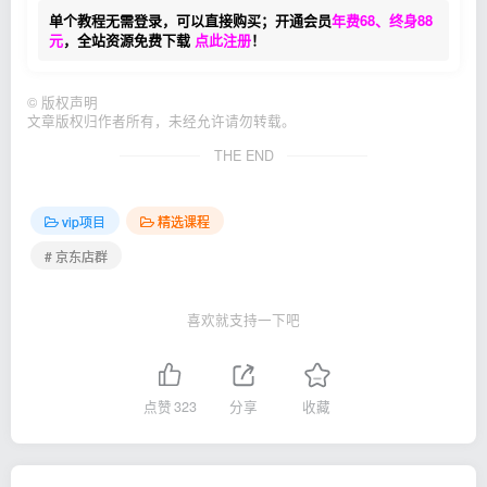
单个教程无需登录，可以直接购买；开通会员
年费68、终身88
元
，全站资源免费下载
点此注册
！
©
版权声明
文章版权归作者所有，未经允许请勿转载。
THE END
vip项目
精选课程
# 京东店群
喜欢就支持一下吧
点赞
323
分享
收藏