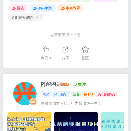
投稿
源码主题
电商教程
# 即将火爆的行业
喜欢就支持一下吧
点赞
0
分享
收藏
阿兴说钱
关注
0
1.6W+
0
148
1949W+
思维懒惰穷三代 , 行为懒惰毁一生 !