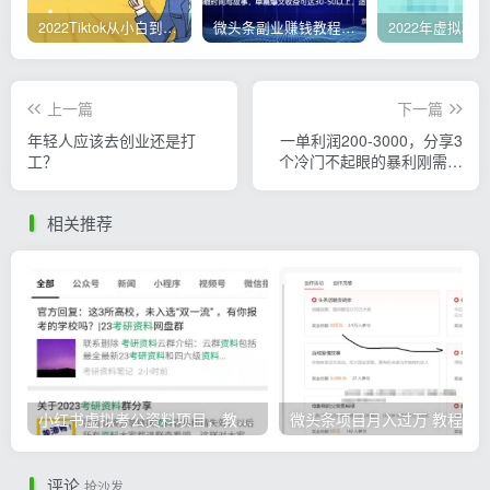
2022Tiktok从小白到精英实操，0-1保姆级实操全程无忧，多种变现赚钱方式
微头条副业赚钱教程，项目单号单天做到50-100+收益
上一篇
下一篇
年轻人应该去创业还是打
一单利润200-3000，分享3
工？
个冷门不起眼的暴利刚需副
业
相关推荐
小红书虚拟考公资料项目，教资项目轻松月入过万的核心玩法
微头条
评论
抢沙发